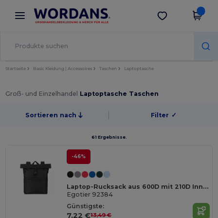
×
Wordans App
App holen
Bessere Preise in der App!
Startseite
Basic Kleidung | Accessoires
Taschen
Laptoptasche
Groß- und Einzelhandel
Laptoptasche Taschen
Sortieren nach
Filter
✓
61 Ergebnisse.
-46%
Laptop-Rucksack aus 600D mit 210D Innenfutter 17.3"
Egotier 92384
Günstigste:
7,22 €
13,49 €