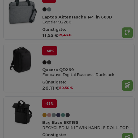
Laptop Aktentasche 14'' in 600D
Egotier 92286
Günstigste:
11,55 €
19,43 €
-48%
Quadra QD269
Executive Digital Business Rucksack
Günstigste:
26,11 €
50,50 €
-35%
Bag Base BG118S
RECYCLED MINI TWIN HANDLE ROLL-TOP LAPTOP BACKPACK
Günstigste: