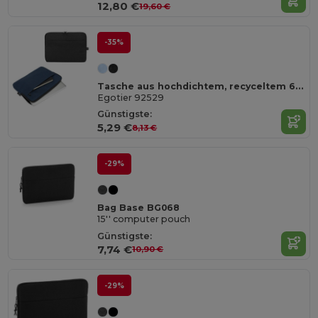
12,80 €
19,60 €
-35%
Tasche aus hochdichtem, recyceltem 600D-Polyester für Laptop 14"
Egotier 92529
Günstigste:
5,29 €
8,13 €
-29%
Bag Base BG068
15'' computer pouch
Günstigste:
7,74 €
10,90 €
-29%