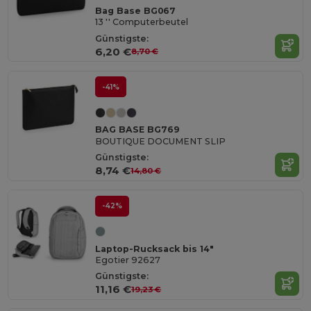
Bag Base BG067
13 '' Computerbeutel
Günstigste:
6,20 €
8,70 €
-41%
BAG BASE BG769
BOUTIQUE DOCUMENT SLIP
Günstigste:
8,74 €
14,80 €
-42%
Laptop-Rucksack bis 14"
Egotier 92627
Günstigste:
11,16 €
19,23 €