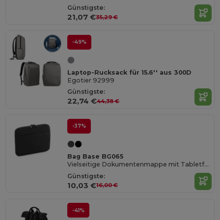
Günstigste:
21,07 €
35,29 €
-49%
Laptop-Rucksack für 15.6'' aus 300D
Egotier 92999
Günstigste:
22,74 €
44,38 €
-37%
Bag Base BG065
Vielseitige Dokumentenmappe mit Tabletfach
Günstigste:
10,03 €
16,00 €
-41%