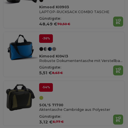
Kimood KI0903
LAPTOP-RUCKSACK COMBO TASCHE
Günstigste:
48,49 €
70,50 €
-36%
Kimood KI0413
Robuste Dokumententasche mit Verstellbarem Schultergurt
Günstigste:
5,51 €
8,63 €
-54%
SOL'S 71700
Aktentasche Cambridge aus Polyester
Günstigste:
3,12 €
6,77 €