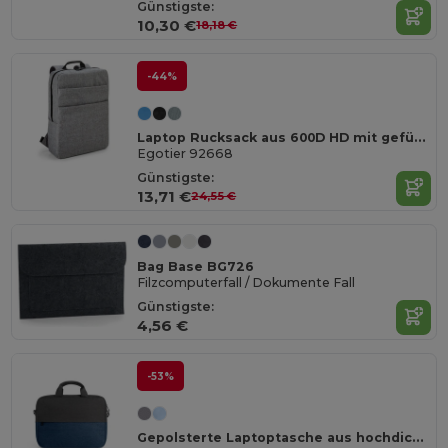
Günstigste:
10,30 €
18,18 €
-44%
Laptop Rucksack aus 600D HD mit gefüttertem 15'6"
Egotier 92668
Günstigste:
13,71 €
24,55 €
Bag Base BG726
Filzcomputerfall / Dokumente Fall
Günstigste:
4,56 €
-53%
Gepolsterte Laptoptasche aus hochdichtem, recyceltem 600D-Polyester 15“