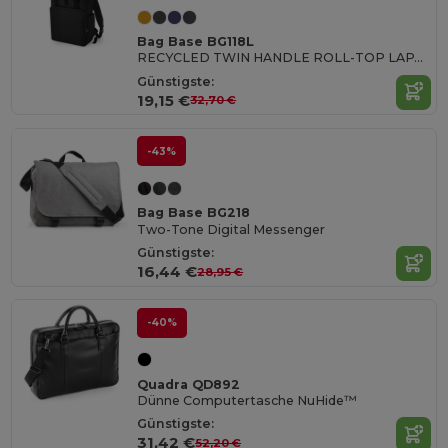
Bag Base BG118L
RECYCLED TWIN HANDLE ROLL-TOP LAPTOP BACKPACK
Günstigste:
19,15 €
32,70 €
-43%
Bag Base BG218
Two-Tone Digital Messenger
Günstigste:
16,44 €
28,95 €
-40%
Quadra QD892
Dünne Computertasche NuHide™
Günstigste:
31,42 €
52,20 €