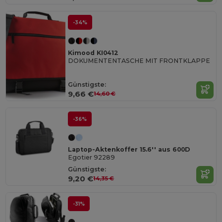
-34%
Kimood KI0412
DOKUMENTENTASCHE MIT FRONTKLAPPE
Günstigste:
9,66 €
14,60 €
-36%
Laptop-Aktenkoffer 15.6'' aus 600D
Egotier 92289
Günstigste:
9,20 €
14,35 €
-31%