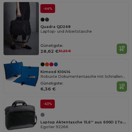
-44%
Quadra QD268
Laptop- und Arbeitstasche
Günstigste:
28,62 €
51,25 €
Kimood KI0414
Robuste Dokumententasche mit Schnallenverschluss
Günstigste:
6,36 €
-43%
Laptop Aktentasche 15.6'' aus 600D 2Tone und 300D
Egotier 92266