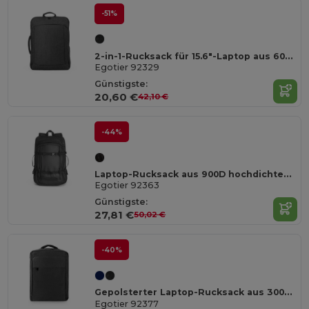
-51%
2-in-1-Rucksack für 15.6"-Laptop aus 600D
Egotier 92329
Günstigste:
20,60 €
42,10 €
-44%
Laptop-Rucksack aus 900D hochdichtem recyceltem Polyester mit wasserdichter Beschichtung und 210D Futter aus recyceltem Polyester 17'3"
Egotier 92363
Günstigste:
27,81 €
50,02 €
-40%
Gepolsterter Laptop-Rucksack aus 300D recyceltem hochdichtem Polyester und 210D recyceltem Polyesterfutter 15.6"
Egotier 92377