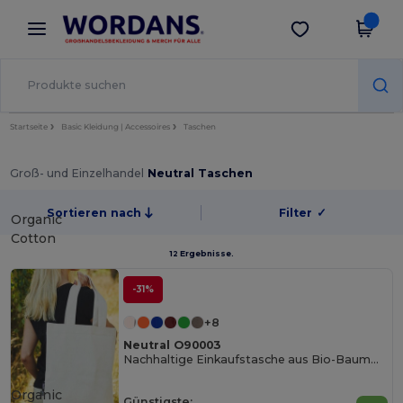
×
Wordans App
App holen
Bessere Preise in der App!
Startseite
Basic Kleidung | Accessoires
Taschen
Groß- und Einzelhandel
Neutral Taschen
Sortieren nach
Filter
✓
Organic
Cotton
12 Ergebnisse.
-31%
+8
Neutral O90003
Nachhaltige Einkaufstasche aus Bio-Baumwolle
Organic
Günstigste: