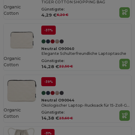
TIGER COTTON SHOPPING BAG
Organic
Günstigste:
Cotton
4,29 €
6,20 €
-37%
Neutral O90040
Elegante Schulterfreundliche Laptoptasche
Organic
Günstigste:
Cotton
14,28 €
22,50 €
-39%
Neutral O90044
Ökologischer Laptop-Rucksack für 15-Zoll-Geräte
Organic
Günstigste:
Cotton
14,38 €
23,60 €
-31%