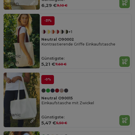
Cotton
6,29 €
9,10 €
-31%
+1
Neutral O90002
Kontrastierende Griffe Einkaufstasche
Organic
Günstigste:
Cotton
5,21 €
7,60 €
-0%
Neutral O90015
Einkaufstasche mit Zwickel
Organic
Günstigste:
Cotton
5,47 €
5,50 €