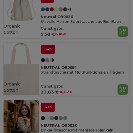
+1
Neutral O90020
Stilvolle Herren Sporttasche aus Bio-Baumwolle
Organic
Günstigste:
Cotton
5,58 €
8,10 €
-34%
NEUTRAL O90054
Strandtasche mit Multifunktionalen Trägern
Organic
Günstigste:
Cotton
23,83 €
36,02 €
-43%
NEUTRAL O90030
Einkaufstasche mit mehreren Henkeln