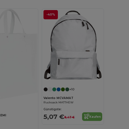
-40%
+10
Valento MCVAMAT
Rucksack MATTHEW
Günstigste:
5,07 €
AEMI
Kaufen
8,47 €