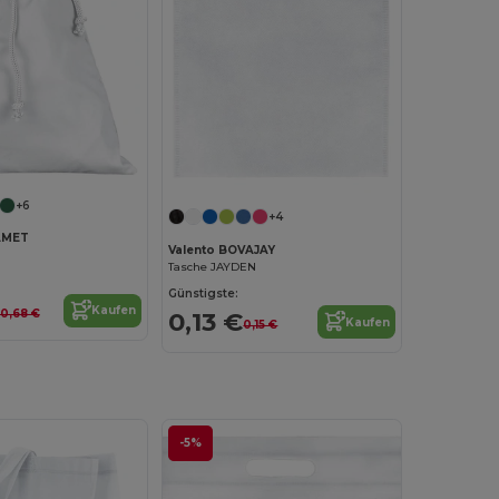
+6
+4
AMET
Valento BOVAJAY
Tasche JAYDEN
Günstigste:
Kaufen
0,68 €
0,13 €
Kaufen
0,15 €
-5%