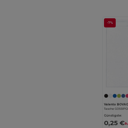
Thule
(7)
Timberland
(4)
-7%
Valento
(86)
Westford mill
(147)
WK. Designed To Work
(4)
Valento BOVA
Tasche GOSSIPG
Günstigste:
0,25 €
0