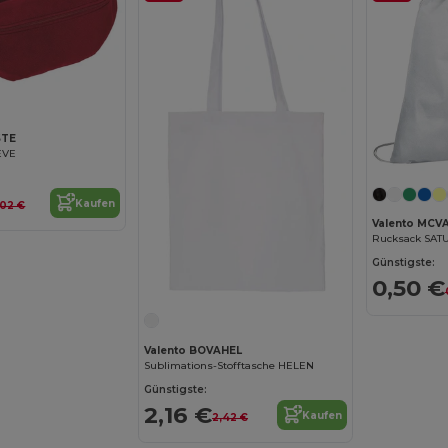
STE
EVE
Kaufen
,02 €
Valento MCV
Rucksack SAT
Günstigste:
0,50 €
Valento BOVAHEL
Sublimations-Stofftasche HELEN
Günstigste:
2,16 €
Kaufen
2,42 €