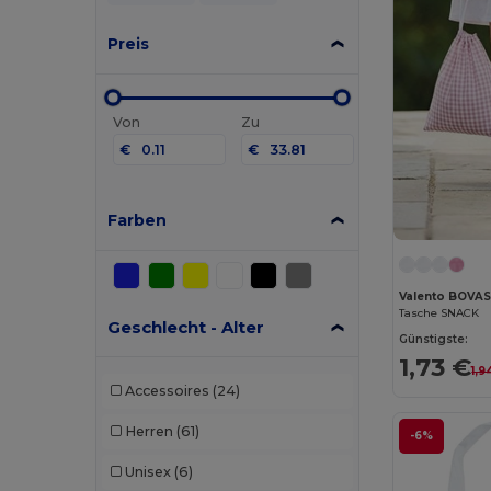
Preis
Von
Zu
€
€
Farben
Valento BOVA
Tasche SNACK
Geschlecht - Alter
Günstigste:
1,73 €
1,9
Accessoires
(24)
Herren
(61)
-6%
Unisex
(6)