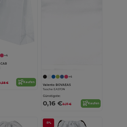
+4
ACAR
E
+4
Kaufen
0,58 €
Valento BOVAEAS
Tasche EASTON
Günstigste:
0,16 €
Kaufen
0,17 €
-11%