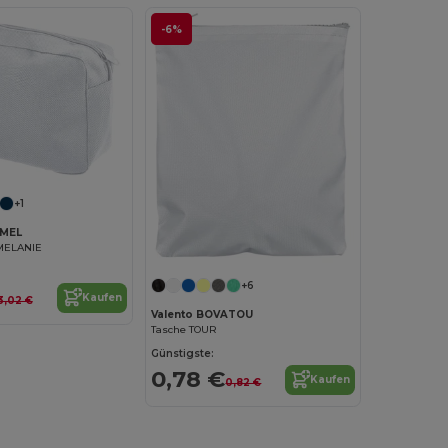
-6%
+1
AMEL
MELANIE
+6
Kaufen
3,02 €
Valento BOVATOU
Tasche TOUR
Günstigste:
0,78 €
Kaufen
0,82 €