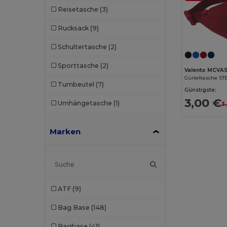
Reisetasche
(3)
Rucksack
(9)
Schultertasche
(2)
Sporttasche
(2)
Valento MCVA
Gürteltasche ST
Turnbeutel
(7)
Günstigste:
3,00 €
Umhängetasche
(1)
3
Marken
ATF
(9)
Bag Base
(148)
Bagbase
(41)