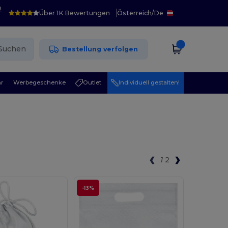
!
Über 1K Bewertungen
Österreich
/
De
Suchen
Bestellung verfolgen
r
Werbegeschenke
Outlet
Individuell gestalten!
1
2
-13%