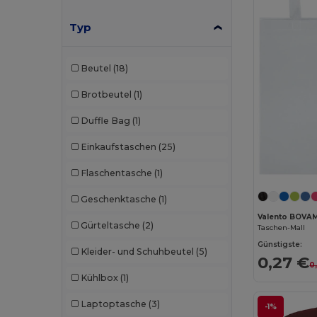
Typ
Beutel
(18)
Brotbeutel
(1)
Duffle Bag
(1)
Einkaufstaschen
(25)
Flaschentasche
(1)
Geschenktasche
(1)
Valento BOVA
Gürteltasche
(2)
Taschen-Mall
Günstigste:
Kleider- und Schuhbeutel
(5)
0,27 €
0
Kühlbox
(1)
Laptoptasche
(3)
-1%