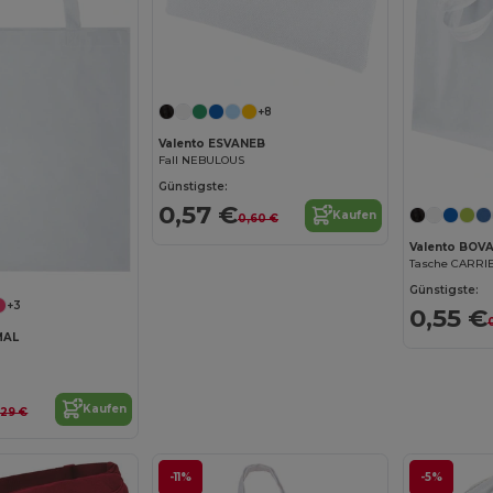
+8
Valento ESVANEB
Fall NEBULOUS
Günstigste:
0,57 €
Kaufen
0,60 €
Valento BOV
Tasche CARRI
Günstigste:
+3
0,55 €
MAL
Kaufen
,29 €
-11%
-5%