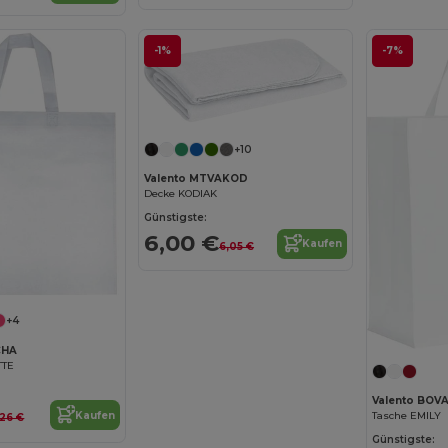
-1%
-7%
+10
Valento MTVAKOD
Decke KODIAK
Günstigste:
6,00 €
Kaufen
6,05 €
+4
CHA
TTE
Valento BOV
Kaufen
Tasche EMILY
,26 €
Günstigste: