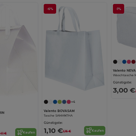
-6%
-1%
Valento NEV
Waschtasche 
Günstigste:
3,00 €
+4
Valento BOVASAM
MIN
Tasche SAMANTHA
Günstigste:
1,10 €
Kaufen
1,16 €
Kaufen
,41 €