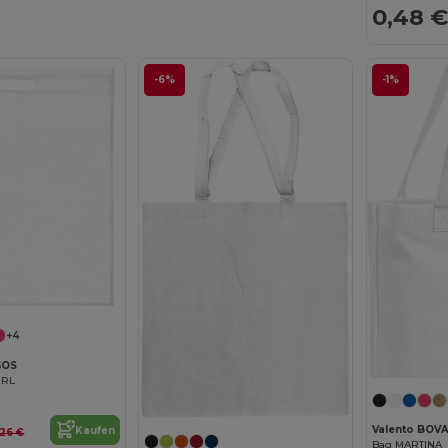
0,48 €
-6%
-1%
+4
GOS
IRL
Valento BOV
Kaufen
,26 €
Bag MARTINA