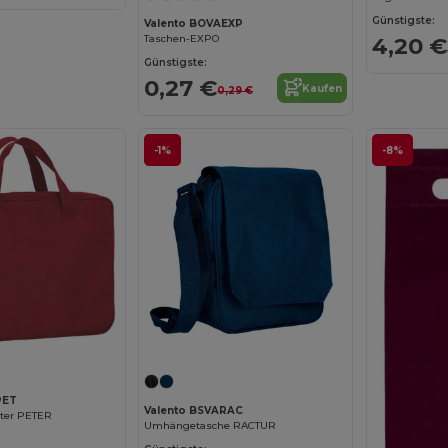
Günstigste:
Valento BOVAEXP
Taschen-EXPO
4,20 €
Günstigste:
0,27 €
Kaufen
0,29 €
-1%
-8%
PET
Valento BSVARAC
ter PETER
Umhängetasche RACTUR