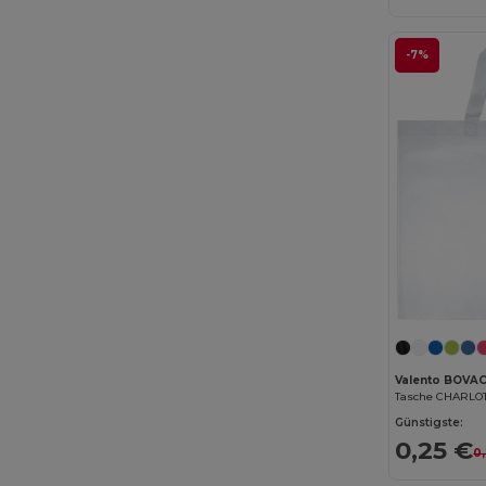
Malfini
(5)
-7%
Mantis
(2)
Neutral
(12)
NewGen
(10)
Pen Duick
(12)
Proact
(15)
Quadra
(108)
Roly
(1)
SOL'S
(15)
Valento BOVA
Spasso
(2)
Tasche CHARLO
Günstigste:
Stamina
(94)
0,25 €
0
Stormtech
(9)