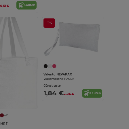
Kaufen
0,51 €
-11%
Valento NEVAPAO
Waschtasche PAOLA
Günstigste:
1,84 €
Kaufen
2,06 €
+2
AMRT