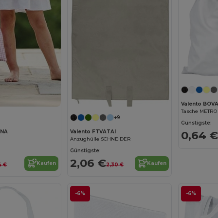
Valento BOV
Tasche METRO
+9
Günstigste:
0,64 €
SNA
Valento FTVATAI
Anzughülle SCHNEIDER
Günstigste:
2,06 €
Kaufen
Kaufen
4 €
2,30 €
-6%
-6%