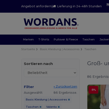
N
Angebot anfordern
|
Lieferung in 24-48h Stunden
Marken
T-Shirts
Pullover & Fleece
Taschen
Jacke
Startseite
Basic Kleidung | Accessoires
Taschen
Groß- u
Sortieren nach
86 Ergebnis
Filter
« Zurücksetzen
-11%
Ausgewählt
86 Ergebnisse.
Basic Kleidung | Accessoires
Taschen
Valento