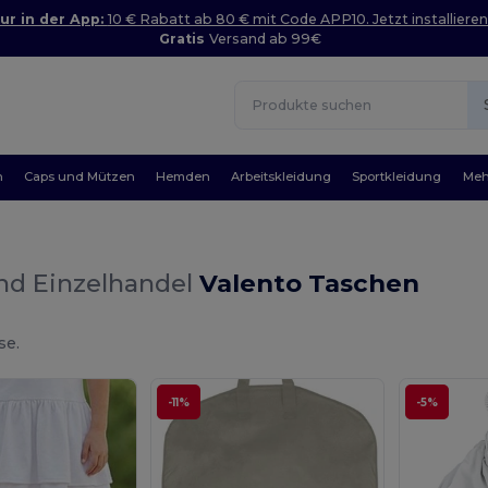
ur in der App:
10 € Rabatt ab 80 € mit Code APP10. Jetzt installieren
Gratis
Versand ab 99€
n
Caps und Mützen
Hemden
Arbeitskleidung
Sportkleidung
Meh
nd Einzelhandel
Valento Taschen
se.
-11%
-5%