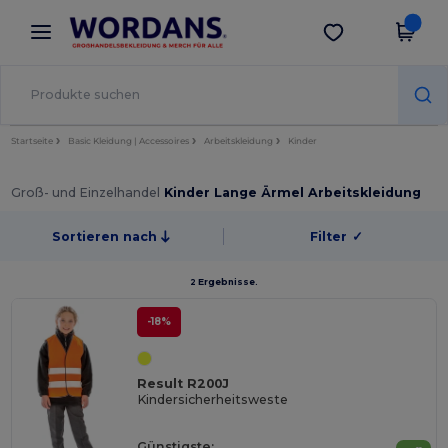
×
Wordans App
App holen
Bessere Preise in der App!
Startseite
Basic Kleidung | Accessoires
Arbeitskleidung
Kinder
Groß- und Einzelhandel
Kinder Lange Ärmel Arbeitskleidung
Sortieren nach
Filter
✓
2 Ergebnisse.
-18%
Result R200J
Kindersicherheitsweste
Günstigste: