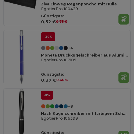
Ziva Einweg Regenponcho mit Hülle
EgotierPro 100429
Günstigste:
0,52 €
0,75 €
-39%
+4
Moneta Druckkugelschreiber aus Aluminium (blaue Mine)
EgotierPro 107105
Günstigste:
0,37 €
0,60 €
-11%
+8
Nash Kugelschreiber mit farbigem Schaft und Griff (schwarze Mine)
EgotierPro 106399
Günstigste: