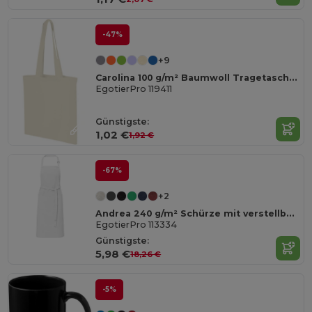
-47%
+9
Carolina 100 g/m² Baumwoll Tragetasche 7L
EgotierPro 119411
Günstigste:
1,02 €
1,92 €
-67%
+2
Andrea 240 g/m² Schürze mit verstellbarem Nackenband
EgotierPro 113334
Günstigste:
5,98 €
18,26 €
-5%