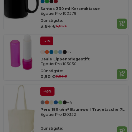
Santos 330 ml Keramiktasse
EgotierPro 100378
Günstigste:
3,84 €
4,06 €
-21%
+2
Deale Lippenpflegestift
EgotierPro 103030
Günstigste:
0,50 €
0,64 €
-45%
+4
Peru 180 g/m² Baumwoll Tragetasche 7L
EgotierPro 120332
Günstigste: