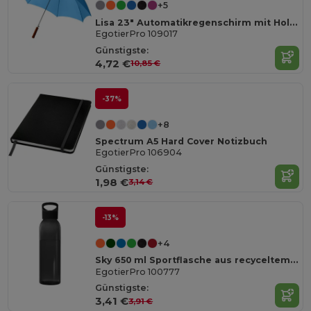
+5
Lisa 23" Automatikregenschirm mit Holzgriff
EgotierPro 109017
Günstigste:
4,72 €
10,85 €
-37%
+8
Spectrum A5 Hard Cover Notizbuch
EgotierPro 106904
Günstigste:
1,98 €
3,14 €
-13%
+4
Sky 650 ml Sportflasche aus recyceltem Kunststoff
EgotierPro 100777
Günstigste:
3,41 €
3,91 €