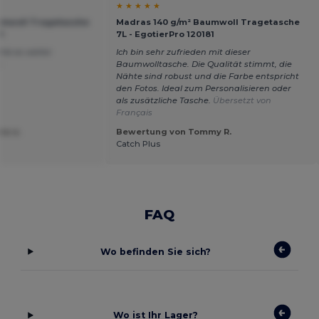
★ ★ ★ ★ ★
umwoll Tragetasche
Madras 140 g/m² Baumwoll Tragetasche
1
7L - EgotierPro 120181
hle es weiter
Ich bin sehr zufrieden mit dieser
s
Baumwolltasche. Die Qualität stimmt, die
Nähte sind robust und die Farbe entspricht
den Fotos. Ideal zum Personalisieren oder
als zusätzliche Tasche.
Übersetzt von
Français
ne e.
Bewertung von Tommy R.
Catch Plus
FAQ
Wo befinden Sie sich?
Wo ist Ihr Lager?