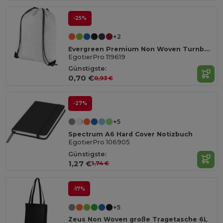
-25%
+2
Evergreen Premium Non Woven Turnbeutel 5L
EgotierPro 119619
Günstigste:
0,70 €
0,93 €
-27%
+5
Spectrum A6 Hard Cover Notizbuch
EgotierPro 106905
Günstigste:
1,27 €
1,74 €
-17%
+5
Zeus Non Woven große Tragetasche 6L