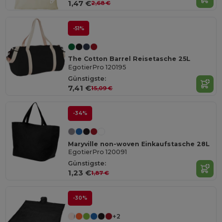
1,47 €
2,68 €
-51%
The Cotton Barrel Reisetasche 25L
EgotierPro 120195
Günstigste:
7,41 €
15,09 €
-34%
Maryville non-woven Einkaufstasche 28L
EgotierPro 120091
Günstigste:
1,23 €
1,87 €
-30%
+2