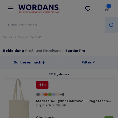
×
Wordans App
App holen
Bessere Preise in der App!
Startseite
Marken
EgotierPro
Bekleidung
Groß- und Einzelhandel
EgotierPro
Sortieren nach
Filter
✓
973 Ergebnisse.
-52%
+8
Madras 140 g/m² Baumwoll Tragetasche 7L
EgotierPro 120181
Günstigste: