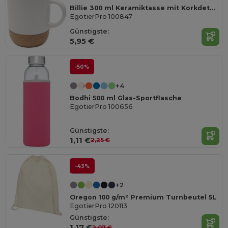
Billie 300 ml Keramiktasse mit Korkdetails
EgotierPro 100847
Günstigste:
5,95 €
-50%
+4
Bodhi 500 ml Glas-Sportflasche
EgotierPro 100656
Günstigste:
1,11 €
2,25 €
-43%
+2
Oregon 100 g/m² Premium Turnbeutel 5L
EgotierPro 120113
Günstigste:
1,17 €
2,07 €