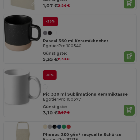
1,07 €
2,24 €
-36%
Pascal 360 ml Keramikbecher
EgotierPro 100540
Günstigste:
5,35 €
8,39 €
-16%
Pic 330 ml Sublimations Keramiktasse
EgotierPro 100377
Günstigste:
3,10 €
3,67 €
Pheebs 200 g/m² recycelte Schürze
EgotierPro 113138