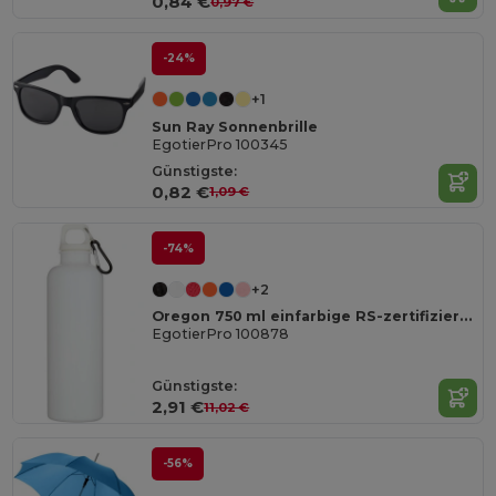
0,84 €
0,97 €
-24%
+1
Sun Ray Sonnenbrille
EgotierPro 100345
Günstigste:
0,82 €
1,09 €
-74%
+2
Oregon 750 ml einfarbige RS-zertifizierte Wasserflasche aus recyceltem Kunststoff mit Karabinerhaken
EgotierPro 100878
Günstigste:
2,91 €
11,02 €
-56%