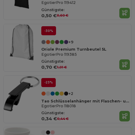
EgotierPro 119412
Günstigste:
0,50 €
0,60 €
-30%
+9
Oriole Premium Turnbeutel 5L
EgotierPro 119385
Günstigste:
0,70 €
1,01 €
-23%
+2
Tao Schlüsselanhänger mit Flaschen- und Dosenöffner
EgotierPro 118018
Günstigste:
0,34 €
0,44 €