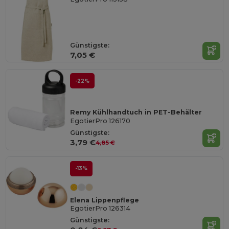
Günstigste:
7,05 €
-22%
Remy Kühlhandtuch in PET-Behälter
EgotierPro 126170
Günstigste:
3,79 €
4,85 €
-13%
Elena Lippenpflege
EgotierPro 126314
Günstigste: