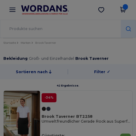
×
Wordans App
App holen
Bessere Preise in der App!
Startseite
Marken
Brook Taverner
Bekleidung
Groß- und Einzelhandel
Brook Taverner
Sortieren nach
Filter
✓
42 Ergebnisse.
-34%
Brook Taverner BT2258
Umweltfreundlicher Gerade Rock aus Superfeinem Polyester
Günstigste: