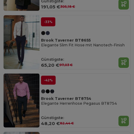
Günstigste:
191,05 €
305,18 €
-33%
Brook Taverner BT8655
Elegante Slim Fit Hose mit Nanotech-Finish
Günstigste:
65,20 €
97,03 €
-42%
Brook Taverner BT8754
Elegante Herrenhose Pegasus BT8754
Günstigste:
48,20 €
82,44 €