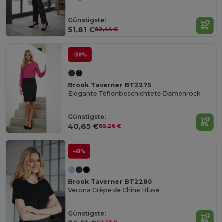
Günstigste:
51,81 €
82,44 €
-38%
Brook Taverner BT2275
Elegante Teflonbeschichtete Damenrock
Günstigste:
40,65 €
65,26 €
-41%
Brook Taverner BT2280
Verona Crêpe de Chine Bluse
Günstigste: