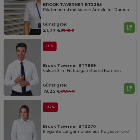
BROOK TAVERNER BT2395
Pilotenhemd mit kurzen Ärmeln für Damen
Günstigste:
21,77 €
38,12 €
-31%
Brook Taverner BT7889
Vulcan Slim Fit Langarmhemd Komfort
Günstigste:
19,25 €
27,94 €
-32%
Brook Taverner BT2270
Elegante Langarmbluse aus Polyester und Baumwolle