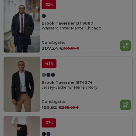
-32%
Brook Taverner BT9887
Wasserdichter Mantel Chicago
Günstigste:
207,24 €
305,68 €
-43%
Brook Taverner BT4374
Jersey-Jacke für Herren Rory
Günstigste:
153,62 €
269,08 €
-37%