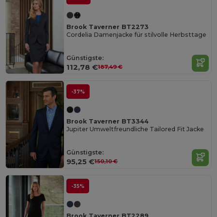
Brook Taverner BT2273
Cordelia Damenjacke für stilvolle Herbsttage
Günstigste:
112,78 €
187,49 €
-37%
Brook Taverner BT3344
Jupiter Umweltfreundliche Tailored Fit Jacke
Günstigste:
95,25 €
150,10 €
-35%
Brook Taverner BT2289