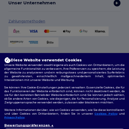
Unser Unternehmen
Zahlungsmethoden
Versandmethoden
Diese Website verwendet Cookies
Unsere Website verwendet sowohl eigene als auch Cookies von Drittanbietern, um die
allgemeine Funktionalität zu verbessern, Ihre Präferenzen zu speichern, die Leistung
der Website zu analysieren und ein reibungsloses und personalisiertes Surferlebnis
zu gewährleisten, einschließlich maßgeschneidertem Inhalt, optimierten
Interaktionen mit unserer Website und Werbung.
Sie können Ihre Cookie-Einstellungen jederzeit verwalten. Essenzielle Cookies, die für
das Funktionieren der Website erforderlich sind, können nicht deaktiviert werden, da
sie für den korrekten Betrieb der Website erforderlich sind. Sie können jedoch wählen,
Folge uns
ob Sie andere Arten von Cookies, wie diejenigen, die für Personalisierung, Analyse und
Zielgruppenansprache verwendet werden, zulassen oder blockieren möchten.
Weitere Informationen darüber, wie wir Cookies verwenden, wie Sie diese kontrollieren
und über Cookies von Drittanbietern, finden Sie in unserer
Cookies Policy
und
Privacy Policy
.
2026. Alle Rechte vorbehalten
👋
Hallo
Bewertungspräferenzen
Allgemeine Geschäftsbedingungen
|
Personalisierungsrichtlinien
|
Wenn Sie Fragen oder