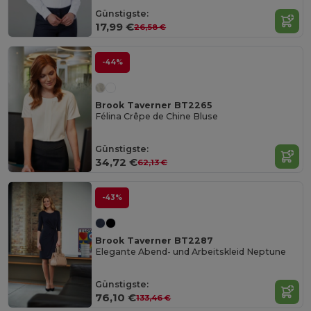
Günstigste:
17,99 €
26,58 €
-44%
Brook Taverner BT2265
Félina Crêpe de Chine Bluse
Günstigste:
34,72 €
62,13 €
-43%
Brook Taverner BT2287
Elegante Abend- und Arbeitskleid Neptune
Günstigste:
76,10 €
133,46 €