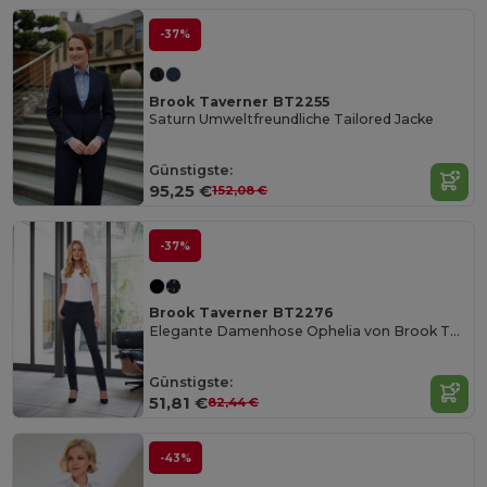
-37%
Brook Taverner BT2255
Saturn Umweltfreundliche Tailored Jacke
Günstigste:
95,25 €
152,08 €
-37%
Brook Taverner BT2276
Elegante Damenhose Ophelia von Brook Taverner
Günstigste:
51,81 €
82,44 €
-43%