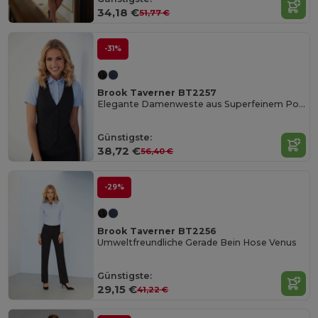
34,18 €
51,77 €
-31%
Brook Taverner BT2257
Elegante Damenweste aus Superfeinem Polyester
Günstigste:
38,72 €
56,40 €
-29%
Brook Taverner BT2256
Umweltfreundliche Gerade Bein Hose Venus
Günstigste:
29,15 €
41,22 €