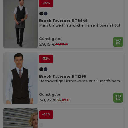
-29%
Brook Taverner BT8648
Mars Umweltfreundliche Herrenhose mit Stil
Günstigste:
29,15 €
41,22 €
-32%
Brook Taverner BT1295
Hochwertige Herrenweste aus Superfeinem Polyester
Günstigste:
38,72 €
56,89 €
-43%