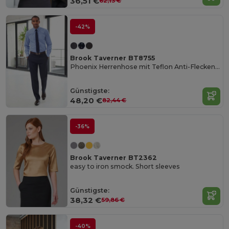
36,51 €
62,13 €
-42%
Brook Taverner BT8755
Phoenix Herrenhose mit Teflon Anti-Flecken Finish
Günstigste:
48,20 €
82,44 €
-36%
Brook Taverner BT2362
easy to iron smock. Short sleeves
Günstigste:
38,32 €
59,86 €
-40%