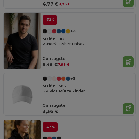
4,77 €
9,76 €
-32%
+4
Malfini 102
V-Neck T-shirt unisex
Günstigste:
5,45 €
7,98 €
+5
Malfini 303
6P Kids Mütze Kinder
Günstigste:
3,36 €
-43%