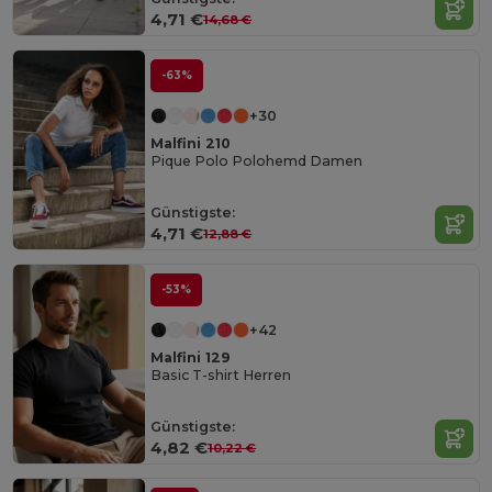
4,71 €
14,68 €
-63%
+30
Malfini 210
Pique Polo Polohemd Damen
Günstigste:
4,71 €
12,88 €
-53%
+42
Malfini 129
Basic T-shirt Herren
Günstigste:
4,82 €
10,22 €