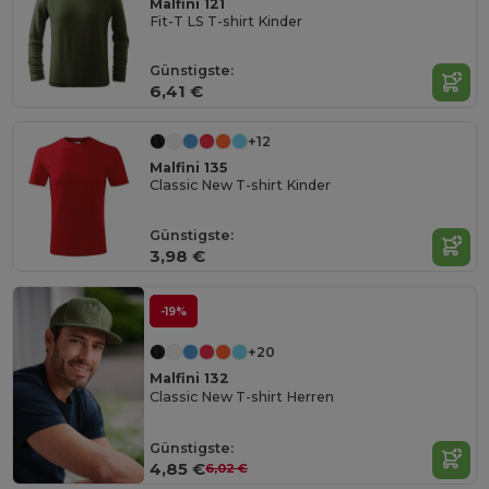
Malfini 121
Fit-T LS T-shirt Kinder
Günstigste:
6,41 €
+12
Malfini 135
Classic New T-shirt Kinder
Günstigste:
3,98 €
-19%
+20
Malfini 132
Classic New T-shirt Herren
Günstigste:
4,85 €
6,02 €