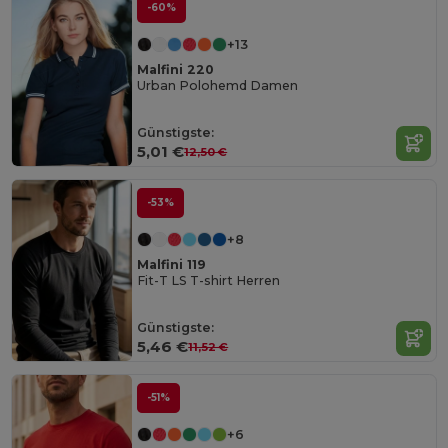
-60%
+13
Malfini 220
Urban Polohemd Damen
Günstigste:
5,01 €
12,50 €
-53%
+8
Malfini 119
Fit-T LS T-shirt Herren
Günstigste:
5,46 €
11,52 €
-51%
+6