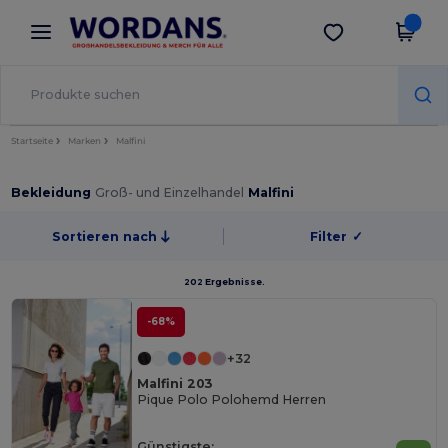
×
Wordans App
App holen
Bessere Preise in der App!
Startseite
Marken
Malfini
Bekleidung
Groß- und Einzelhandel
Malfini
Sortieren nach
Filter
✓
202 Ergebnisse.
-68%
+32
Malfini 203
Pique Polo Polohemd Herren
Günstigste: