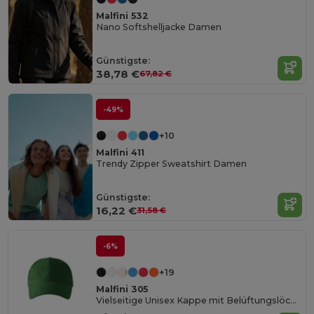
Malfini 532
Nano Softshelljacke Damen
Günstigste:
38,78 €
67,82 €
-49%
+10
Malfini 411
Trendy Zipper Sweatshirt Damen
Günstigste:
16,22 €
31,58 €
-6%
+19
Malfini 305
Vielseitige Unisex Kappe mit Belüftungslöchern