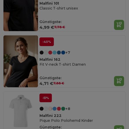
Malfini 101
Classic T-shirt unisex
Günstigste:
4,99 €
7,78 €
-40%
+7
Malfini 162
Fit V-neck T-shirt Damen
Günstigste:
4,71 €
7,88 €
-51%
+8
Malfini 222
Pique Polo Polohemd Kinder
Günstigste: