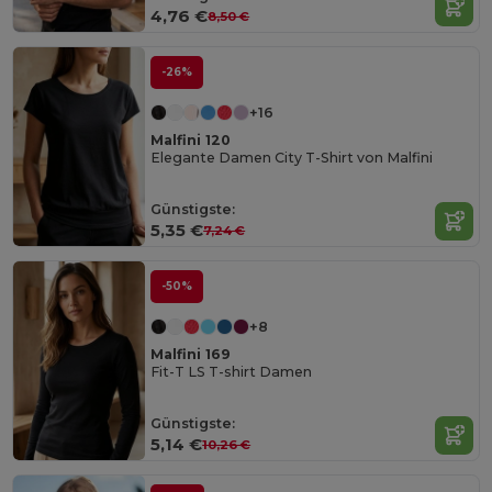
4,76 €
8,50 €
-26%
+16
Malfini 120
Elegante Damen City T-Shirt von Malfini
Günstigste:
5,35 €
7,24 €
-50%
+8
Malfini 169
Fit-T LS T-shirt Damen
Günstigste:
5,14 €
10,26 €