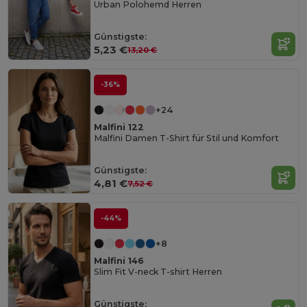
Urban Polohemd Herren
Günstigste:
5,23 €
13,20 €
-36%
+24
Malfini 122
Malfini Damen T-Shirt für Stil und Komfort
Günstigste:
4,81 €
7,52 €
-44%
+8
Malfini 146
Slim Fit V-neck T-shirt Herren
Günstigste: