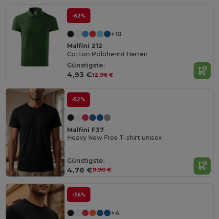
-62%
+10
Malfini 212
Cotton Polohemd Herren
Günstigste:
4,93 €
12,96 €
-52%
Malfini F37
Heavy New Free T-shirt unisex
Günstigste:
4,76 €
9,90 €
-36%
+4