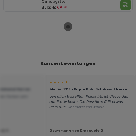
Günstigste:
3,12 €
3,30 €
Kundenbewertungen
★ ★ ★ ★ ★
 Polohemd Herren
Malfini 203 - Pique Polo Polohemd Herren
allen Farben sehr
Von allen bestellten Poloshirts ist dieses das
qualitativ beste. Die Passform fällt etwas
klein aus.
Übersetzt von Italian
dj K.
Bewertung von Emanuele B.