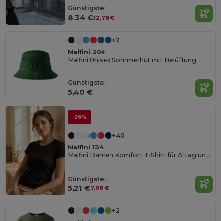
Günstigste:
8,34 €
12,78 €
+2
Malfini 304
Malfini Unisex Sommerhut mit Belüftung
Günstigste:
5,40 €
-26%
+40
Malfini 134
Malfini Damen Komfort T-Shirt für Alltag und Büro
Günstigste:
5,21 €
7,06 €
+2