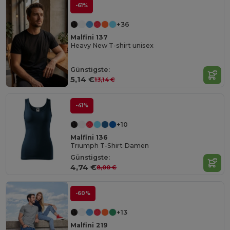
-61%
+36
Malfini 137
Heavy New T-shirt unisex
Günstigste:
5,14 €
13,14 €
-41%
+10
Malfini 136
Triumph T-Shirt Damen
Günstigste:
4,74 €
8,00 €
-60%
+13
Malfini 219