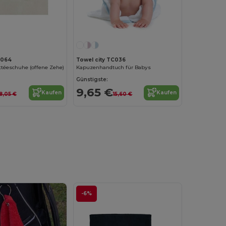
C064
Towel city TC036
ttéeschuhe (offene Zehe)
Kapuzenhandtuch für Babys
Günstigste:
9,65 €
Kaufen
Kaufen
8,05 €
15,60 €
-6%