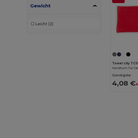
Build Your Brand
(132)
Gewicht
CamelBak
(7)
Leicht
(2)
Carhartt
(12)
Case Logic
(18)
Caterpillar
(2)
CG International
(3)
Towel city TC
Handtuch für Gä
Cherokee
(4)
Günstigste:
4,08 €
Chipolo
(2)
4
Clubclass
(20)
Craghoppers
(14)
Crocs
(3)
Dickies
(8)