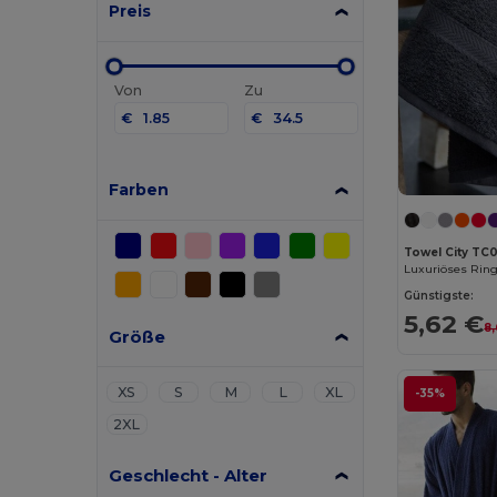
Preis
Von
Zu
€
€
Farben
Towel City TC
Günstigste:
5,62 €
8
Größe
XS
S
M
L
XL
-35%
2XL
Geschlecht - Alter