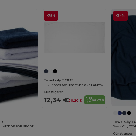
-39%
-34%
Towel city TC035
Luxuriöses Spa-Badetuch aus Baumwolle
Günstigste:
12,34 €
Kaufen
20,20 €
17
Towel City T
Towel City TC017 - MICROFIBRE SPORTS TOWEL
Günstigste: