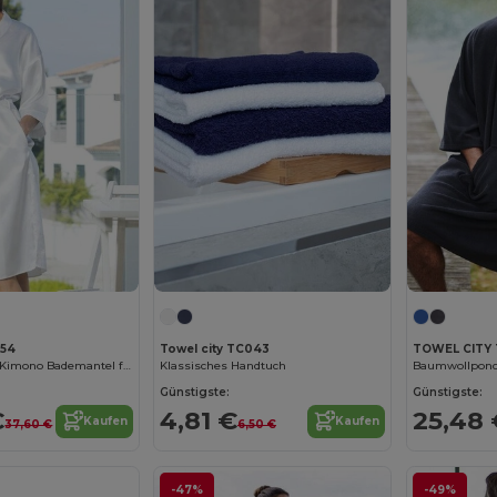
054
Towel city TC043
TOWEL CITY 
Eleganter Satin-Kimono Bademantel für Damen
Klassisches Handtuch
Baumwollponc
Günstigste:
Günstigste:
€
4,81 €
25,48 
Kaufen
Kaufen
37,60 €
6,50 €
-47%
-49%