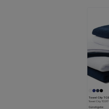
EXCD by Promodoro
(5)
Finden & Hales
(18)
Flexfit
(159)
Front row
(25)
Fruit of the Loom
(175)
Fruit of the Loom Vintage
(4)
GiftRetail
(2553)
Gildan
(112)
Graid™
(2)
Henbury
(61)
Herock
(76)
Towel City TC0
Herschel
(9)
Günstigste: