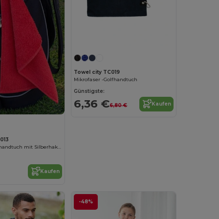
Towel city TC019
Mikrofaser -Golfhandtuch
Günstigste:
6,36 €
Kaufen
6,80 €
C013
Exklusive Golfhandtuch mit Silberhaken
Kaufen
-48%