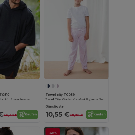
TC810
Towel city TC059
ho für Erwachsene
Towel City Kinder Komfort Pyjama Set
Günstigste:
€
10,55 €
Kaufen
Kaufen
46,40 €
20,20 €
-48%