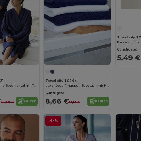
Towel city T
Klassische Fro
Günstigste:
5,49 €
21
Towel city TC044
Luxuriöser Kimono Bademantel mit Taschen
Luxuriöses Ringspun Badetuch mit Heringbone-Bordüre
Günstigste:
€
8,66 €
Kaufen
Kaufen
52,60 €
12,55 €
-44%