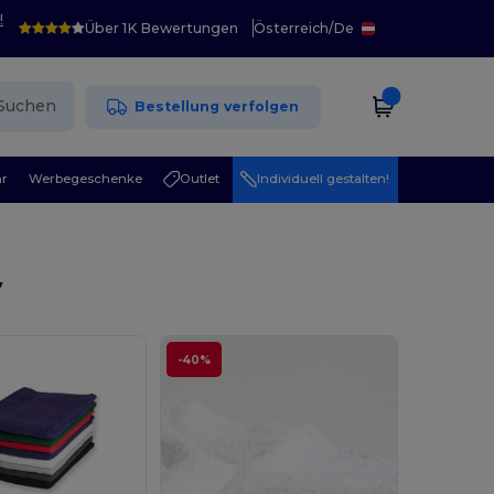
!
Über 1K Bewertungen
Österreich
/
De
Suchen
Bestellung verfolgen
r
Werbegeschenke
Outlet
Individuell gestalten!
y
-40%