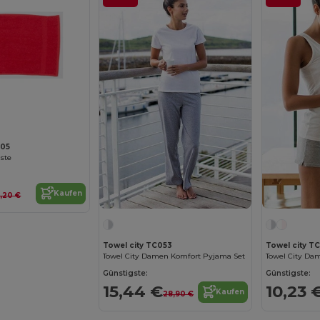
005
ste
Kaufen
,20 €
Towel city TC053
Towel city T
Towel City Damen Komfort Pyjama Set
Günstigste:
Günstigste:
15,44 €
10,23 
Kaufen
28,90 €