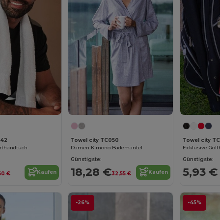
042
Towel city TC050
Towel city T
orthandtuch
Damen Kimono Bademantel
Günstigste:
Günstigste:
18,28 €
5,93 €
Kaufen
Kaufen
60 €
32,55 €
-26%
-45%