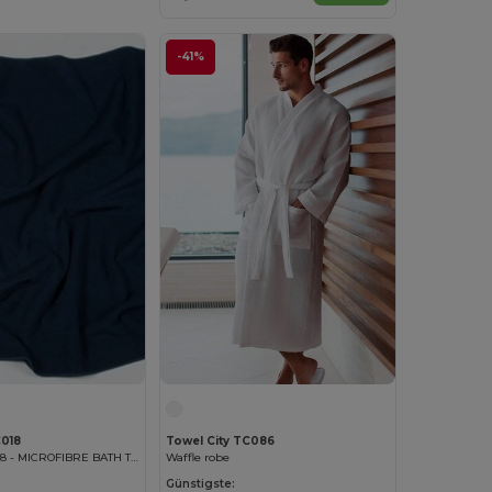
-41%
C018
Towel City TC086
Towel City TC018 - MICROFIBRE BATH TOWEL
Waffle robe
Günstigste: