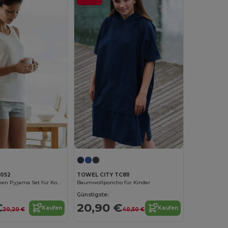
C052
TOWEL CITY TC811
Towel City Damen Pyjama Set für Komfort und Stil
Baumwollponcho für Kinder
Günstigste:
€
20,90 €
Kaufen
Kaufen
20,20 €
40,50 €