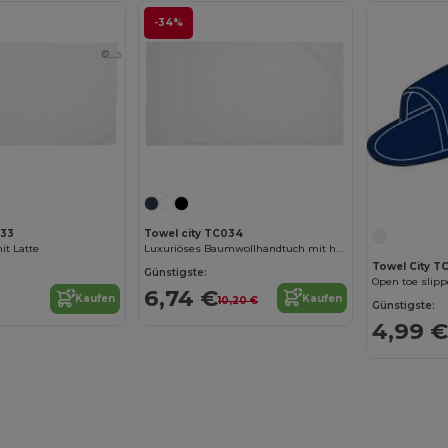
-34%
Towel city TC034
033
Luxuriöses Baumwollhandtuch mit hoher Saugfähigkeit
it Latte
Towel City T
Günstigste:
6,74 €
Kaufen
Kaufen
10,20 €
Günstigste:
4,99 €