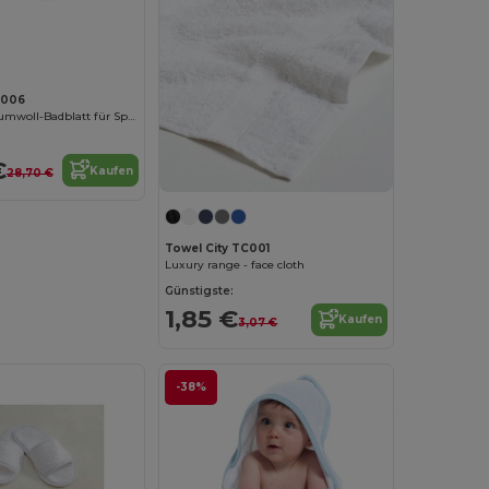
C006
Luxuriöses Baumwoll-Badblatt für Spa und Hotel
€
Kaufen
28,70 €
Towel City TC001
Luxury range - face cloth
Günstigste:
1,85 €
Kaufen
3,07 €
-38%