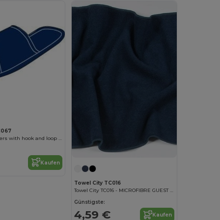
C067
Open toe slippers with hook and loop strap
Kaufen
Towel City TC016
Towel City TC016 - MICROFIBRE GUEST TOWEL
Günstigste:
4,59 €
Kaufen