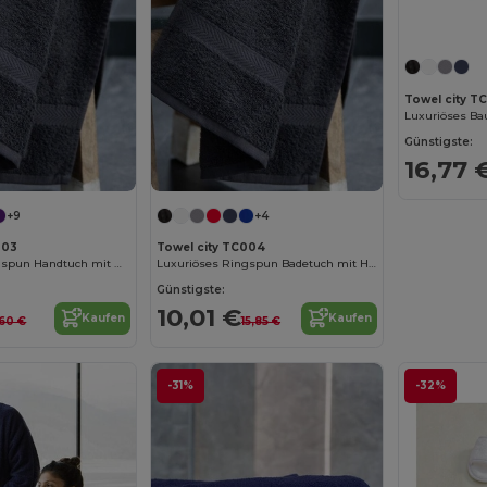
Towel city T
Günstigste:
16,77 
+9
+4
003
Towel city TC004
Luxuriöses Ringspun Handtuch mit Herringbone
Luxuriöses Ringspun Badetuch mit Herringbone
Günstigste:
10,01 €
Kaufen
Kaufen
,60 €
15,85 €
-31%
-32%