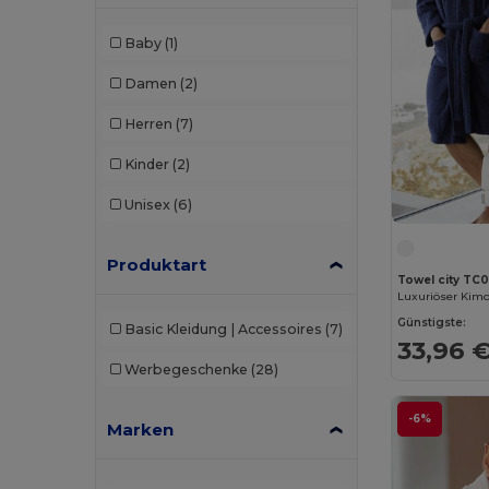
Baby
(1)
Damen
(2)
Herren
(7)
Kinder
(2)
Unisex
(6)
Produktart
Towel city TC0
Günstigste:
Basic Kleidung | Accessoires
(7)
33,96 
Werbegeschenke
(28)
-6%
Marken