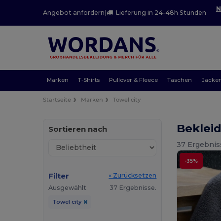
N
Angebot anfordern
|
Lieferung in 24-48h Stunden
Marken
T-Shirts
Pullover & Fleece
Taschen
Jacke
Startseite
Marken
Towel city
Beklei
Sortieren nach
37 Ergebnis
-35%
Filter
« Zurücksetzen
Ausgewählt
37 Ergebnisse.
Towel city