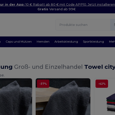
ur in der App:
10 € Rabatt ab 80 € mit Code APP10. Jetzt installieren
Gratis
Versand ab 99€
n
Caps und Mützen
Hemden
Arbeitskleidung
Sportkleidung
Meh
dung
Groß- und Einzelhandel
Towel cit
se.
-37%
-42%