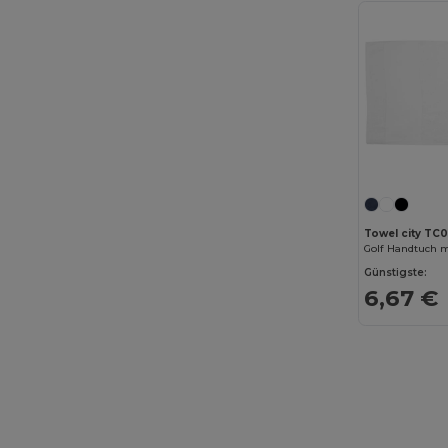
Dickies Medical
(5)
Digital Transfer
(2)
Ecologie
(8)
Egotier
(1257)
EgotierPro
(973)
Ekston
(10)
Elevate
(25)
Towel city TC
Golf Handtuch m
Elevate Essentials
(34)
Günstigste:
6,67 €
Elevate Life
(51)
Elevate NXT
(46)
Estex
(16)
Et si on l'appelait Francis
(3)