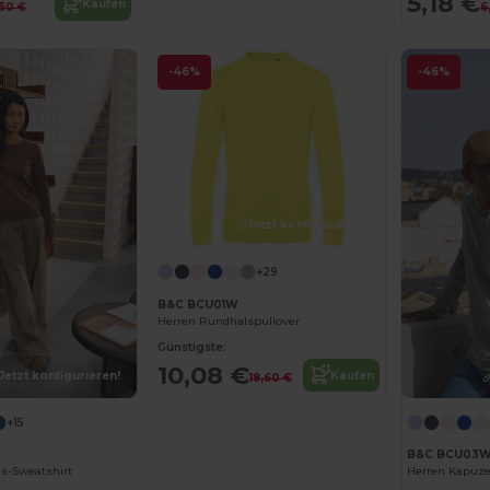
5,18 €
Kaufen
,50 €
6
-46%
-46%
Jetzt konfigurieren!
+29
B&C BCU01W
Herren Rundhalspullover
Günstigste:
10,08 €
Jetzt konfigurieren!
Kaufen
18,60 €
+15
B&C BCU03
s-Sweatshirt
Herren Kapuze