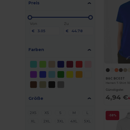
Preis
Von
Zu
€
€
Farben
B&C BC03T
Herren T-Shirt 
Günstigste:
4,94 €
Größe
6
2XS
XS
S
M
L
-58%
XL
2XL
3XL
4XL
5XL