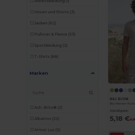
Arbeitskleidung
(1)
Hosen und Shorts
(3)
Jacken
(62)
Pullover & Fleece
(53)
Sportkleidung
(2)
T-Shirts
(88)
Marken
B&C BC01B
Bio-Herren-Rund
Ach. Brito®
(2)
Günstigste:
5,18 €
Albatros
(22)
6,
Armor Lux
(5)