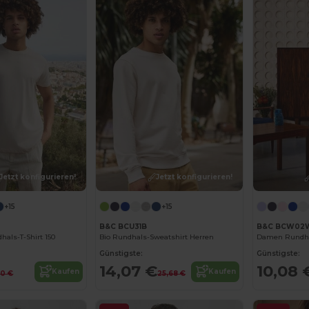
Jetzt konfigurieren!
Jetzt konfigurieren!
+15
+15
B&C BCU31B
B&C BCW02
hals-T-Shirt 150
Bio Rundhals-Sweatshirt Herren
Damen Rundha
Günstigste:
Günstigste:
14,07 €
10,08 
Kaufen
Kaufen
90 €
25,68 €