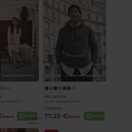
Jetzt konfigurieren!
Jetzt konfigurieren!
+29
+15
W
B&C BCU02K
ls-Sweatshirt
Herren Kapuzenpullover
Günstigste:
€
17,25 €
Kaufen
Kaufen
18,60 €
35,92 €
Organic
Cotton