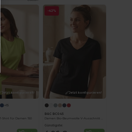
-42%
Jetzt konfigurieren!
Jetzt konfigurieren!
+15
B&C BC045
-Shirt für Damen 150
Damen Bio-Baumwolle V-Ausschnitt T-Shirt
Günstigste: