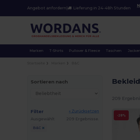
N
Angebot anfordern
|
Lieferung in 24-48h Stunden
Marken
T-Shirts
Pullover & Fleece
Taschen
Jacke
Startseite
Marken
B&C
Beklei
Sortieren nach
209 Ergebni
Filter
« Zurücksetzen
-28%
Ausgewählt
209 Ergebnisse.
B&C