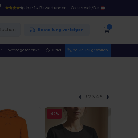
!
Über 1K Bewertungen
Österreich
/
De
Suchen
Bestellung verfolgen
r
Werbegeschenke
Outlet
Individuell gestalten!
1
2
3
4
5
-40%