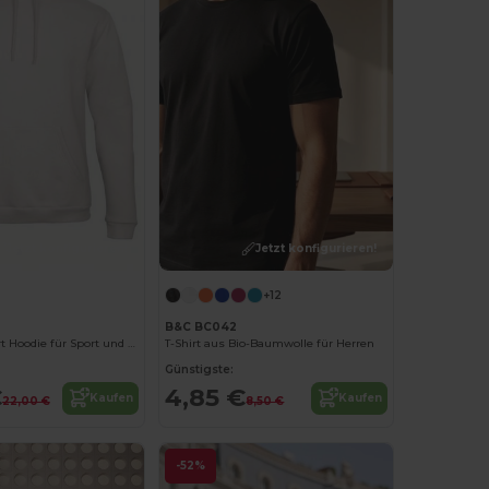
Jetzt konfigurieren!
Jetzt konfigurieren!
+12
B&C BC042
Unisex Komfort Hoodie für Sport und Freizeit
T-Shirt aus Bio-Baumwolle für Herren
Günstigste:
€
4,85 €
Kaufen
Kaufen
22,00 €
8,50 €
-52%