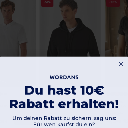
-51%
-28%
Jetzt konfigurieren!
Jetzt konfigurieren!
Du hast 10€
+14
Rabatt erhalten!
B&C ID205
B&C BC04T
rt für Herren
Kapuzenpullover mit Reißverschluss
Damen T-Shirt
Günstigste:
Günstigste:
Um deinen Rabatt zu sichern, sag uns:
15,73 €
4,94 
Kaufen
Kaufen
,30 €
32,26 €
Organic
Für wen kaufst du ein?
Cotton