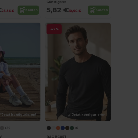
Günstigste:
€
5,82 €
Kaufen
Kaufen
25,36 €
10,90 €
-47%
Jetzt konfigurieren!
Jetzt konfigurieren!
+29
+6
W
B&C BC05T