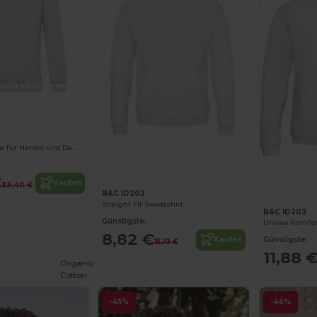
Jetzt konfigurieren!
Jetzt konfigurieren!
Baumwoll Hoodie für Herren und Damen
€
Kaufen
33,40 €
B&C ID202
Straight Fit Sweatshirt
B&C ID203
Günstigste:
8,82 €
Günstigste:
Kaufen
15,10 €
11,88 
Organic
Cotton
-45%
-46%