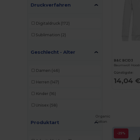
Druckverfahren
Digitaldruck
(172)
Sublimation
(2)
Geschlecht - Alter
B&C BCID3
Damen
(46)
Günstigste:
14,04 
Herren
(147)
Kinder
(16)
Unisex
(58)
Organic
Cotton
Produktart
-25%