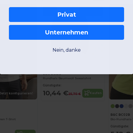
-59%
Best Seller
-25%
Privat
Unternehmen
Nein, danke
Jetzt konfigurieren!
B&C BCID2
Rundhals Baumwoll Sweatshirt
Günstigste:
10,44 €
Kaufen
Jetzt konfigurieren!
25,70 €
B&C BC02B
ren T-Shirt
Bio-Rundhals-T
Günstigste: