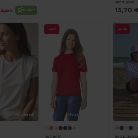
Günstigste:
€
13,70 
Kaufen
25,68 €
-24%
-46%
Jetzt konfigurieren!
Jetzt konfigurieren!
+11
B&C BC151
B&C BCW04