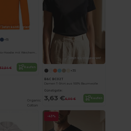
Jetzt konfigurieren!
+15
Nachhaltiger Bio-Hoodie mit Weichem Tragekomfort
Jetzt konfigurieren!
Kaufen
32,54 €
+35
B&C BC02T
Damen T-Shirt aus 100% Baumwolle
Günstigste:
3,63 €
Kaufen
6,00 €
Organic
Cotton
-43%