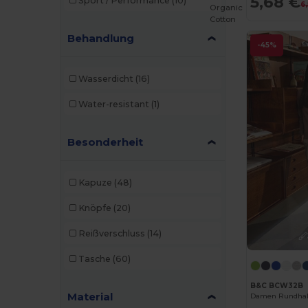
5,68 €
Sport / Performance
(10)
6
Caterpillar
(2)
Organic
Cotton
CG International
(3)
Behandlung
-45%
Cherokee
(4)
Wasserdicht
(16)
Chipolo
(2)
Water-resistant
(1)
Clubclass
(20)
Craghoppers
(14)
Besonderheit
Crocs
(3)
Kapuze
(48)
Dickies
(8)
Knöpfe
(20)
Dickies Medical
(5)
Reißverschluss
(14)
Digital Transfer
(2)
Tasche
(60)
Ecologie
(8)
B&C BCW32B
Egotier
(1257)
Material
Damen Rundhal