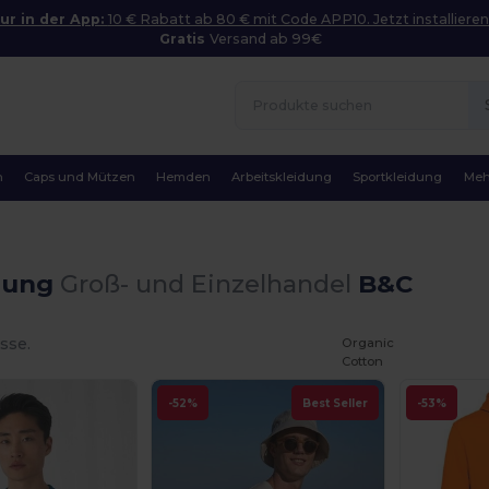
ur in der App:
10 € Rabatt ab 80 € mit Code APP10. Jetzt installieren
Gratis
Versand ab 99€
n
Caps und Mützen
Hemden
Arbeitskleidung
Sportkleidung
Meh
dung
Groß- und Einzelhandel
B&C
sse.
Organic
Cotton
-52%
Best Seller
-53%