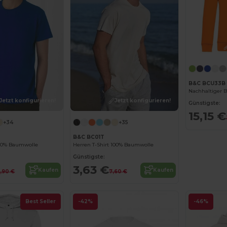
B&C BCU33B
Jetzt konfigurieren!
Jetzt konfigurieren!
Günstigste:
15,15 €
+34
+35
B&C BC01T
100% Baumwolle
Herren T-Shirt 100% Baumwolle
Günstigste:
3,63 €
Kaufen
Kaufen
,90 €
7,60 €
Best Seller
-42%
-46%