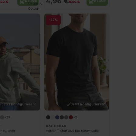
4,96 €
Kaufen
Kaufen
,90 €
8,60 €
Organic
Cotton
-47%
Jetzt konfigurieren!
Jetzt konfigurieren!
+29
+2
W
B&C BC048
npullover
Herren T-Shirt aus Bio-Baumwolle