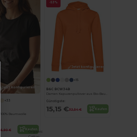
-53%
Jetzt konfigurieren!
+15
Jetzt konfigurieren!
B&C BCW34B
Damen Kapuzenpullover aus Bio-Baumwolle
+33
Günstigste:
15,15 €
Kaufen
32,54 €
 100% Baumwolle
€
Kaufen
6,90 €
Organic
Cotton