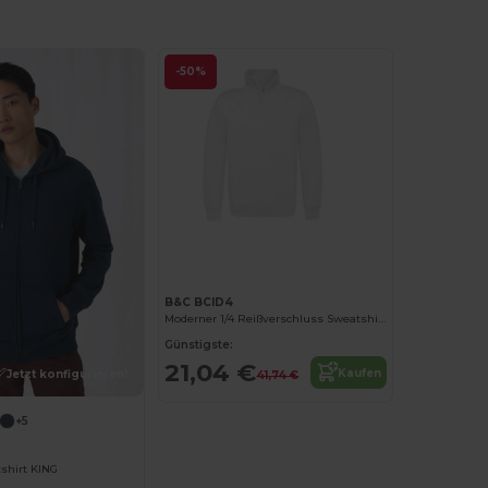
-50%
Jetzt konfigurieren!
B&C BCID4
Moderner 1/4 Reißverschluss Sweatshirt mit hohem Kragen
Günstigste:
21,04 €
Kaufen
Jetzt konfigurieren!
41,74 €
+5
hirt KING