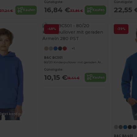
Günstigste:
Günstigste:
16,84 €
22,55 
Kaufen
Kaufen
37,24 €
33,86 €
-48%
-39%
Jetzt konfigurieren!
+1
B&C BC501
80/20 Kinderpullover mit geraden Ärmeln 280 PST
Günstigste:
10,15 €
Kaufen
19,44 €
Jetzt konfigurieren!
B&C BA401