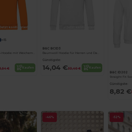
Jetzt konfigurieren!
Jetzt konfigurieren!
+15
B&C BCID3
Nachhaltiger Bio-Hoodie mit Weichem Tragekomfort
Baumwoll Hoodie für Herren und Damen
Günstigste:
14,04 €
Kaufen
Kaufen
2,54 €
33,40 €
B&C ID202
Straight Fit Sw
Günstigste:
8,82 €
-46%
-52%