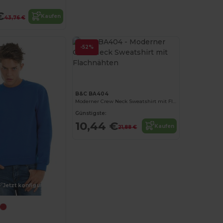
€
Kaufen
43,76 €
-52%
Jetzt konfigurieren!
B&C BA404
Moderner Crew Neck Sweatshirt mit Flachnähten
Günstigste:
10,44 €
Kaufen
21,88 €
Jetzt konfigurieren!