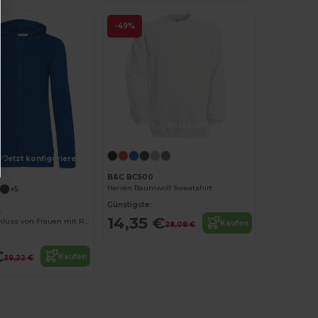
-49%
Jetzt konfigurieren!
Jetzt konfigurieren!
B&C BC500
Herren Baumwoll Sweatshirt
+5
Günstigste:
B
14,35 €
Bio -Reißverschluss von Frauen mit Reißverschluss
Kaufen
28,08 €
€
Kaufen
39,22 €