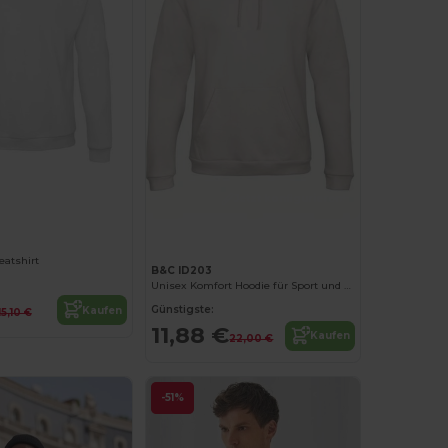
Jetzt konfigurieren!
Jetzt konfigurieren!
eatshirt
B&C ID203
Unisex Komfort Hoodie für Sport und Freizeit
Günstigste:
Kaufen
15,10 €
11,88 €
Kaufen
22,00 €
-51%