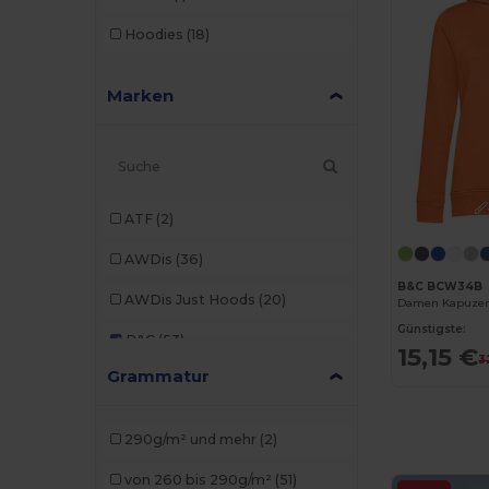
Hoodies
(18)
Marken
ATF
(2)
AWDis
(36)
B&C BCW34B
AWDis Just Hoods
(20)
Günstigste:
B&C
(53)
15,15 €
3
Grammatur
B&C Pro
(1)
Babybugz
(4)
290g/m² und mehr
(2)
Bella+Canvas
(7)
von 260 bis 290g/m²
(51)