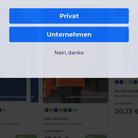
-52%
-49%
Privat
Unternehmen
Nein, danke
B&C BCW36
Jetzt konfigurieren!
Jetzt konfigurieren!
Günstigste:
20,13 
+5
+15
B&C BCW02Q
luss -Hoodie
Kapuzenpullover Queen
Günstigste: