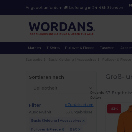
N
Angebot anfordern
|
Lieferung in 24-48h Stunden
Marken
T-Shirts
Pullover & Fleece
Taschen
Jacke
Startseite
Basic Kleidung | Accessoires
Pullover & Fleece
Groß- u
Sortieren nach
53 Ergebnis
Organic
Cotton
Filter
« Zurücksetzen
-53%
Ausgewählt
53 Ergebnisse.
Basic Kleidung | Accessoires
Pullover & Fleece
B&C