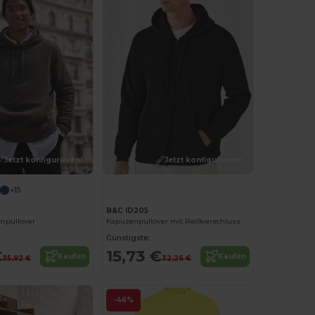
Jetzt konfigurieren!
Jetzt konfigurieren!
+15
B&C ID205
npullover
Kapuzenpullover mit Reißverschluss
Günstigste:
€
15,73 €
Kaufen
Kaufen
35,92 €
32,26 €
-46%