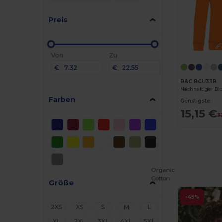
Preis
Von
Zu
€
€
B&C BCU33B
Farben
Günstigste:
15,15 €
3
Organic
Cotton
Größe
-45%
2XS
XS
S
M
L
XL
2XL
3XL
4XL
5XL