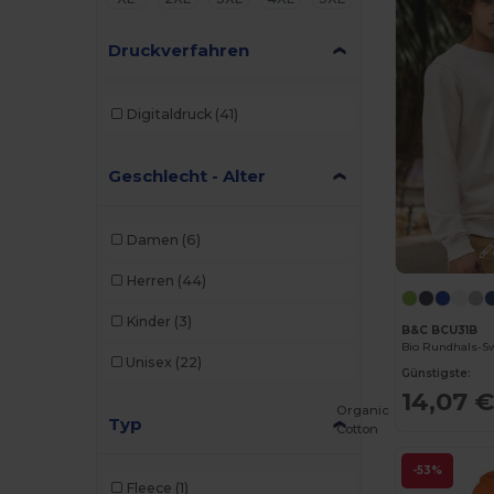
Druckverfahren
Digitaldruck
(41)
Geschlecht - Alter
Damen
(6)
Herren
(44)
Kinder
(3)
B&C BCU31B
Bio Rundhals-Sw
Unisex
(22)
Günstigste:
14,07 
Organic
Typ
Cotton
-53%
Fleece
(1)