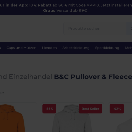
ur in der App:
10 € Rabatt ab 80 € mit Code APP10. Jetzt installieren
Gratis
Versand ab 99€
n
Caps und Mützen
Hemden
Arbeitskleidung
Sportkleidung
Meh
nd Einzelhandel
B&C Pullover & Fleec
se.
-58%
Best Seller
-42%