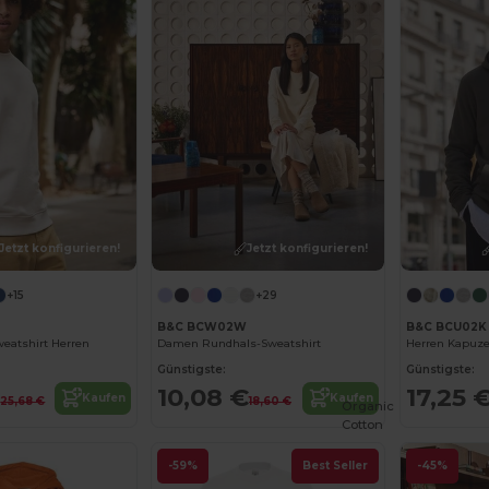
Jetzt konfigurieren!
Jetzt konfigurieren!
+15
+29
B&C BCW02W
B&C BCU02K
eatshirt Herren
Damen Rundhals-Sweatshirt
Herren Kapuze
Günstigste:
Günstigste:
€
10,08 €
17,25 
Kaufen
Kaufen
25,68 €
18,60 €
Organic
Cotton
-59%
Best Seller
-45%