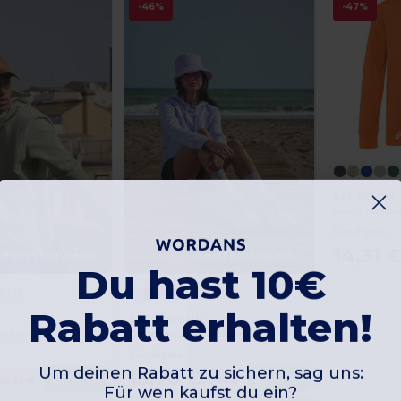
-46%
-47%
B&C BCU01K
Langarm-Sweat
Günstigste:
14,31 
Jetzt konfigurieren!
Jetzt konfigurieren!
Du hast 10€
+29
+29
Rabatt erhalten!
B&C BCW04W
pullover
Damen Kapuzenpullover
Günstigste:
Um deinen Rabatt zu sichern, sag uns:
13,70 €
Kaufen
Kaufen
25,36 €
25,36 €
Organic
Für wen kaufst du ein?
Cotton