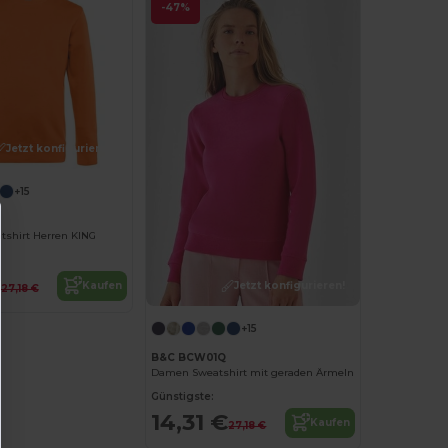
-47%
Jetzt konfigurieren!
+15
shirt Herren KING
€
Jetzt konfigurieren!
Kaufen
27,18 €
+15
B&C BCW01Q
Damen Sweatshirt mit geraden Ärmeln
Günstigste:
14,31 €
Kaufen
27,18 €