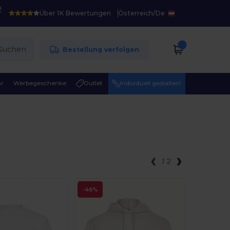
!
Über 1K Bewertungen
Österreich
/
De
Suchen
Bestellung verfolgen
r
Werbegeschenke
Outlet
Individuell gestalten!
e
1
2
-46%