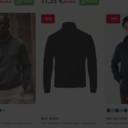
17,25 €
Kaufen
Kaufen
39,22 €
35,92 €
-50%
-48%
Jetzt konfigurieren!
Jetzt konfigurieren!
+2
B&C ID206
B&C BCU03K
Kangaroo Pocket Hoodie aus Baumwolle für Herren
Komfortabler Zweifarbiger Sweatjacke ID206
Kapuzensweats