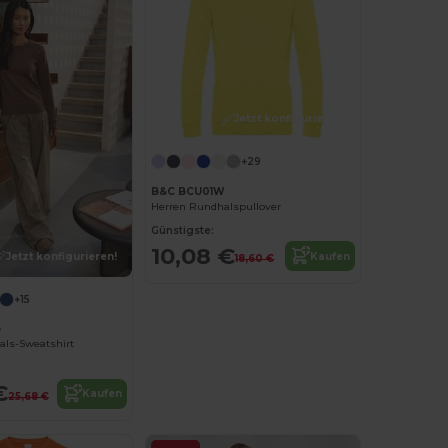
Jetzt konfigurieren!
+29
B&C BCU01W
Herren Rundhalspullover
Günstigste:
10,08 €
Jetzt konfigurieren!
Kaufen
18,60 €
+15
B
ls-Sweatshirt
€
Kaufen
25,68 €