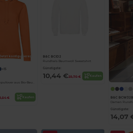
Jetzt konfigurieren!
Jetzt konfigurieren!
B&C BCID2
Rundhals Baumwoll Sweatshirt
Günstigste:
+15
10,44 €
Kaufen
25,70 €
Damen Kapuzenpullover aus Bio-Baumwolle
Kaufen
B&C BCW32
2,54 €
Damen Rundha
Günstigste:
14,07 