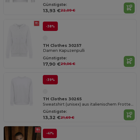
Günstigste:
13,93 €
22,09 €
-38%
TH Clothes 30257
Damen Kapuzenpulli
Günstigste:
17,90 €
29,06 €
-39%
TH Clothes 30265
Sweatshirt (unisex) aus italienischem Frottee ohne Krempel. Weiße Farbe
Günstigste:
13,32 €
21,69 €
-41%