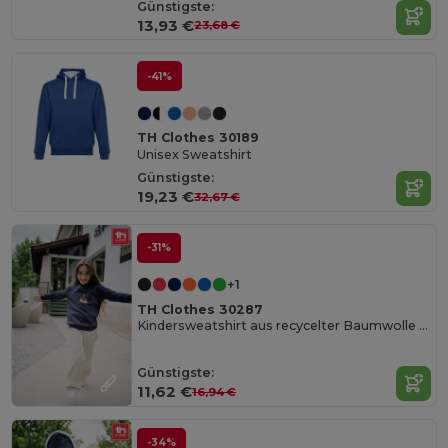
Günstigste:
13,93 €
23,68 €
-41%
TH Clothes 30189
Unisex Sweatshirt
Günstigste:
19,23 €
32,67 €
-31%
+1
TH Clothes 30287
Kindersweatshirt aus recycelter Baumwolle und Polyester
Günstigste:
11,62 €
16,94 €
-34%