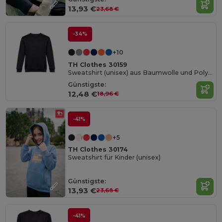
13,93 €
23,68 €
-34%
+10
TH Clothes 30159
Sweatshirt (unisex) aus Baumwolle und Polyester
Günstigste:
12,48 €
18,96 €
-41%
+5
TH Clothes 30174
Sweatshirt für Kinder (unisex)
Günstigste:
13,93 €
23,68 €
-41%