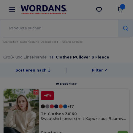
×
Wordans App
App holen
Bessere Preise in der App!
Startseite
Basic Kleidung | Accessoires
Pullover & Fleece
Groß- und Einzelhandel
TH Clothes Pullover & Fleece
Sortieren nach
Filter
✓
18 Ergebnisse.
-41%
+17
TH Clothes 30160
Sweatshirt (unisex) mit Kapuze aus Baumwolle und Polyester
Günstigste: