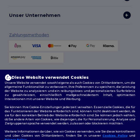
Unser Unternehmen
Zahlungsmethoden
Versandmethoden
Diese Website verwendet Cookies
Unsere Website verwendet sowohl eigene als auch Cookies von Drittanbietern, um die
allgemeine Funktionalität zu verbessern, Ihre Präferenzen zu speichern, die Leistung
der Website zu analysieren und ein reibungsloses und personalisiertes Surferlebnis
zu gewährleisten, einschließlich maßgeschneidertem Inhalt, optimierten
Interaktionen mit unserer Website und Werbung.
Sie können Ihre Cookie-Einstellungen jederzeit verwalten. Essenzielle Cookies, die für
das Funktionieren der Website erforderlich sind, können nicht deaktiviert werden, da
sie für den korrekten Betrieb der Website erforderlich sind. Sie können jedoch wählen,
Folge uns
ob Sie andere Arten von Cookies, wie diejenigen, die für Personalisierung, Analyse und
Zielgruppenansprache verwendet werden, zulassen oder blockieren möchten.
Weitere Informationen darüber, wie wir Cookies verwenden, wie Sie diese kontrollieren
und über Cookies von Drittanbietern, finden Sie in unserer
Cookies Policy
und
Privacy Policy
.