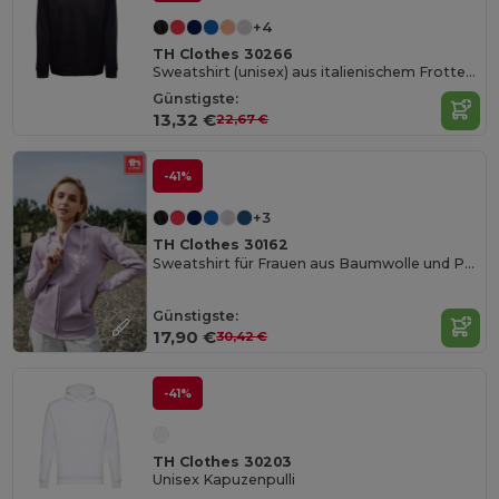
+4
TH Clothes 30266
Sweatshirt (unisex) aus italienischem Frottee ohne Knopfleiste
Günstigste:
13,32 €
22,67 €
-41%
+3
TH Clothes 30162
Sweatshirt für Frauen aus Baumwolle und Polyester
Günstigste:
17,90 €
30,42 €
-41%
TH Clothes 30203
Unisex Kapuzenpulli