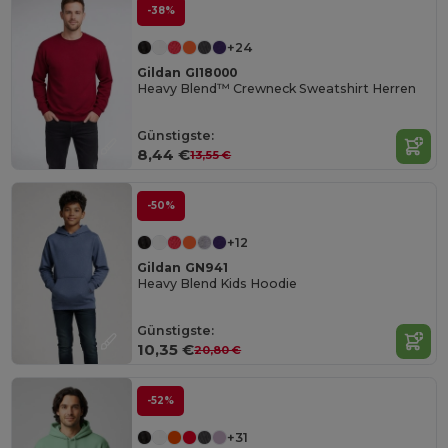
-38%
+24
Gildan GI18000
Heavy Blend™ Crewneck Sweatshirt Herren
Günstigste:
8,44 €
13,55 €
-50%
+12
Gildan GN941
Heavy Blend Kids Hoodie
Günstigste:
10,35 €
20,80 €
-52%
+31