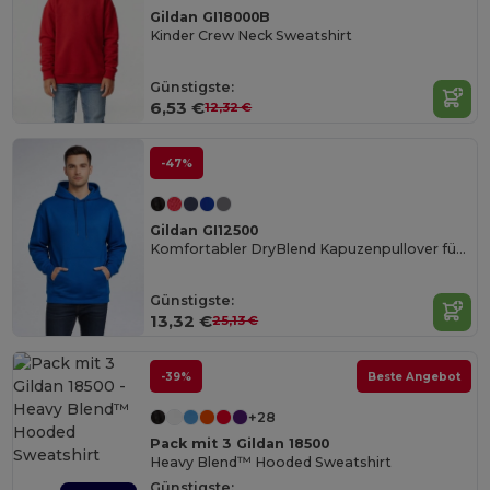
Gildan GI18000B
Kinder Crew Neck Sweatshirt
Günstigste:
6,53 €
12,32 €
-47%
Gildan GI12500
Komfortabler DryBlend Kapuzenpullover für Erwachsene
Günstigste:
13,32 €
25,13 €
-39%
Beste Angebot
+28
Pack mit 3 Gildan 18500
Heavy Blend™ Hooded Sweatshirt
Günstigste: