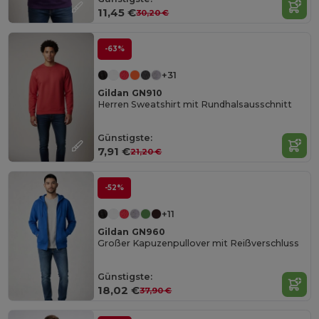
11,45 €
30,20 €
-63%
+31
Gildan GN910
Herren Sweatshirt mit Rundhalsausschnitt
Günstigste:
7,91 €
21,20 €
-52%
+11
Gildan GN960
Großer Kapuzenpullover mit Reißverschluss
Günstigste:
18,02 €
37,90 €