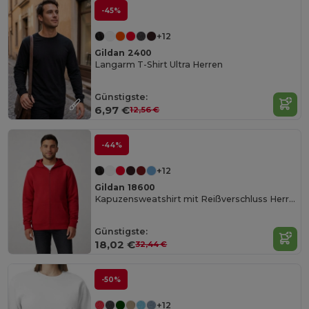
-45%
+12
Gildan 2400
Langarm T-Shirt Ultra Herren
Günstigste:
6,97 €
12,56 €
-44%
+12
Gildan 18600
Kapuzensweatshirt mit Reißverschluss Herren
Günstigste:
18,02 €
32,44 €
-50%
+12