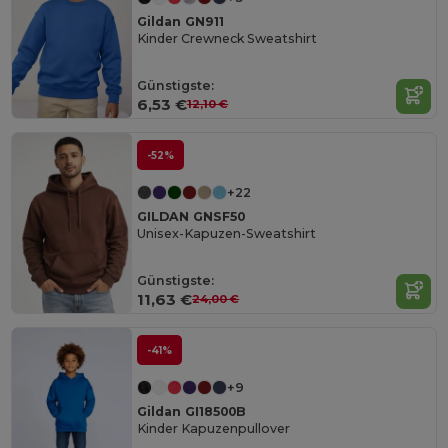
Gildan GN911
Kinder Crewneck Sweatshirt
Günstigste:
6,53 €
12,10 €
-52%
+22
GILDAN GNSF50
Unisex-Kapuzen-Sweatshirt
Günstigste:
11,63 €
24,00 €
-41%
+9
Gildan GI18500B
Kinder Kapuzenpullover