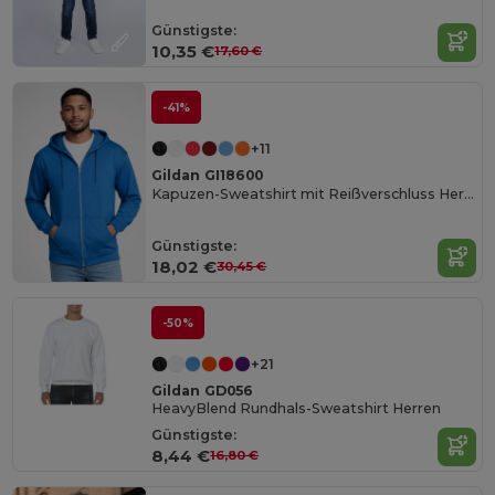
Günstigste:
10,35 €
17,60 €
-41%
+11
Gildan GI18600
Kapuzen-Sweatshirt mit Reißverschluss Herren
Günstigste:
18,02 €
30,45 €
-50%
+21
Gildan GD056
HeavyBlend Rundhals-Sweatshirt Herren
Günstigste:
8,44 €
16,80 €