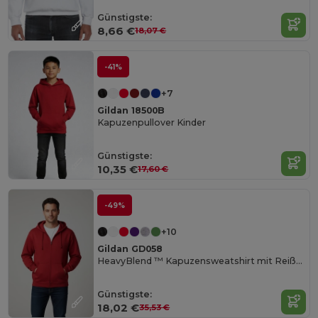
Günstigste:
8,66 €
18,07 €
-41%
+7
Gildan 18500B
Kapuzenpullover Kinder
Günstigste:
10,35 €
17,60 €
-49%
+10
Gildan GD058
HeavyBlend ™ Kapuzensweatshirt mit Reißverschluss Herren
Günstigste:
18,02 €
35,53 €