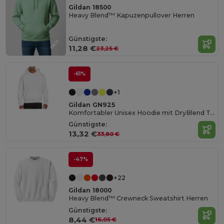
Gildan 18500
Heavy Blend™ Kapuzenpullover Herren
Günstigste:
11,28 €
23,25 €
-61%
+1
Gildan GN925
Komfortabler Unisex Hoodie mit DryBlend Technologie
Günstigste:
13,32 €
33,80 €
-47%
+22
Gildan 18000
Heavy Blend™ Crewneck Sweatshirt Herren
Günstigste:
8,44 €
16,05 €