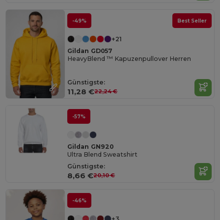
-49%
Best Seller
+21
Gildan GD057
HeavyBlend ™ Kapuzenpullover Herren
Günstigste:
11,28 €
22,24 €
-57%
Gildan GN920
Ultra Blend Sweatshirt
Günstigste:
8,66 €
20,10 €
-46%
+3