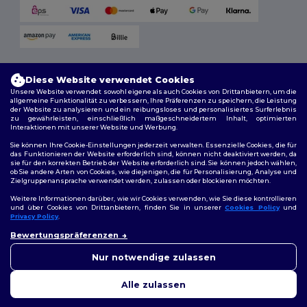
Versandmethoden
Diese Website verwendet Cookies
Unsere Website verwendet sowohl eigene als auch Cookies von Drittanbietern, um die
allgemeine Funktionalität zu verbessern, Ihre Präferenzen zu speichern, die Leistung
der Website zu analysieren und ein reibungsloses und personalisiertes Surferlebnis
zu gewährleisten, einschließlich maßgeschneidertem Inhalt, optimierten
Interaktionen mit unserer Website und Werbung.
Sie können Ihre Cookie-Einstellungen jederzeit verwalten. Essenzielle Cookies, die für
das Funktionieren der Website erforderlich sind, können nicht deaktiviert werden, da
sie für den korrekten Betrieb der Website erforderlich sind. Sie können jedoch wählen,
Folge uns
ob Sie andere Arten von Cookies, wie diejenigen, die für Personalisierung, Analyse und
Zielgruppenansprache verwendet werden, zulassen oder blockieren möchten.
Weitere Informationen darüber, wie wir Cookies verwenden, wie Sie diese kontrollieren
und über Cookies von Drittanbietern, finden Sie in unserer
Cookies Policy
und
Privacy Policy
.
2026. Alle Rechte vorbehalten
👋
Hallo
Allgemeine Geschäftsbedingungen
|
Personalisierungsrichtlinien
|
Bewertungspräferenzen
Wenn Sie Fragen oder
Datenschutzbestimmungen
|
Cookie-Richtlinie
|
Site Map
Bedenken haben, können Sie
Nur notwendige zulassen
uns jederzeit kontaktieren.
Unser Chatbot ist hier, um
Alle zulassen
Ihnen zu helfen.