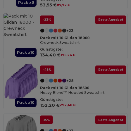
Pack x3
53,55 €
87,72 €
-23%
Beste Angebot
+23
Pack mit 10 Gildan 18000
Crewneck Sweatshirt
Günstigste:
Pack x10
134,40 €
175,26 €
-48%
Beste Angebot
+28
Pack mit 10 Gildan 18500
Heavy Blend™ Hooded Sweatshirt
Günstigste:
Pack x10
152,20 €
292,40 €
-15%
Beste Angebot
+23