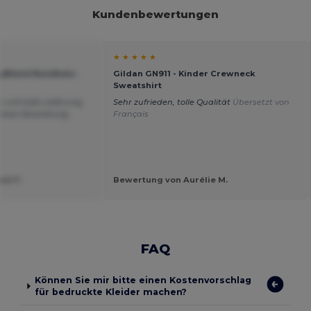
Kundenbewertungen
★ ★ ★ ★ ★
vyBlend Rundhals-
Gildan GN911 - Kinder Crewneck
Sweatshirt
r schnelle Lieferung,
Sehr zufrieden, tolle Qualität
Übersetzt von
mlose Abwicklung,
Français
el F.
Bewertung von Aurélie M.
FAQ
Können Sie mir bitte einen Kostenvorschlag
für bedruckte Kleider machen?