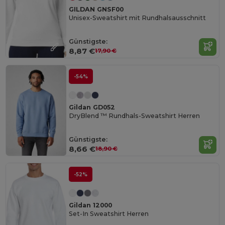
GILDAN GNSF00
Unisex-Sweatshirt mit Rundhalsausschnitt
Günstigste:
8,87 €
17,90 €
-54%
Gildan GD052
DryBlend ™ Rundhals-Sweatshirt Herren
Günstigste:
8,66 €
18,90 €
-52%
Gildan 12000
Set-In Sweatshirt Herren