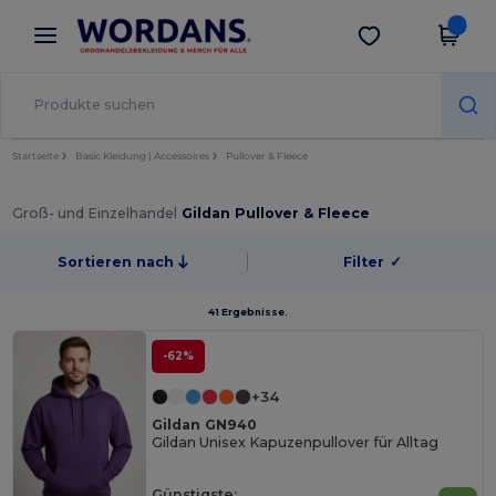
×
Wordans App
App holen
Bessere Preise in der App!
Startseite
Basic Kleidung | Accessoires
Pullover & Fleece
Groß- und Einzelhandel
Gildan Pullover & Fleece
Sortieren nach
Filter
✓
41 Ergebnisse.
-62%
+34
Gildan GN940
Gildan Unisex Kapuzenpullover für Alltag
Günstigste: