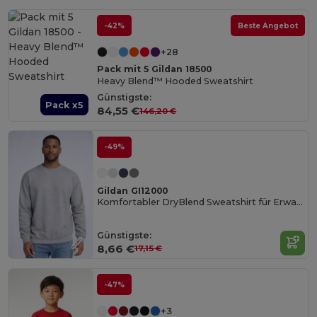
-42%
Beste Angebot
+28
Pack mit 5 Gildan 18500
Heavy Blend™ Hooded Sweatshirt
Günstigste:
Pack x5
84,55 €
146,20 €
-49%
Gildan GI12000
Komfortabler DryBlend Sweatshirt für Erwachsene
Günstigste:
8,66 €
17,15 €
-47%
+3