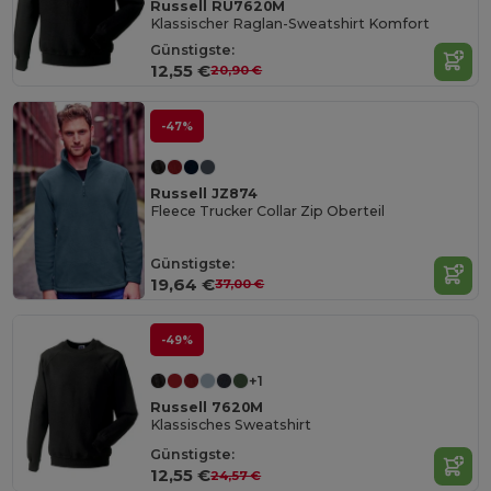
Russell RU7620M
Klassischer Raglan-Sweatshirt Komfort
Günstigste:
12,55 €
20,90 €
-47%
Russell JZ874
Fleece Trucker Collar Zip Oberteil
Günstigste:
19,64 €
37,00 €
-49%
+1
Russell 7620M
Klassisches Sweatshirt
Günstigste:
12,55 €
24,57 €