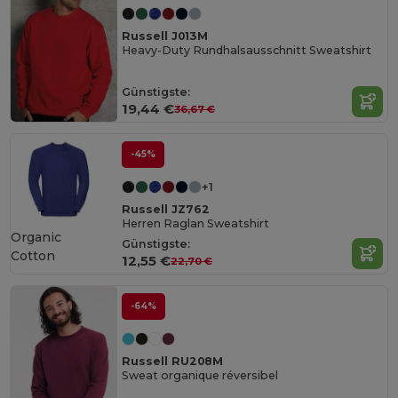
Russell J013M
Heavy-Duty Rundhalsausschnitt Sweatshirt
Günstigste:
19,44 €
36,67 €
-45%
+1
Russell JZ762
Herren Raglan Sweatshirt
Organic
Günstigste:
Cotton
12,55 €
22,70 €
-64%
Russell RU208M
Sweat organique réversibel