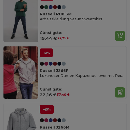
Russell RU013M
Arbeitskleidung Set-In Sweatshirt
Günstigste:
19,44 €
33,75 €
-41%
Russell J266F
Luxuriöser Damen Kapuzenpullover mit Reißverschluss
Günstigste:
22,16 €
37,40 €
-45%
Russell J266M