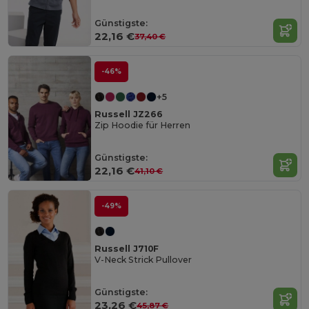
Günstigste:
22,16 €
37,40 €
-46%
+5
Russell JZ266
Zip Hoodie für Herren
Günstigste:
22,16 €
41,10 €
-49%
Russell J710F
V-Neck Strick Pullover
Günstigste:
23,26 €
45,87 €