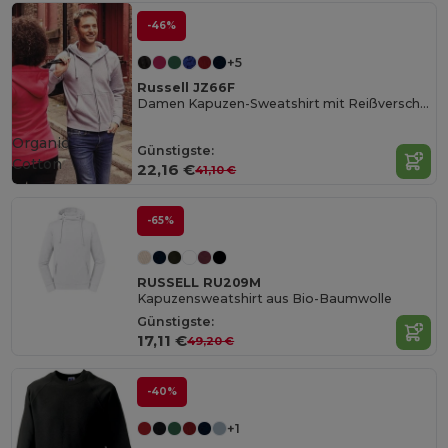
-46%
+5
Russell JZ66F
Damen Kapuzen-Sweatshirt mit Reißverschluss
Organic
Günstigste:
Cotton
22,16 €
41,10 €
-65%
RUSSELL RU209M
Kapuzensweatshirt aus Bio-Baumwolle
Günstigste:
17,11 €
49,20 €
-40%
+1