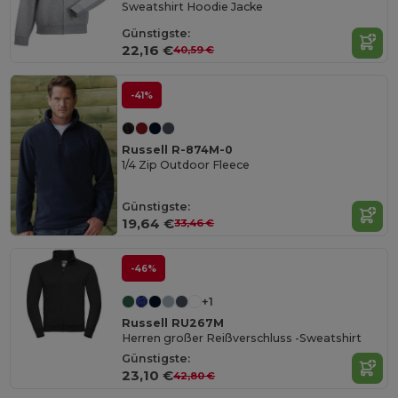
Sweatshirt Hoodie Jacke
Günstigste:
22,16 €
40,59 €
-41%
Russell R-874M-0
1/4 Zip Outdoor Fleece
Günstigste:
19,64 €
33,46 €
-46%
+1
Russell RU267M
Herren großer Reißverschluss -Sweatshirt
Günstigste:
23,10 €
42,80 €