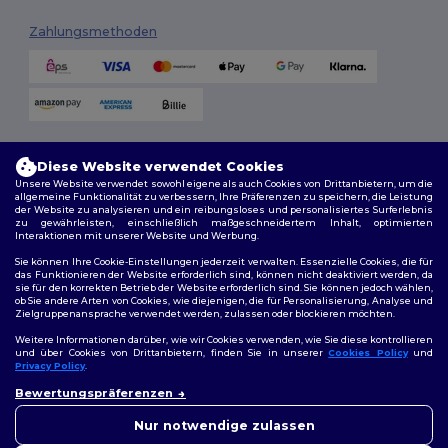
Zahlungsmethoden
Versandmethoden
Diese Website verwendet Cookies
Unsere Website verwendet sowohl eigene als auch Cookies von Drittanbietern, um die
allgemeine Funktionalität zu verbessern, Ihre Präferenzen zu speichern, die Leistung
der Website zu analysieren und ein reibungsloses und personalisiertes Surferlebnis
zu gewährleisten, einschließlich maßgeschneidertem Inhalt, optimierten
Interaktionen mit unserer Website und Werbung.
Sie können Ihre Cookie-Einstellungen jederzeit verwalten. Essenzielle Cookies, die für
das Funktionieren der Website erforderlich sind, können nicht deaktiviert werden, da
sie für den korrekten Betrieb der Website erforderlich sind. Sie können jedoch wählen,
Folge uns
ob Sie andere Arten von Cookies, wie diejenigen, die für Personalisierung, Analyse und
Zielgruppenansprache verwendet werden, zulassen oder blockieren möchten.
Weitere Informationen darüber, wie wir Cookies verwenden, wie Sie diese kontrollieren
und über Cookies von Drittanbietern, finden Sie in unserer
Cookies Policy
und
Privacy Policy
.
2026. Alle Rechte vorbehalten
👋
Hallo
Bewertungspräferenzen
Allgemeine Geschäftsbedingungen
|
Personalisierungsrichtlinien
|
Wenn Sie Fragen oder
Datenschutzbestimmungen
|
Cookie-Richtlinie
|
Site Map
Bedenken haben, können Sie
Nur notwendige zulassen
uns jederzeit kontaktieren.