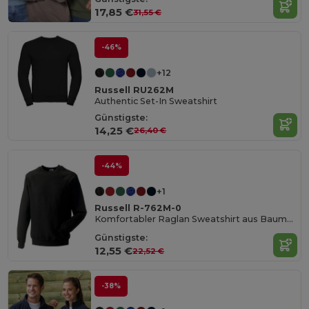
17,85 €
31,55 €
-46%
+12
Russell RU262M
Authentic Set-In Sweatshirt
Günstigste:
14,25 €
26,40 €
-44%
+1
Russell R-762M-0
Komfortabler Raglan Sweatshirt aus Baumwollmischung
Günstigste:
12,55 €
22,52 €
-38%