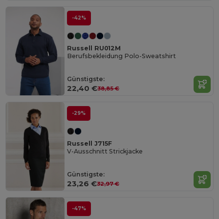
-42%
Russell RU012M
Berufsbekleidung Polo-Sweatshirt
Günstigste:
22,40 €
38,85 €
-29%
Russell J715F
V-Ausschnitt Strickjacke
Günstigste:
23,26 €
32,97 €
-47%