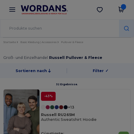
×
Wordans App
App holen
Bessere Preise in der App!
Startseite
Basic Kleidung | Accessoires
Pullover & Fleece
Groß- und Einzelhandel
Russell Pullover & Fleece
Sortieren nach
Filter
✓
32 Ergebnisse.
-43%
+13
Russell RU265M
Authentic Sweatshirt Hoodie
Günstigste: