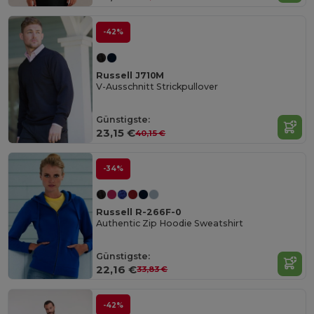
-42%
Russell J710M
V-Ausschnitt Strickpullover
Günstigste:
23,15 €
40,15 €
-34%
Russell R-266F-0
Authentic Zip Hoodie Sweatshirt
Günstigste:
22,16 €
33,83 €
-42%