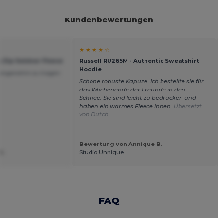
Kundenbewertungen
★ ★ ★ ★ ☆
/4 Zip Outdoor Fleece
Russell RU265M - Authentic Sweatshirt
Hoodie
 angenehm zu tragen
Schöne robuste Kapuze. Ich bestellte sie für
das Wochenende der Freunde in den
Schnee. Sie sind leicht zu bedrucken und
haben ein warmes Fleece innen.
Übersetzt
von Dutch
Bewertung von Annique B.
O.
Studio Unnique
FAQ