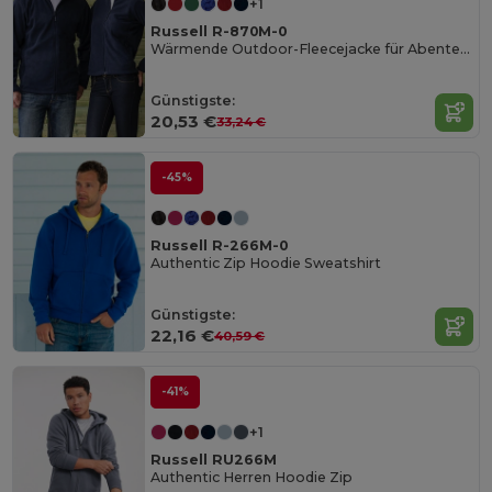
+1
Russell R-870M-0
Wärmende Outdoor-Fleecejacke für Abenteuer
Günstigste:
20,53 €
33,24 €
-45%
Russell R-266M-0
Authentic Zip Hoodie Sweatshirt
Günstigste:
22,16 €
40,59 €
-41%
+1
Russell RU266M
Authentic Herren Hoodie Zip