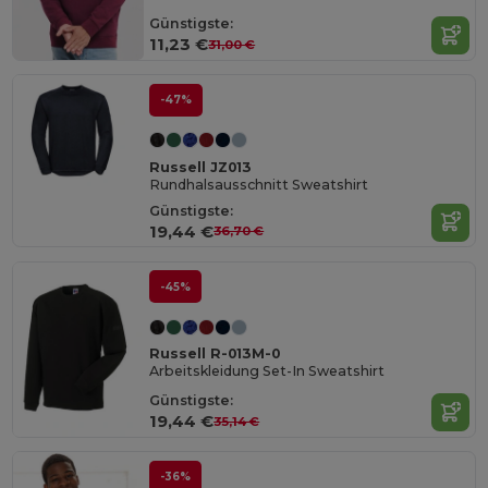
Günstigste:
11,23 €
31,00 €
-47%
Russell JZ013
Rundhalsausschnitt Sweatshirt
Günstigste:
19,44 €
36,70 €
-45%
Russell R-013M-0
Arbeitskleidung Set-In Sweatshirt
Günstigste:
19,44 €
35,14 €
-36%