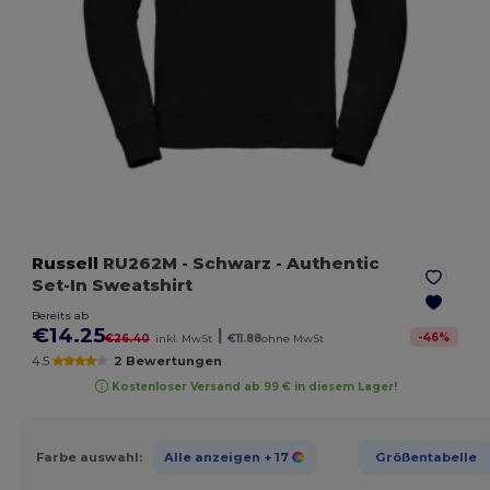
Russell
RU262M
- Schwarz
- Authentic
Set-In Sweatshirt
Bereits ab
€14.25
|
-
46
%
€26.40
inkl. MwSt
€11.88
ohne MwSt
4.5
2 Bewertungen
Kostenloser Versand ab 99 € in diesem Lager!
Farbe auswahl:
Alle anzeigen
+ 17
Größentabelle