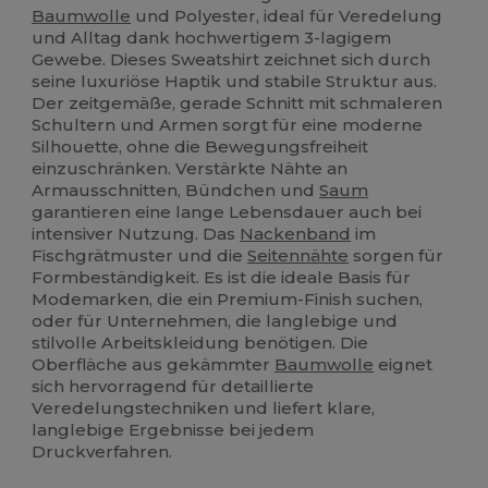
Baumwolle
und Polyester, ideal für Veredelung
und Alltag dank hochwertigem 3-lagigem
Gewebe. Dieses Sweatshirt zeichnet sich durch
seine luxuriöse Haptik und stabile Struktur aus.
Der zeitgemäße, gerade Schnitt mit schmaleren
Schultern und Armen sorgt für eine moderne
Silhouette, ohne die Bewegungsfreiheit
einzuschränken. Verstärkte Nähte an
Armausschnitten, Bündchen und
Saum
garantieren eine lange Lebensdauer auch bei
intensiver Nutzung. Das
Nackenband
im
Fischgrätmuster und die
Seitennähte
sorgen für
Formbeständigkeit. Es ist die ideale Basis für
Modemarken, die ein Premium-Finish suchen,
oder für Unternehmen, die langlebige und
stilvolle Arbeitskleidung benötigen. Die
Oberfläche aus gekämmter
Baumwolle
eignet
sich hervorragend für detaillierte
Veredelungstechniken und liefert klare,
langlebige Ergebnisse bei jedem
Druckverfahren.