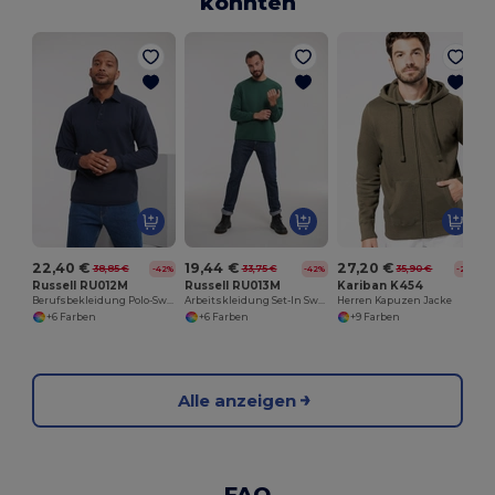
könnten
22,40 €
19,44 €
27,20 €
38,85 €
33,75 €
35,90 €
-42%
-42%
-24%
Russell RU012M
Russell RU013M
Kariban K454
Berufsbekleidung Polo-Sweatshirt
Arbeitskleidung Set-In Sweatshirt
Herren Kapuzen Jacke
+6 Farben
+6 Farben
+9 Farben
Alle anzeigen
FAQ