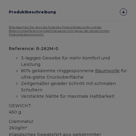
Produktbeschreibung
Bitte beachten Sie, dass die Farbe des Produktbildes aufgrund der
Bildschirmkalibrierung möglicherweise nicht genau der tatsächlichen
Produktfarbe entspricht.
Reference: R-262M-0
3-lagiges Gewebe für mehr Komfort und
Leistung
80% gekämmte ringgesponnene
Baumwolle
für
ultra-glatte Druckoberfläche
Zeitgemäßer gerader Schnitt mit schmalen
Schultern
Verstärkte Nähte für maximale Haltbarkeit
GEWICHT
450 g.
Grammatur
260g/m²
Klassisches Sweatshirt aus gekämmter