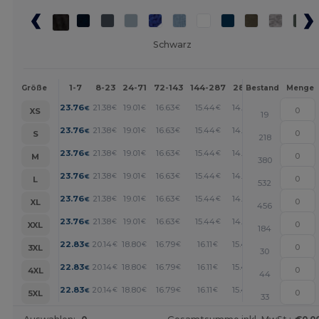
Schwarz
1-7
8-23
24-71
72-143
144-287
288 +
Mehr
Größe
Bestand
Menge
+
23.76
21.38
19.01
16.63
15.44
14.25
€
€
€
€
€
€
XS
19
+
23.76
21.38
19.01
16.63
15.44
14.25
€
€
€
€
€
€
S
218
+
23.76
21.38
19.01
16.63
15.44
14.25
€
€
€
€
€
€
M
380
+
23.76
21.38
19.01
16.63
15.44
14.25
€
€
€
€
€
€
L
532
+
23.76
21.38
19.01
16.63
15.44
14.25
€
€
€
€
€
€
XL
456
+
23.76
21.38
19.01
16.63
15.44
14.25
€
€
€
€
€
€
XXL
184
+
22.83
20.14
18.80
16.79
16.11
15.44
€
€
€
€
€
€
3XL
30
+
22.83
20.14
18.80
16.79
16.11
15.44
€
€
€
€
€
€
4XL
44
+
22.83
20.14
18.80
16.79
16.11
15.44
€
€
€
€
€
€
5XL
33