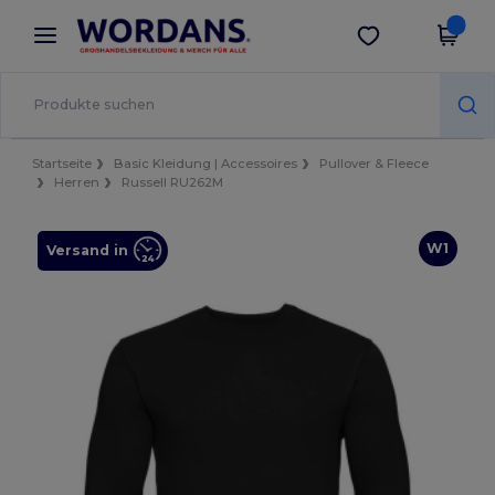
×
Wordans App
App holen
Bessere Preise in der App!
Startseite
Basic Kleidung | Accessoires
Pullover & Fleece
Herren
Russell RU262M
W1
Versand in