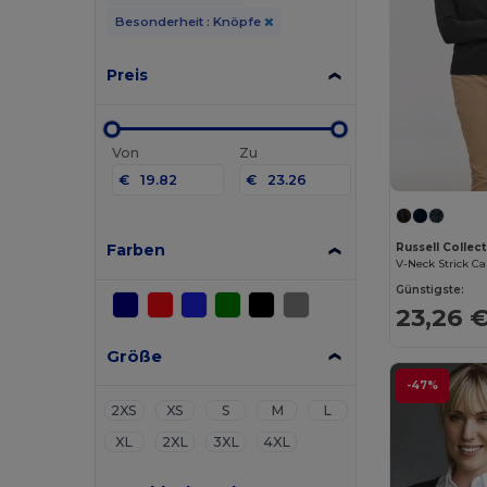
Besonderheit : Knöpfe
Preis
Von
Zu
€
€
Farben
Russell Collec
V-Neck Strick C
Günstigste:
23,26 
Größe
-47%
2XS
XS
S
M
L
XL
2XL
3XL
4XL