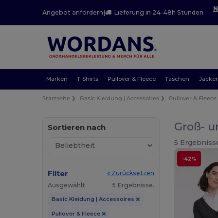
N
Angebot anfordern
|
Lieferung in 24-48h Stunden
Marken
T-Shirts
Pullover & Fleece
Taschen
Jacke
Startseite
Basic Kleidung | Accessoires
Pullover & Fleece
Groß- u
Sortieren nach
5 Ergebniss
-42%
Filter
« Zurücksetzen
Ausgewählt
5 Ergebnisse.
Basic Kleidung | Accessoires
Pullover & Fleece