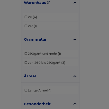
Warenhaus
W1
(4)
W2
(1)
Grammatur
290g/m² und mehr
(1)
von 260 bis 290g/m²
(3)
Ärmel
Lange Ärmel
(1)
Besonderheit