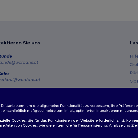
aktieren Sie uns
Las
Kunde
Hilf
kunde@wordans.at
Gro
Rüc
Sales
verkauf@wordans.at
Glo
Ver
Hotline
0800 018 026
Gut
Montag – Donnerstag: 10:00–13:00 & 14:00–17:30 Freitag: 10:00–14:00
ittanbietern, um die allgemeine Funktionalität zu verbessern, Ihre Präferenze
n, einschließlich maßgeschneidertem Inhalt, optimierten Interaktionen mit unse
Auftragsverfolgung
zielle Cookies, die für das Funktionieren der Website erforderlich sind, könne
dere Arten von Cookies, wie diejenigen, die für Personalisierung, Analyse und 