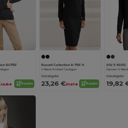
tion RU715F
Russell Collection R-715F-0
SOL'S 90012
ardigan
V-Neck Knitted Cardigan
Damen V-Neck 
Günstigste:
Günstigste:
€
23,26 €
19,82 
Kaufen
Kaufen
40,15 €
37,67 €