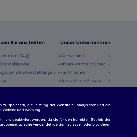
sen Sie uns helfen
Unser Unternehmen
ezentrum (FAQ)
Wer wir sind
ßhandelspreise
Unsere Partnerdrucker
kgaben & Rückerstattungen
Für Influencer
ssar
Kontaktieren Sie uns
sandmethoden
Karrierezentrum
scheincodes
n zu speichern, die Leistung der Website zu analysieren und ein
rer Website und Werbung.
n nicht deaktiviert werden, da sie für den korrekten Betrieb der
Zielgruppenansprache verwendet werden, zulassen oder blockieren