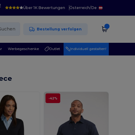
!
Über 1K Bewertungen
Österreich
/
De
Suchen
Bestellung verfolgen
r
Werbegeschenke
Outlet
Individuell gestalten!
eece
-42%