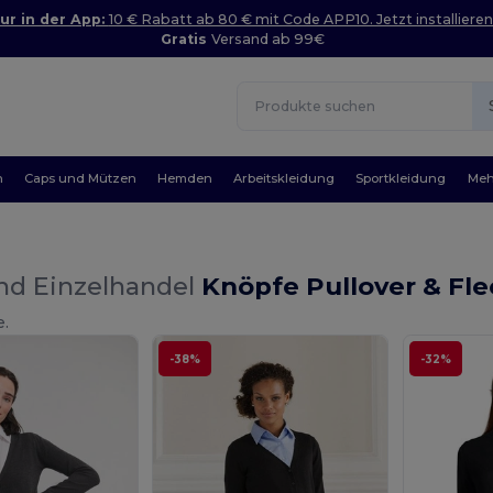
ur in der App:
10 € Rabatt ab 80 € mit Code APP10. Jetzt installieren
Gratis
Versand ab 99€
n
Caps und Mützen
Hemden
Arbeitskleidung
Sportkleidung
Meh
nd Einzelhandel
Knöpfe Pullover & Fl
e.
-38%
-32%