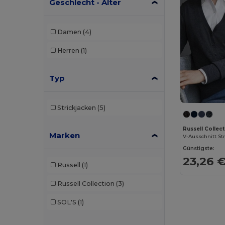
Geschlecht - Alter
Damen
(4)
Herren
(1)
Typ
Strickjacken
(5)
Russell Collect
Marken
V-Ausschnitt St
Günstigste:
23,26 
Russell
(1)
Russell Collection
(3)
SOL'S
(1)