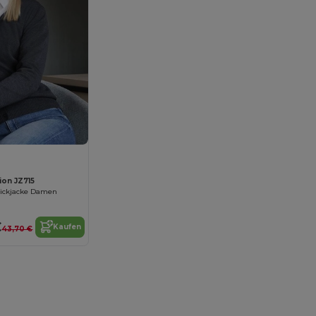
ion JZ715
rickjacke Damen
€
Kaufen
43,70 €