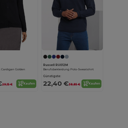
Russell RU012M
Cardigan Golden
Berufsbekleidung Polo-Sweatshirt
Günstigste:
€
22,40 €
Kaufen
Kaufen
29,15 €
38,85 €