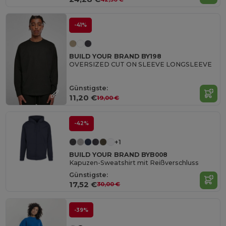
-41%
BUILD YOUR BRAND BY198
OVERSIZED CUT ON SLEEVE LONGSLEEVE
Günstigste:
11,20 €
19,00 €
-42%
+1
BUILD YOUR BRAND BYB008
Kapuzen-Sweatshirt mit Reißverschluss
Günstigste:
17,52 €
30,00 €
-39%