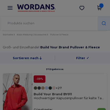
×
Wordans App
App holen
Bessere Preise in der App!
Startseite
Basic Kleidung | Accessoires
Pullover & Fleece
Groß- und Einzelhandel
Build Your Brand Pullover & Fleece
Sortieren nach
Filter
✓
37 Ergebnisse.
-39%
+27
Build Your Brand BY011
Hochwertiger Kapuzenpullover für kalte Tage
Günstigste: