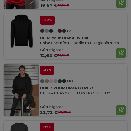
18,87 €
31,10 €
-40%
+2
Build Your Brand BYB001
Unisex Komfort Hoodie mit Raglanärmeln
Günstigste:
12,63 €
21,10 €
-42%
+10
BUILD YOUR BRAND BY162
ULTRA HEAVY COTTON BOX HOODY
Günstigste:
33,73 €
57,90 €
-39%