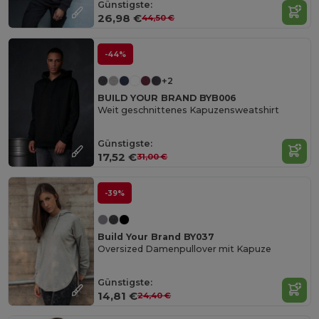
Günstigste:
26,98 €
44,50 €
-44%
+2
BUILD YOUR BRAND BYB006
Weit geschnittenes Kapuzensweatshirt
Günstigste:
17,52 €
31,00 €
-39%
Build Your Brand BY037
Oversized Damenpullover mit Kapuze
Günstigste:
14,81 €
24,40 €