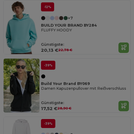
-12%
+7
BUILD YOUR BRAND BY284
FLUFFY HOODY
Günstigste:
20,13 €
22,78 €
-39%
Build Your Brand BY069
Damen Kapuzenpullover mit Reißverschluss
Günstigste:
17,52 €
28,90 €
-39%