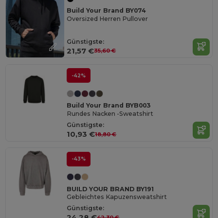
Build Your Brand BY074
Oversized Herren Pullover
Günstigste:
21,57 €
35,60 €
-42%
Build Your Brand BYB003
Rundes Nacken -Sweatshirt
Günstigste:
10,93 €
18,80 €
-43%
BUILD YOUR BRAND BY191
Gebleichtes Kapuzensweatshirt
Günstigste:
24,28 €
42,30 €