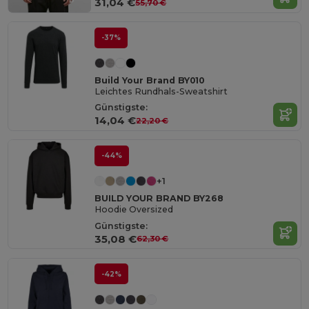
31,04 €
55,70 €
-37%
Build Your Brand BY010
Leichtes Rundhals-Sweatshirt
Günstigste:
14,04 €
22,20 €
-44%
+1
BUILD YOUR BRAND BY268
Hoodie Oversized
Günstigste:
35,08 €
62,30 €
-42%