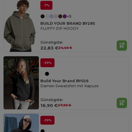
-7%
+5
BUILD YOUR BRAND BY285
FLUFFY ZIP HOODY
Günstigste:
22,83 €
24,46 €
-39%
Build Your Brand BY026
Damen Sweatshirt mit Kapuze
Günstigste:
16,90 €
27,90 €
-39%