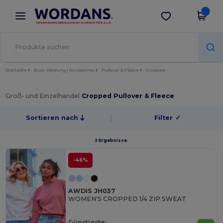
×
Wordans App
App holen
Bessere Preise in der App!
Startseite
Basic Kleidung | Accessoires
Pullover & Fleece
Cropped
Groß- und Einzelhandel
Cropped Pullover & Fleece
Sortieren nach
Filter
✓
3 Ergebnisse.
-46%
AWDIS JH037
WOMEN'S CROPPED 1/4 ZIP SWEAT
Günstigste: