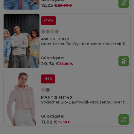
12,25 €
22,80 €
-44%
AWDIS JH022
Gemütlicher Tie-Dye Kapuzenpullover mit Reißverschluss
Organic
Günstigste:
Cotton
20,74 €
36,80 €
-69%
MANTIS MT140
Stylischer Bio-Baumwoll-Kapuzenpullover für Damen
Günstigste:
11,02 €
35,30 €