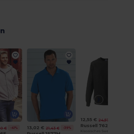
en
12,55 €
-49%
24,57 €
Russell 7620M
13,02 €
-41%
-39%
40 €
21,43 €
Klassisches Sweatshirt
66F
Russell J577M