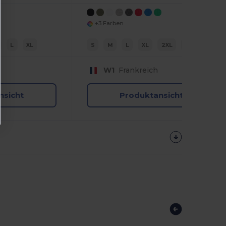
+3 Farben
L
XL
S
M
L
XL
2XL
3XL
W1
Frankreich
nsicht
Produktansicht