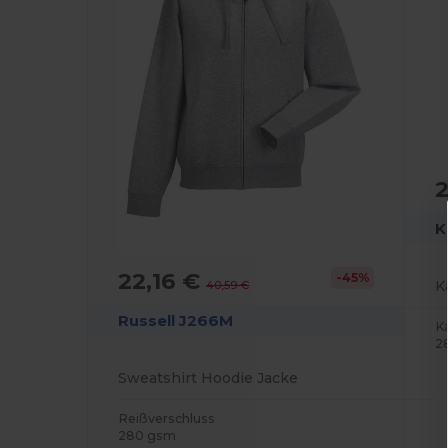
K
22,16 €
-45%
40,59 €
Russell J266M
K
2
Sweatshirt Hoodie Jacke
Reißverschluss
280 gsm