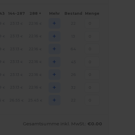
143
144-287
288 +
Mehr
Bestand
Menge
+
9
23.13
22.16
22
€
€
€
+
9
23.13
22.16
13
€
€
€
+
9
23.13
22.16
64
€
€
€
+
9
23.13
22.16
45
€
€
€
+
9
23.13
22.16
26
€
€
€
+
9
23.13
22.16
32
€
€
€
+
6
26.55
25.45
22
€
€
€
Gesamtsumme inkl. MwSt.:
€0.00