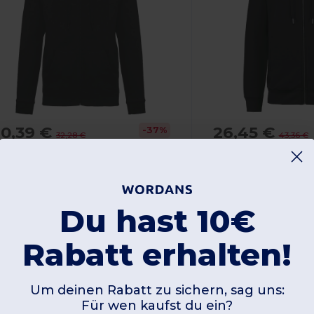
20,39 €
26,45 €
-37%
32,28 €
43,36 €
ariban K479
Kariban K4008
Kapuzensweatshirt mit Reißverschluss
Du hast 10€
apuze
Reißverschluss
80 gsm
Rabatt erhalten!
Um deinen Rabatt zu sichern, sag uns:
Für wen kaufst du ein?