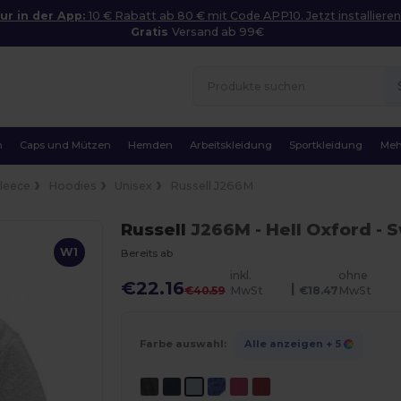
ur in der App:
10 € Rabatt ab 80 € mit Code APP10. Jetzt installieren
Gratis
Versand ab 99€
n
Caps und Mützen
Hemden
Arbeitskleidung
Sportkleidung
Meh
Fleece
Hoodies
Unisex
Russell J266M
Russell
J266M
- Hell Oxford
- S
W1
Bereits ab
inkl.
ohne
€22.16
|
€40.59
MwSt
€18.47
MwSt
Farbe auswahl:
Alle anzeigen
+ 5