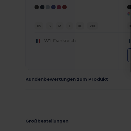
XS
S
M
L
XL
2XL
W1
Frankreich
Kundenbewertungen zum Produkt
Großbestellungen