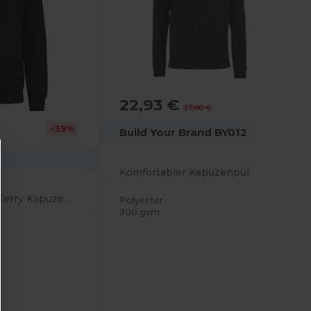
22,93 €
-39%
37,80 €
-39%
Build Your Brand BY012
Komfortabler Kapuzenpullover mit Reißverschluss
Unisex Bio-French Terry Kapuzenjacke mit Reißverschluss
Polyester
300 gsm