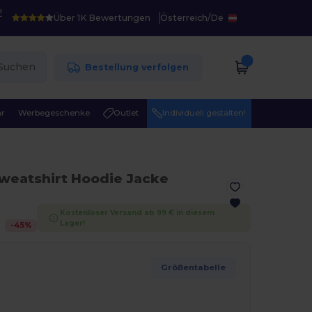
!
Über 1K Bewertungen
Österreich
/
De
Suchen
Bestellung verfolgen
r
Werbegeschenke
Outlet
Individuell gestalten!
weatshirt Hoodie Jacke
Kostenloser Versand ab 99 € in diesem
Lager!
-
45
%
Größentabelle