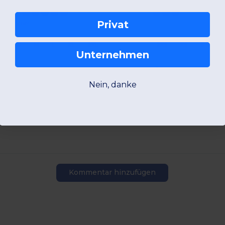
Privat
+13 Farben
XS
S
M
L
XL
2XL
2XS
XS
S
M
Unternehmen
W5
Frankreich
W5
Frankreich
Nein, danke
Produktansicht
Produkta
Kommentar hinzufügen