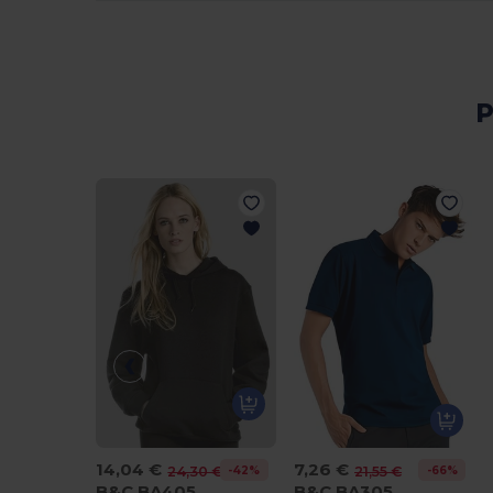
P
14,04 €
7,26 €
-42%
-66%
24,30 €
21,55 €
B&C BA405
B&C BA305