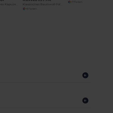
+7 Farben
Luxuriöser Damen Kapuzenpullover mit Reißverschluss
Klassisches Baumwoll Poloshirt
+8 Farben