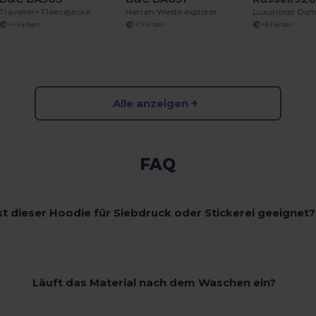
Traveller+ Fleecejacke
Herren Weste explorer
+4 Farben
+1 Farben
+6 Farben
Alle anzeigen
FAQ
st dieser Hoodie für Siebdruck oder Stickerei geeignet?
Läuft das Material nach dem Waschen ein?