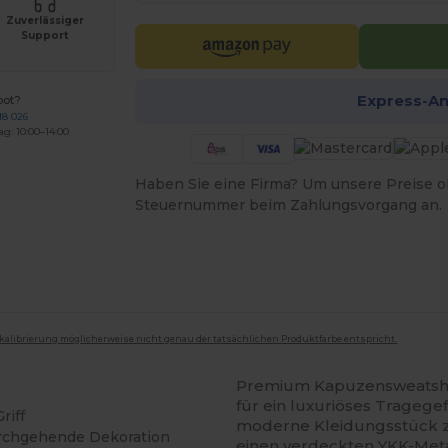
Zuverlässiger
Support
Express-A
bot?
18 026
ag: 10:00–14:00
Haben Sie eine Firma? Um unsere Preise o
Steuernummer beim Zahlungsvorgang an.
mkalibrierung möglicherweise nicht genau der tatsächlichen Produktfarbe entspricht.
Premium Kapuzensweatshirt
für ein luxuriöses Tragege
riff
moderne Kleidungsstück zei
urchgehende Dekoration
einen verdeckten YKK-Metal