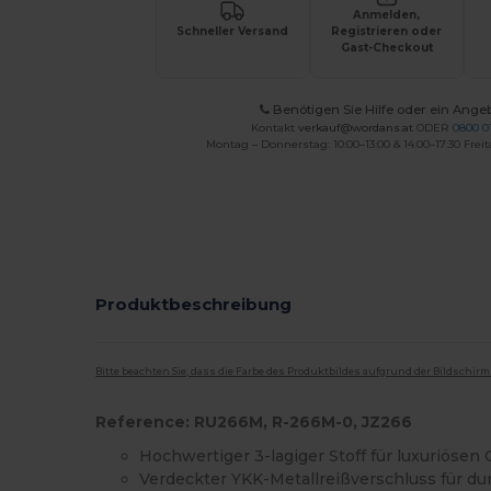
Anmelden,
Schneller Versand
Registrieren oder
Gast-Checkout
Benötigen Sie Hilfe oder ein Ange
Kontakt
verkauf@wordans.at
ODER
0800 0
Montag – Donnerstag: 10:00–13:00 & 14:00–17:30 Freit
Produktbeschreibung
Bitte beachten Sie, dass die Farbe des Produktbildes aufgrund der Bildschir
Reference: RU266M, R-266M-0, JZ266
Hochwertiger 3-lagiger Stoff für luxuriösen G
Verdeckter YKK-Metallreißverschluss für d