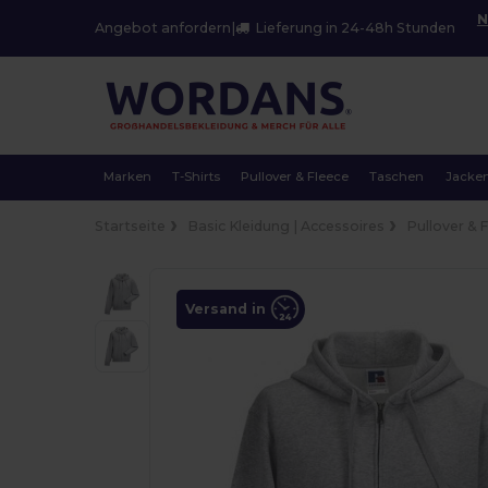
N
Angebot anfordern
|
Lieferung in 24-48h Stunden
Marken
T-Shirts
Pullover & Fleece
Taschen
Jacke
Startseite
Basic Kleidung | Accessoires
Pullover & 
Versand in