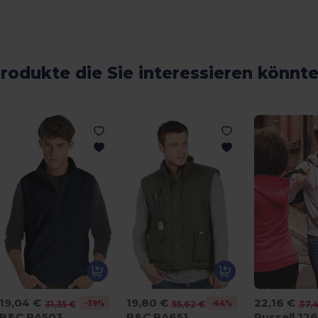
rodukte die Sie interessieren könnt
19,04 €
19,80 €
22,16 €
-39%
-64%
31,35 €
55,62 €
37,
B&C BA503
B&C BA651
Russell J2