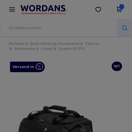
×
Wordans App
App holen
Bessere Preise in der App!
Startseite
Basic Kleidung | Accessoires
Taschen
Reisetasche
Unisex
Quadra QD970
W1
Versand in