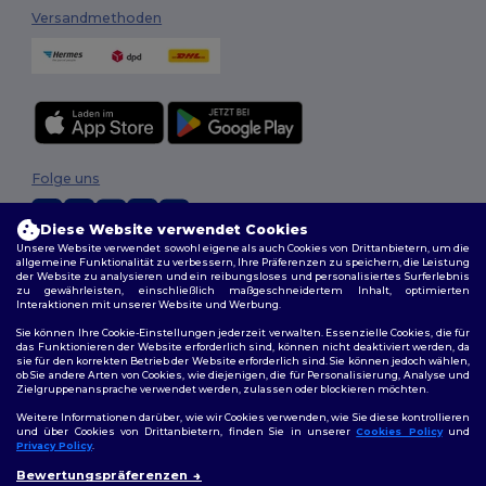
Versandmethoden
Folge uns
Diese Website verwendet Cookies
Unsere Website verwendet sowohl eigene als auch Cookies von Drittanbietern, um die
2026. Alle Rechte vorbehalten
allgemeine Funktionalität zu verbessern, Ihre Präferenzen zu speichern, die Leistung
der Website zu analysieren und ein reibungsloses und personalisiertes Surferlebnis
Allgemeine Geschäftsbedingungen
|
Personalisierungsrichtlinien
|
zu gewährleisten, einschließlich maßgeschneidertem Inhalt, optimierten
Datenschutzbestimmungen
|
Cookie-Richtlinie
|
Site Map
Interaktionen mit unserer Website und Werbung.
Sie können Ihre Cookie-Einstellungen jederzeit verwalten. Essenzielle Cookies, die für
das Funktionieren der Website erforderlich sind, können nicht deaktiviert werden, da
sie für den korrekten Betrieb der Website erforderlich sind. Sie können jedoch wählen,
ob Sie andere Arten von Cookies, wie diejenigen, die für Personalisierung, Analyse und
Zielgruppenansprache verwendet werden, zulassen oder blockieren möchten.
Weitere Informationen darüber, wie wir Cookies verwenden, wie Sie diese kontrollieren
und über Cookies von Drittanbietern, finden Sie in unserer
Cookies Policy
und
Privacy Policy
.
👋
Hallo
Bewertungspräferenzen
Wenn Sie Fragen oder