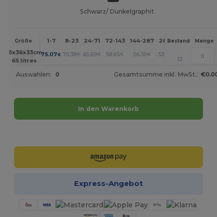
Schwarz/ Dunkelgraphit
1-7
8-23
24-71
72-143
144-287
288 +
Mehr
Größe
Bestand
Menge
+
65x36x33cm.
75.07
70.38
65.69
58.65
56.30
53.96
€
€
€
€
€
€
12
65 litres
Auswahlen:
0
Gesamtsumme inkl. MwSt.:
€0.0
In den Warenkorb
Jetzt konfigurieren!
Express-Angebot