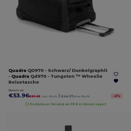
Quadra
QD970
- Schwarz/ Dunkelgraphit
-
Quadra
Qd970 - Tungsten ™ Wheelie
Reisetasche
Bereits ab
€53.96
|
-
41
%
€90.95
inkl. MwSt
€44.97
ohne MwSt
Kostenloser Versand ab 99 € in diesem Lager!