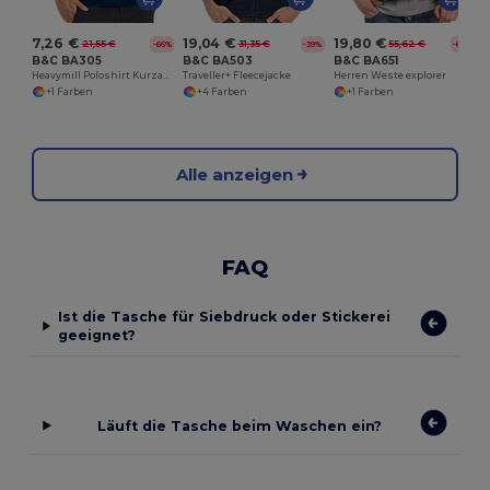
7,26 €
19,04 €
19,80 €
21,55 €
31,35 €
55,62 €
-66%
-39%
-64%
B&C BA305
B&C BA503
B&C BA651
Heavymill Poloshirt Kurzarm
Traveller+ Fleecejacke
Herren Weste explorer
+1 Farben
+4 Farben
+1 Farben
Alle anzeigen
FAQ
Ist die Tasche für Siebdruck oder Stickerei
geeignet?
Läuft die Tasche beim Waschen ein?