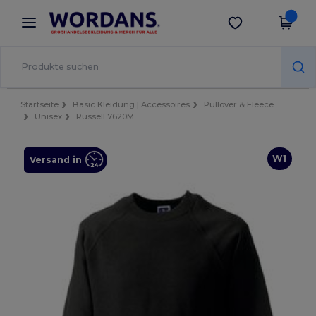
×
Wordans App
App holen
Bessere Preise in der App!
Startseite
Basic Kleidung | Accessoires
Pullover & Fleece
Unisex
Russell 7620M
W1
Versand in