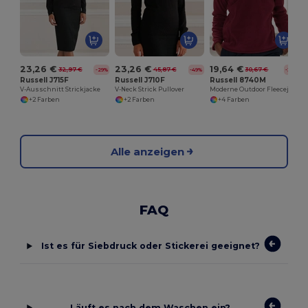
23,26 €
23,26 €
19,64 €
32,97 €
45,87 €
30,67 €
-29%
-49%
-36%
Russell J715F
Russell J710F
Russell 8740M
V-Ausschnitt Strickjacke
V-Neck Strick Pullover
Moderne Outdoor Fleecejacke mit 1/4 Reißverschluss
+2 Farben
+2 Farben
+4 Farben
Alle anzeigen
FAQ
Ist es für Siebdruck oder Stickerei geeignet?
Läuft es nach dem Waschen ein?