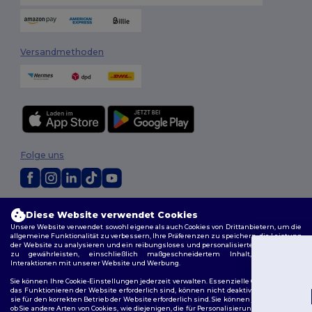
Versandmethoden
Folge uns
2026. Alle Rechte vorbehalten
Diese Website verwendet Cookies
Allgemeine Geschäftsbedingungen
|
Personalisierungsrichtlinien
|
Unsere Website verwendet sowohl eigene als auch Cookies von Drittanbietern, um die
Datenschutzbestimmungen
|
Cookie-Richtlinie
|
Site Map
allgemeine Funktionalität zu verbessern, Ihre Präferenzen zu speichern, die Leistung
der Website zu analysieren und ein reibungsloses und personalisiertes Surferlebnis
zu gewährleisten, einschließlich maßgeschneidertem Inhalt, optimierten
Interaktionen mit unserer Website und Werbung.
Du hast 10€
Sie können Ihre Cookie-Einstellungen jederzeit verwalten. Essenzielle Cookies, die für
Rabatt erhalten!
das Funktionieren der Website erforderlich sind, können nicht deaktiviert werden, da
sie für den korrekten Betrieb der Website erforderlich sind. Sie können jedoch wählen,
ob Sie andere Arten von Cookies, wie diejenigen, die für Personalisierung, Analyse und