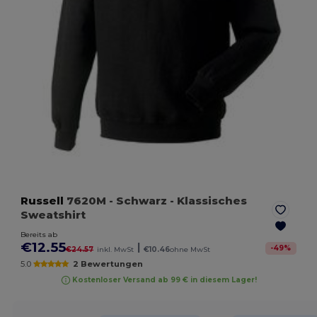
Russell
7620M
- Schwarz
- Klassisches
Sweatshirt
Bereits ab
€12.55
|
-
49
%
€24.57
inkl. MwSt
€10.46
ohne MwSt
5.0
2 Bewertungen
Kostenloser Versand ab 99 € in diesem Lager!