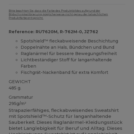
Bitte beachten Sie, dass die Farbe des Produktbildes aufgrund der
Bildschirmkalibrierung möglicherweise nicht genau der tatsächlichen
Produktfarbe entspricht.
Reference: RU7620M, R-762M-0, JZ762
Spotshield™ fleckabweisende Beschichtung
Doppelnähte an Hals, Bündchen und Bund
Raglanärmel für bessere Bewegungsfreiheit
Lichtbeständiger Stoff für langanhaltende
Farben
Fischgrät-Nackenband für extra Komfort
GEWICHT
485 g.
Grammatur
295g/m²
Strapazierfähiges, fleckabweisendes Sweatshirt
mit Spotshield™-Schutz für langanhaltende
Sauberkeit. Dieses Raglanärmel-Kleidungsstück
bietet Langlebigkeit für Beruf und Alltag. Dieses