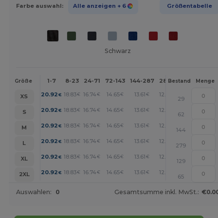
Farbe auswahl:
Alle anzeigen
+ 6
Größentabelle
Schwarz
1-7
8-23
24-71
72-143
144-287
288 +
Mehr
Größe
Bestand
Menge
+
20.92
18.83
16.74
14.65
13.61
12.55
€
€
€
€
€
€
XS
29
+
20.92
18.83
16.74
14.65
13.61
12.55
€
€
€
€
€
€
S
62
+
20.92
18.83
16.74
14.65
13.61
12.55
€
€
€
€
€
€
M
144
+
20.92
18.83
16.74
14.65
13.61
12.55
€
€
€
€
€
€
L
279
+
20.92
18.83
16.74
14.65
13.61
12.55
€
€
€
€
€
€
XL
129
+
20.92
18.83
16.74
14.65
13.61
12.55
€
€
€
€
€
€
2XL
65
Auswahlen:
0
Gesamtsumme inkl. MwSt.:
€0.0