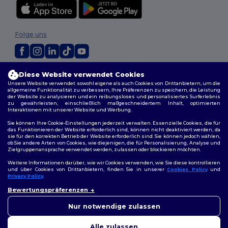
Folge uns
2026. Alle Rechte vorbehalten
Diese Website verwendet Cookies
Allgemeine Geschäftsbedingungen
|
Personalisierungsrichtlinien
|
Unsere Website verwendet sowohl eigene als auch Cookies von Drittanbietern, um die
allgemeine Funktionalität zu verbessern, Ihre Präferenzen zu speichern, die Leistung
Datenschutzbestimmungen
|
Cookie-Richtlinie
|
Site Map
der Website zu analysieren und ein reibungsloses und personalisiertes Surferlebnis
zu gewährleisten, einschließlich maßgeschneidertem Inhalt, optimierten
Interaktionen mit unserer Website und Werbung.
Sie können Ihre Cookie-Einstellungen jederzeit verwalten. Essenzielle Cookies, die für
das Funktionieren der Website erforderlich sind, können nicht deaktiviert werden, da
sie für den korrekten Betrieb der Website erforderlich sind. Sie können jedoch wählen,
ob Sie andere Arten von Cookies, wie diejenigen, die für Personalisierung, Analyse und
Zielgruppenansprache verwendet werden, zulassen oder blockieren möchten.
Weitere Informationen darüber, wie wir Cookies verwenden, wie Sie diese kontrollieren
und über Cookies von Drittanbietern, finden Sie in unserer
Cookies Policy
und
Privacy Policy
.
👋
Hallo
Bewertungspräferenzen
Wenn Sie Fragen oder
Bedenken haben, können Sie
Nur notwendige zulassen
uns jederzeit kontaktieren.
Unser Chatbot ist hier, um
Alle zulassen
Ihnen zu helfen.