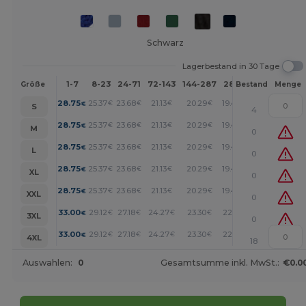
Schwarz
Lagerbestand in 30 Tage
1-7
8-23
24-71
72-143
144-287
288 +
Mehr
Größe
Bestand
Menge
+
28.75
25.37
23.68
21.13
20.29
19.44
€
€
€
€
€
€
S
4
+
28.75
25.37
23.68
21.13
20.29
19.44
€
€
€
€
€
€
M
0
+
28.75
25.37
23.68
21.13
20.29
19.44
€
€
€
€
€
€
L
0
+
28.75
25.37
23.68
21.13
20.29
19.44
€
€
€
€
€
€
XL
0
+
28.75
25.37
23.68
21.13
20.29
19.44
€
€
€
€
€
€
XXL
0
+
33.00
29.12
27.18
24.27
23.30
22.33
€
€
€
€
€
€
3XL
0
+
33.00
29.12
27.18
24.27
23.30
22.33
€
€
€
€
€
€
4XL
18
Auswahlen:
0
Gesamtsumme inkl. MwSt.:
€0.0