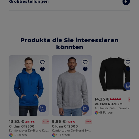
Großbestellungen
Produkte die Sie interessieren
könnten
14,25 €
26,40 €
-46%
Russell RU262M
Authentic Set-In Sweatshirt
+18 Farben
13,32 €
8,66 €
25,13 €
17,15 €
-47%
-49%
Gildan GI12500
Gildan GI12000
Komfortabler DryBlend Kapuzenpullover für Erwachsene
Komfortabler DryBlend Sweatshirt für Erwachsene
+5 Farben
+4 Farben