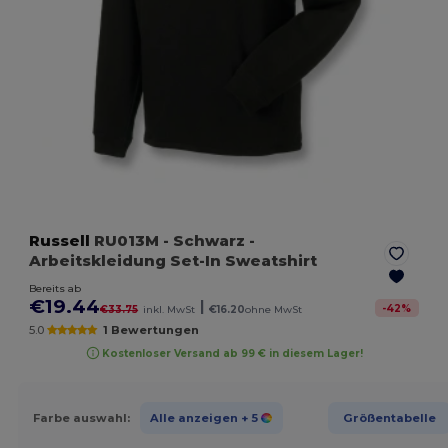
Russell
RU013M
- Schwarz
-
Arbeitskleidung Set-In Sweatshirt
Bereits ab
€19.44
|
-
42
%
€33.75
inkl. MwSt
€16.20
ohne MwSt
5.0
1 Bewertungen
Kostenloser Versand ab 99 € in diesem Lager!
Farbe auswahl:
Alle anzeigen
+ 5
Größentabelle