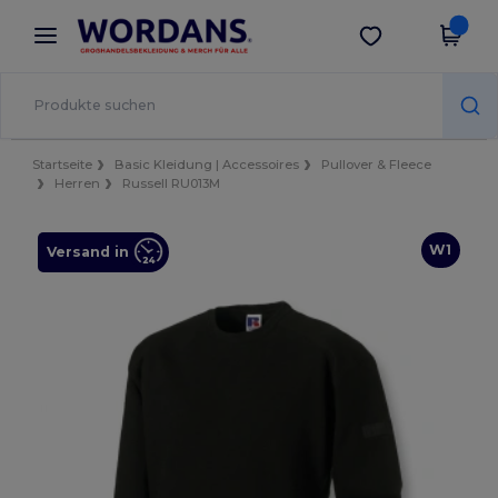
×
Wordans App
App holen
Bessere Preise in der App!
Startseite
Basic Kleidung | Accessoires
Pullover & Fleece
Herren
Russell RU013M
W1
Versand in