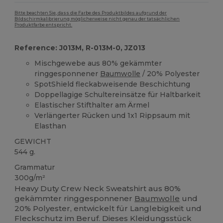
Bitte beachten Sie, dass die Farbe des Produktbildes aufgrund der
Bildschirmkalibrierung möglicherweise nicht genau der tatsächlichen
Produktfarbe entspricht.
Reference: J013M, R-013M-0, JZ013
Mischgewebe aus 80% gekämmter
ringgesponnener
Baumwolle
/ 20% Polyester
SpotShield fleckabweisende Beschichtung
Doppellagige Schultereinsätze für Haltbarkeit
Elastischer Stifthalter am Ärmel
Verlängerter Rücken und 1x1 Rippsaum mit
Elasthan
GEWICHT
544 g.
Grammatur
300g/m²
Heavy Duty Crew Neck Sweatshirt aus 80%
gekämmter ringgesponnener
Baumwolle
und
20% Polyester, entwickelt für Langlebigkeit und
Fleckschutz im Beruf. Dieses Kleidungsstück