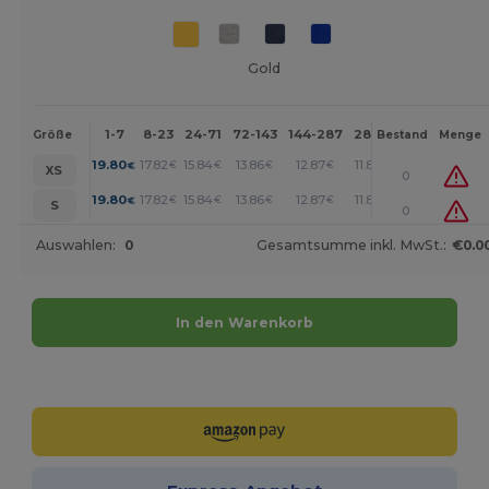
Gold
1-7
8-23
24-71
72-143
144-287
288 +
Mehr
Größe
Bestand
Menge
+
19.80
17.82
15.84
13.86
12.87
11.88
€
€
€
€
€
€
XS
0
+
19.80
17.82
15.84
13.86
12.87
11.88
€
€
€
€
€
€
S
0
Auswahlen:
0
Gesamtsumme inkl. MwSt.:
€0.0
In den Warenkorb
Jetzt konfigurieren!