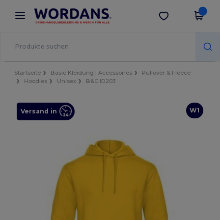
×
Wordans App
App holen
Bessere Preise in der App!
Startseite
Basic Kleidung | Accessoires
Pullover & Fleece
Hoodies
Unisex
B&C ID203
W1
Versand in