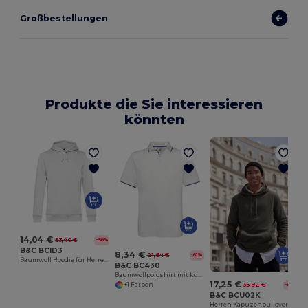
Großbestellungen
Produkte die Sie interessieren
könnten
14,04 €
33,40 €
-58%
B&C BCID3
8,34 €
21,64 €
-61%
Baumwoll Hoodie für Herren und Damen
B&C BC430
Baumwollpoloshirt mit kontrastierenden Kragen und Ärmeln
17,25 €
35,92 €
-52%
+1 Farben
B&C BCU02K
Herren Kapuzenpullover