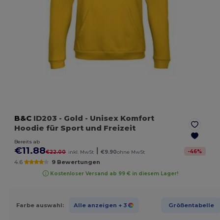
B&C
ID203
- Gold
- Unisex Komfort
Hoodie für Sport und Freizeit
Bereits ab
€11.88
|
-
46
%
€22.00
inkl. MwSt
€9.90
ohne MwSt
4.6
9 Bewertungen
Kostenloser Versand ab 99 € in diesem Lager!
Farbe auswahl:
Alle anzeigen
+ 3
Größentabelle