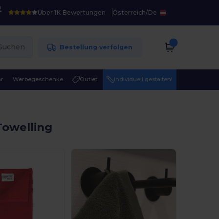
!
Über 1K Bewertungen
Österreich
/
De
Suchen
Bestellung verfolgen
r
Werbegeschenke
Outlet
Individuell gestalten!
owelling