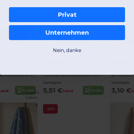
Privat
Unternehmen
Nein, danke
+2
+9
ELLING OTO50
THE ONE TOWELLING OTD50
THE ONE TO
Luxuriöses Bio-Baumwollhandtuch mit hoher Saugfähigkeit
Luxuriöses Baumwollhandtuch mit hoher Saugfähigkeit
Bio -Handtuch 
Günstigste:
Günstigste:
5,51 €
3,10 €
Kaufen
Kaufen
0,30 €
7,30 €
3
Organic
Cotton
-43%