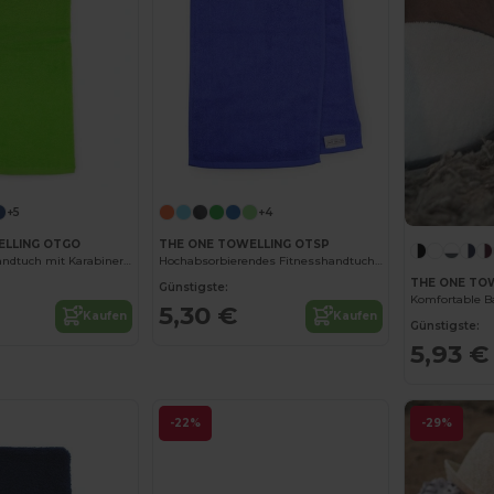
+5
+4
ELLING OTGO
THE ONE TOWELLING OTSP
Premium Golfhandtuch mit Karabinerhaken
Hochabsorbierendes Fitnesshandtuch mit Karabiner
THE ONE TOW
Günstigste:
5,30 €
Kaufen
Kaufen
Günstigste:
5,93 €
-22%
-29%