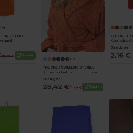
+5
ELLING OTCBA
THE ONE TO
demantel
Klassisches G
Günstigste:
€
2,16 €
Kaufen
32,60 €
+10
THE ONE TOWELLING OTCHBA
Klassischer Bademantel mit Kapuze
Günstigste:
28,42 €
Kaufen
41,40 €