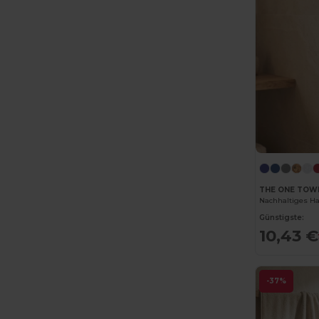
Estex
(16)
Et si on l'appelait Francis
(3)
EXCD by Promodoro
(5)
Finden & Hales
(18)
Flexfit
(159)
Front row
(25)
Fruit of the Loom
(175)
THE ONE TOW
Fruit of the Loom Vintage
(4)
Günstigste:
GiftRetail
(2553)
10,43 €
Gildan
(112)
-37%
Graid™
(2)
Henbury
(61)