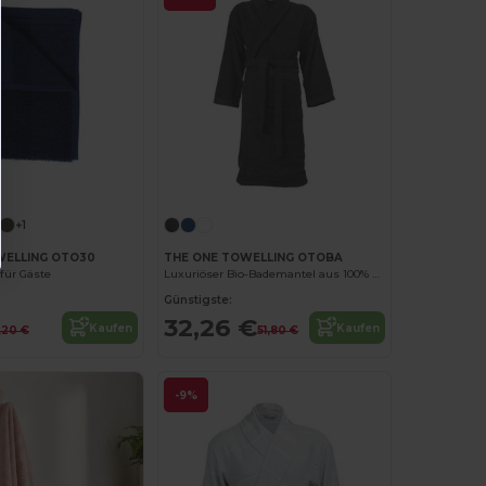
+1
WELLING OTO30
THE ONE TOWELLING OTOBA
für Gäste
Luxuriöser Bio-Bademantel aus 100% Baumwolle
Günstigste:
32,26 €
Kaufen
Kaufen
,20 €
51,80 €
-9%