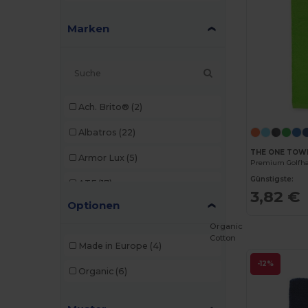
Marken
Ach. Brito®
(2)
Albatros
(22)
THE ONE TOW
Armor Lux
(5)
Günstigste:
ATF
(17)
3,82 €
Optionen
Atlantis
(102)
Organic
Atlantis Headwear
(75)
Cotton
Made in Europe
(4)
AWDis
(40)
-12%
Organic
(6)
AWDis Just Hoods
(24)