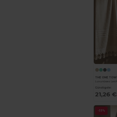
Herock
(76)
Herschel
(9)
iDeal Basic Brand
(37)
InfiniteBook
(7)
Jack&Jones
(6)
JHK
(82)
JournalBooks
(6)
JSP
(22)
THE ONE TOW
Just Cool
(45)
Günstigste:
21,26 €
Just T's
(8)
K-up
(180)
-33%
Kariban
(402)