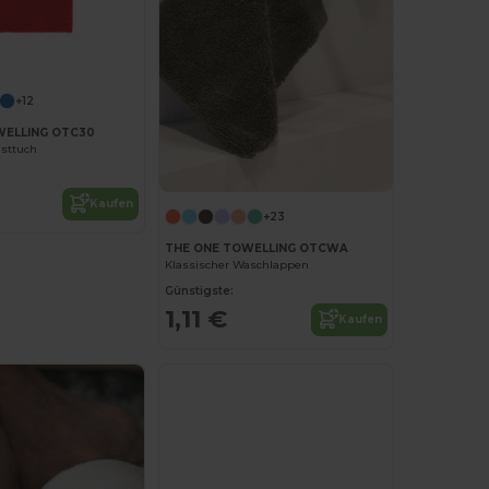
+12
WELLING OTC30
asttuch
Kaufen
+23
THE ONE TOWELLING OTCWA
Klassischer Waschlappen
Günstigste:
1,11 €
Kaufen