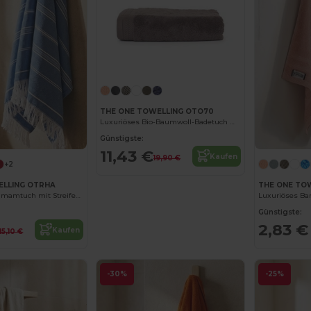
THE ONE TOWELLING OTO70
Luxuriöses Bio-Baumwoll-Badetuch mit hoher Saugfähigkeit
Günstigste:
11,43 €
Kaufen
19,90 €
+2
ELLING OTRHA
THE ONE TO
Nachhaltiges Hamamtuch mit Streifenmuster
Günstigste:
2,83 €
Kaufen
15,10 €
-30%
-25%