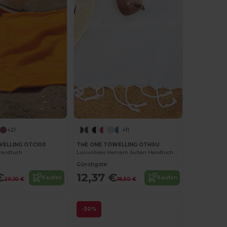
+21
+11
WELLING OTC100
THE ONE TOWELLING OTHSU
trandtuch
Luxuriöses Hamam Sultan Handtuch mit Streifen
Günstigste:
€
12,37 €
Kaufen
Kaufen
20,10 €
18,50 €
-30%