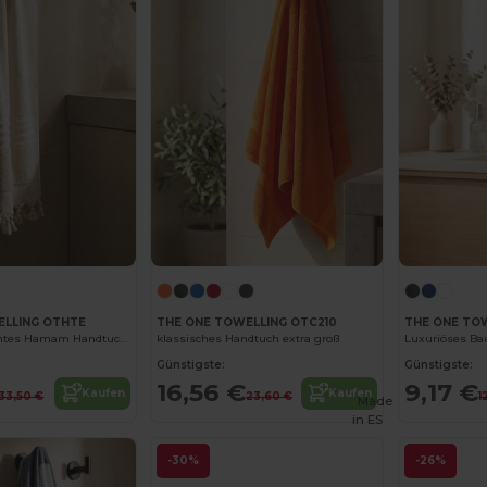
ELLING OTHTE
THE ONE TOWELLING OTC210
THE ONE TO
Luxuriöses Leichtes Hamam Handtuch mit Fransen
klassisches Handtuch extra groß
Günstigste:
Günstigste:
16,56 €
9,17 €
Kaufen
Kaufen
33,50 €
23,60 €
1
Made
in
ES
-30%
-26%