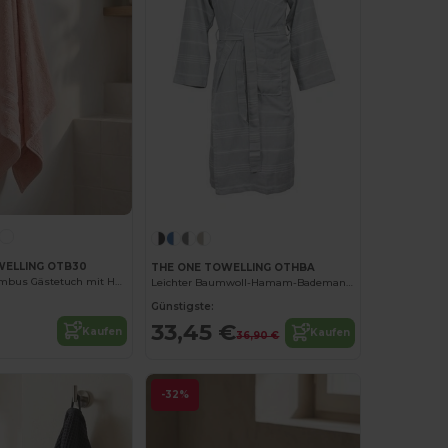
WELLING OTB30
THE ONE TOWELLING OTHBA
Luxuriöses Bambus Gästetuch mit Hoher Saugfähigkeit
Leichter Baumwoll-Hamam-Bademantel
Günstigste:
33,45 €
Kaufen
Kaufen
36,90 €
-32%