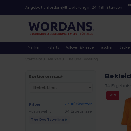
N
Angebot anfordern
|
Lieferung in 24-48h Stunden
Marken
T-Shirts
Pullover & Fleece
Taschen
Jacke
Startseite
Marken
The One Towelling
Beklei
Sortieren nach
34 Ergebnis
-31%
Filter
« Zurücksetzen
Ausgewählt
34 Ergebnisse.
The One Towelling