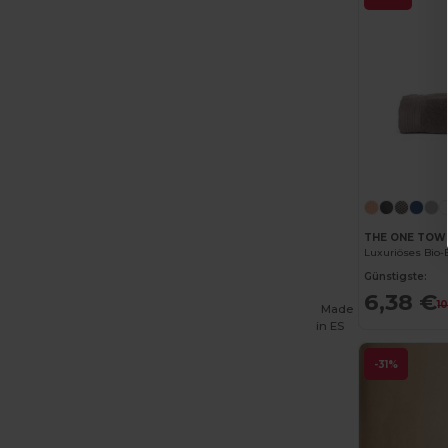
Crocs
(3)
Dickies
(8)
Dickies Medical
(5)
Digital Transfer
(2)
Ecologie
(8)
Egotier
(1257)
THE ONE TOW
EgotierPro
(973)
Günstigste:
Ekston
(10)
6,38 €
1
Made
in
ES
Elevate
(25)
Elevate Essentials
(34)
-31%
Elevate Life
(51)
Elevate NXT
(46)