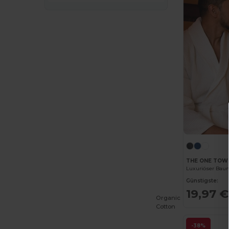
Brook Taverner
(42)
Buff
(3)
Build Your Brand
(132)
CamelBak
(7)
Carhartt
(12)
Case Logic
(18)
Caterpillar
(2)
CG International
(3)
THE ONE TOW
Cherokee
(4)
Günstigste:
Chipolo
(2)
19,97 €
Organic
Cotton
Clubclass
(20)
-38%
Craghoppers
(14)