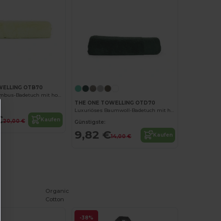
WELLING OTB70
Luxuriöses Bambus-Badetuch mit hoher Saugfähigkeit
THE ONE TOWELLING OTD70
Luxuriöses Baumwoll-Badetuch mit hoher Saugfähigkeit
€
Kaufen
20,00 €
Günstigste:
9,82 €
Kaufen
14,00 €
Organic
Cotton
-38%