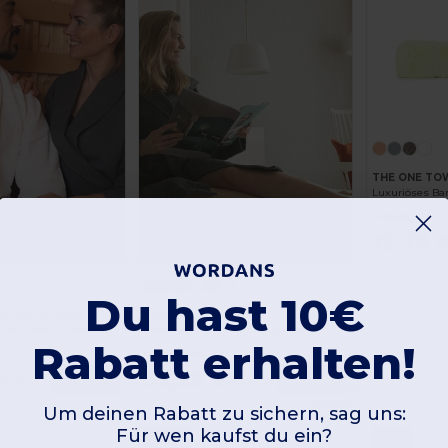
THE ONE TO
Günstigste:
12,78 
Du hast 10€
ELLING OTWBA
THE ONE TOWELLING OTVHBA
Luxuriöser Baumwoll-Waffel-Bademantel für Wohlfühlmomente
Bademantel mit Kapuze aus Velours
Rabatt erhalten!
Günstigste:
32,22 €
Kaufen
Kaufen
31,40 €
47,80 €
Organic
Cotton
Um deinen Rabatt zu sichern, sag uns:
Für wen kaufst du ein?
-25%
-3%