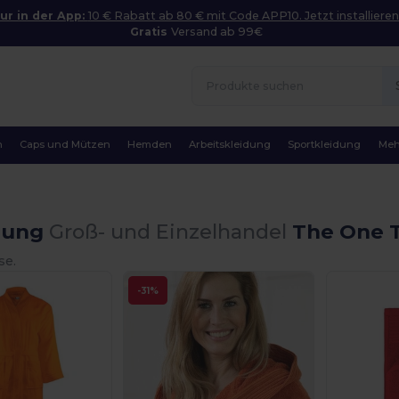
ur in der App:
10 € Rabatt ab 80 € mit Code APP10. Jetzt installieren
Gratis
Versand ab 99€
n
Caps und Mützen
Hemden
Arbeitskleidung
Sportkleidung
Meh
dung
Groß- und Einzelhandel
The One T
se.
-31%