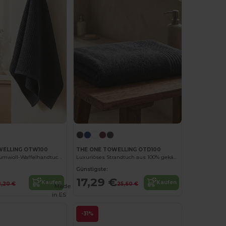
WELLING OTW100
THE ONE TOWELLING OTD100
Luxuriöses Baumwoll-Waffelhandtuch für hohe Saugfähigkeit
Luxuriöses Strandtuch aus 100% gekämmter Baumwolle
Günstigste:
17,29 €
Kaufen
Kaufen
2,20 €
25,60 €
Made
in
ES
-31%