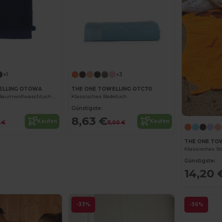
+1
+3
ELLING OTOWA
THE ONE TOWELLING OTC70
Luxuriöses Bio-Baumwollwaschtuch mit hoher Saugfähigkeit
Klassisches Badetuch
Günstigste:
8,63 €
Kaufen
Kaufen
0 €
11,00 €
THE ONE TO
Klassisches S
Günstigste:
14,20 
-33%
-36%