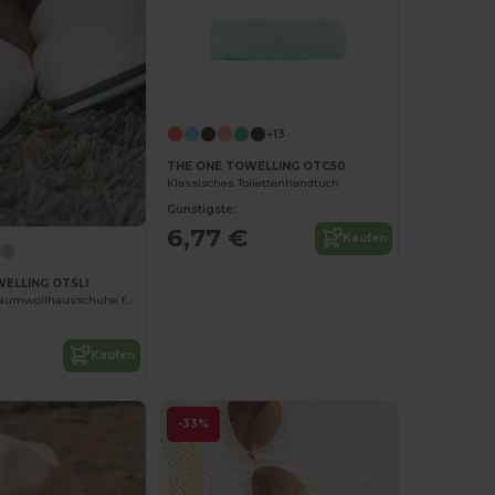
+13
THE ONE TOWELLING OTC50
Klassisches Toilettenhandtuch
Günstigste:
6,77 €
Kaufen
ELLING OTSLI
Komfortable Baumwollhausschuhe für Zuhause
Kaufen
-33%