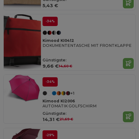
5,43 €
-34%
Kimood KI0412
DOKUMENTENTASCHE MIT FRONTKLAPPE
Günstigste:
9,66 €
14,60 €
-34%
+1
Kimood KI2006
AUTOMATIK GOLFSCHIRM
Günstigste:
14,31 €
21,69 €
-29%