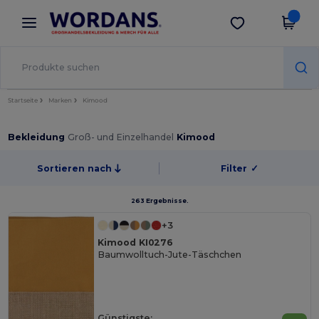
×
Wordans App
App holen
Bessere Preise in der App!
Startseite
Marken
Kimood
Bekleidung
Groß- und Einzelhandel
Kimood
Sortieren nach
Filter
✓
263 Ergebnisse.
+3
Kimood KI0276
Baumwolltuch-Jute-Täschchen
Günstigste: