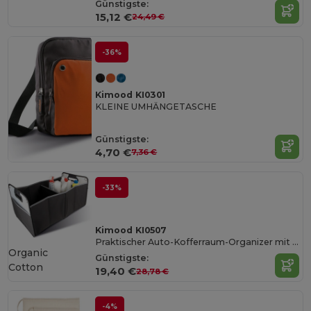
Günstigste:
15,12 €
24,49 €
-36%
Kimood KI0301
KLEINE UMHÄNGETASCHE
Günstigste:
4,70 €
7,36 €
-33%
Kimood KI0507
Praktischer Auto-Kofferraum-Organizer mit Fächern
Organic
Günstigste:
Cotton
19,40 €
28,78 €
-4%