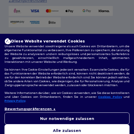
Zahlungsmethoden
Versandmethoden
Diese Website verwendet Cookies
Unsere Website verwendet sowohl eigene als auch Cookies von Drittanbietern, um die
allgemeine Funktionalität zu verbessern, Ihre Präferenzen zu speichern, die Leistung
der Website zu analysieren und ein reibungsloses und personalisiertes Surferlebnis
zu gewährleisten, einschließlich maßgeschneidertem Inhalt, optimierten
Interaktionen mit unserer Website und Werbung.
Sie können Ihre Cookie-Einstellungen jederzeit verwalten. Essenzielle Cookies, die für
das Funktionieren der Website erforderlich sind, können nicht deaktiviert werden, da
sie für den korrekten Betrieb der Website erforderlich sind. Sie können jedoch wählen,
Folge uns
ob Sie andere Arten von Cookies, wie diejenigen, die für Personalisierung, Analyse und
Zielgruppenansprache verwendet werden, zulassen oder blockieren möchten.
Weitere Informationen darüber, wie wir Cookies verwenden, wie Sie diese kontrollieren
und über Cookies von Drittanbietern, finden Sie in unserer
Cookies Policy
und
Privacy Policy
.
2026. Alle Rechte vorbehalten
👋
Hallo
Allgemeine Geschäftsbedingungen
|
Personalisierungsrichtlinien
|
Bewertungspräferenzen
Wenn Sie Fragen oder
Datenschutzbestimmungen
|
Cookie-Richtlinie
|
Site Map
Bedenken haben, können Sie
Nur notwendige zulassen
uns jederzeit kontaktieren.
Unser Chatbot ist hier, um
Alle zulassen
Ihnen zu helfen.