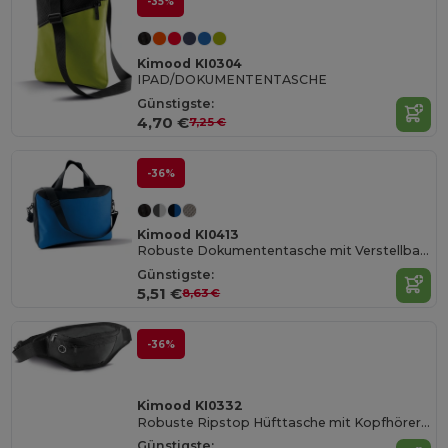
-35%
Kimood KI0304
IPAD/DOKUMENTENTASCHE
Günstigste:
4,70 €
7,25 €
-36%
Kimood KI0413
Robuste Dokumententasche mit Verstellbarem Schultergurt
Günstigste:
5,51 €
8,63 €
-36%
Kimood KI0332
Robuste Ripstop Hüfttasche mit Kopfhöreröffnung
Günstigste: