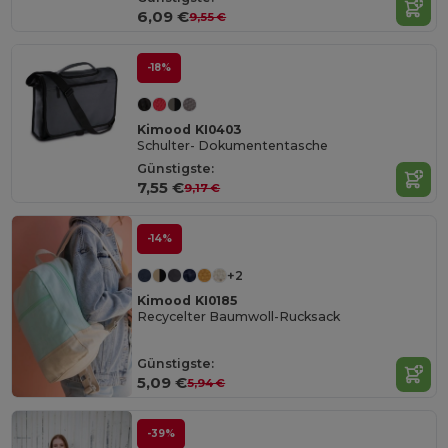
6,09 €
9,55 €
-18%
Kimood KI0403
Schulter- Dokumententasche
Günstigste:
7,55 €
9,17 €
-14%
+2
Kimood KI0185
Recycelter Baumwoll-Rucksack
Günstigste:
5,09 €
5,94 €
-39%