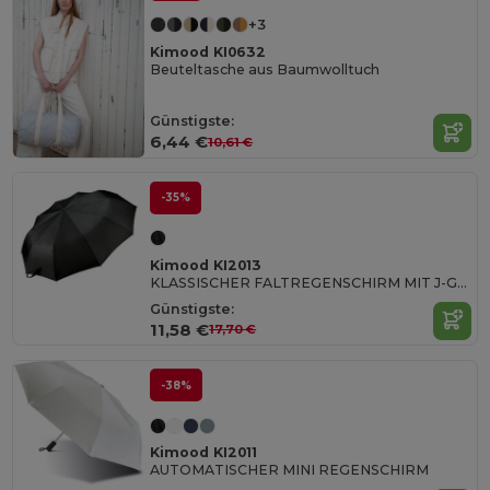
+3
Kimood KI0632
Beuteltasche aus Baumwolltuch
Günstigste:
6,44 €
10,61 €
-35%
Kimood KI2013
KLASSISCHER FALTREGENSCHIRM MIT J-GRIFF
Günstigste:
11,58 €
17,70 €
-38%
Kimood KI2011
AUTOMATISCHER MINI REGENSCHIRM