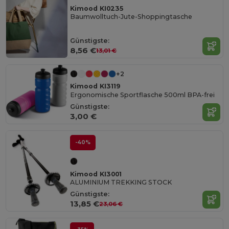
Kimood KI0235
Baumwolltuch-Jute-Shoppingtasche
Günstigste:
8,56 €
13,01 €
+2
Kimood KI3119
Ergonomische Sportflasche 500ml BPA-frei
Günstigste:
3,00 €
-40%
Kimood KI3001
ALUMINIUM TREKKING STOCK
Günstigste:
13,85 €
23,06 €