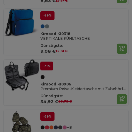
8,63 €
12,17 €
-29%
Kimood KI0318
VERTIKALE KÜHLTASCHE
Günstigste:
9,08 €
12,81 €
-31%
Kimood KI0906
Premium Reise-Kleidertasche mit Zubehörfächern
Günstigste:
34,92 €
50,79 €
-39%
+8