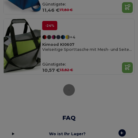
Günstigste:
11,46 €
17,80 €
-24%
+4
Kimood KI0607
Vielseitige Sporttasche mit Mesh- und Seitentaschen
Günstigste:
10,57 €
13,82 €
FAQ
Wo ist Ihr Lager?