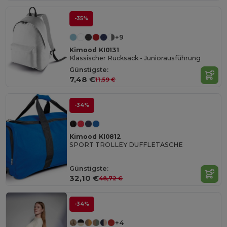
-35%
+9
Kimood KI0131
Klassischer Rucksack - Juniorausführung
Günstigste:
7,48 €
11,59 €
-34%
Kimood KI0812
SPORT TROLLEY DUFFLETASCHE
Günstigste:
32,10 €
48,72 €
-34%
+4