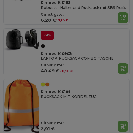
Kimood KI0103
Robuster Halbmond Rucksack mit SBS Reißverschlüssen
Günstigste:
6,20 €
10,18 €
-31%
Kimood KI0903
LAPTOP-RUCKSACK COMBO TASCHE
Günstigste:
48,49 €
70,50 €
Kimood KI0109
RUCKSACK MIT KORDELZUG
Günstigste:
2,91 €