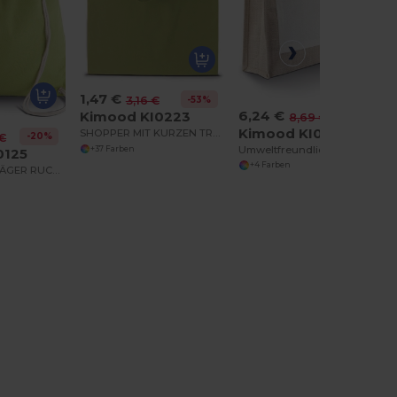
1,47 €
-53%
3,16 €
6,24 €
Kimood KI0223
-28%
8,69 €
Kimood KI0221
SHOPPER MIT KURZEN TRAGESCHLAUFEN
-20%
 €
Umweltfreundliche Jute Einkaufstasche mit Baumwollgriff
+37 Farben
0125
+4 Farben
BAUMWOLL TRÄGER RUCKSACK