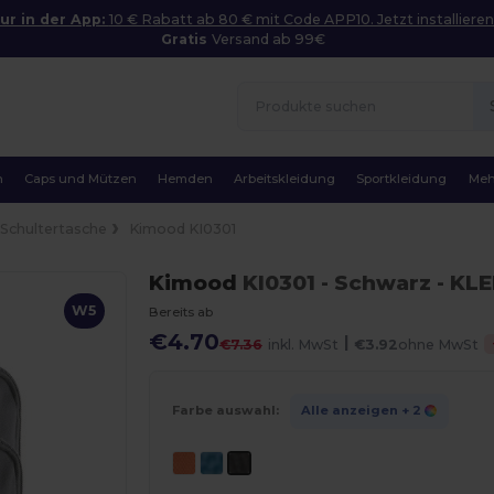
ur in der App:
10 € Rabatt ab 80 € mit Code APP10. Jetzt installieren
Gratis
Versand ab 99€
n
Caps und Mützen
Hemden
Arbeitskleidung
Sportkleidung
Meh
Schultertasche
Kimood KI0301
Kimood
KI0301
- Schwarz
- KL
W5
Bereits ab
€4.70
|
€7.36
inkl. MwSt
€3.92
ohne MwSt
Farbe auswahl:
Alle anzeigen
+ 2