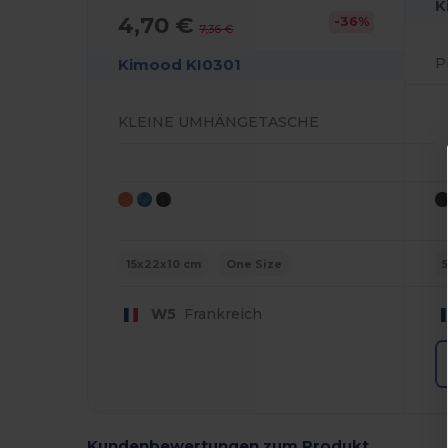
K
4,70 €
-36%
7,36 €
Kimood KI0301
KLEINE UMHÄNGETASCHE
15x22x10 cm
One Size
W5
Frankreich
Kundenbewertungen zum Produkt