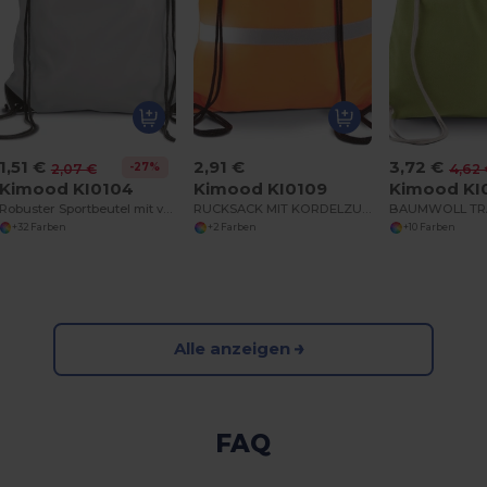
1,51 €
2,91 €
3,72 €
-27%
2,07 €
4,62
Kimood KI0104
Kimood KI0109
Kimood KI
Robuster Sportbeutel mit verstärkten Ecken
RUCKSACK MIT KORDELZUG
+32 Farben
+2 Farben
+10 Farben
Alle anzeigen
FAQ