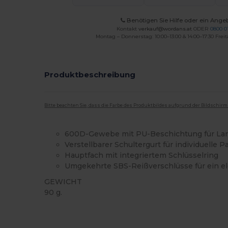
Benötigen Sie Hilfe oder ein Ange
Kontakt
verkauf@wordans.at
ODER
0800 0
Montag – Donnerstag: 10:00–13:00 & 14:00–17:30 Freit
Produktbeschreibung
Bitte beachten Sie, dass die Farbe des Produktbildes aufgrund der Bildschir
600D-Gewebe mit PU-Beschichtung für Lan
Verstellbarer Schultergurt für individuelle 
Hauptfach mit integriertem Schlüsselring
Umgekehrte SBS-Reißverschlüsse für ein el
GEWICHT
90 g.
Hoher Bestand