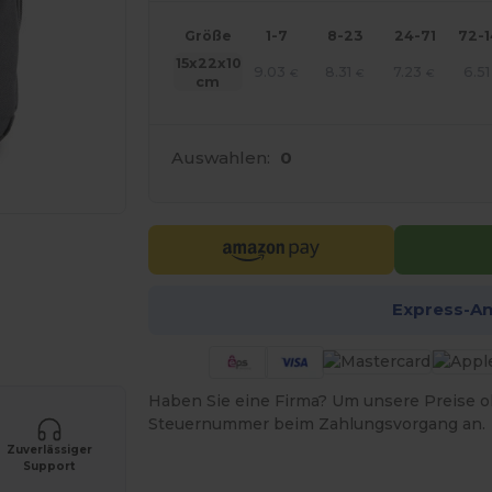
Größe
1-7
8-23
24-71
72-
15x22x10
9.03
8.31
7.23
6.51
€
€
€
cm
Auswahlen:
0
Express-A
r Ihre Produkte an
Haben Sie eine Firma? Um unsere Preise o
Steuernummer beim Zahlungsvorgang an.
Zuverlässiger
Support