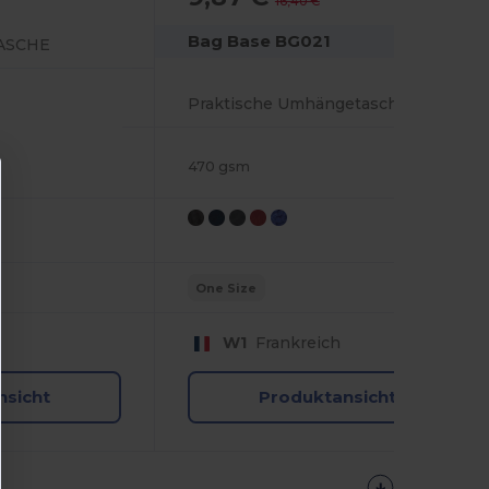
16,40 €
Bag Base BG021
ASCHE
Praktische Umhängetasche mit Schlüsselhaken
470 gsm
One Size
W1
Frankreich
nsicht
Produktansicht