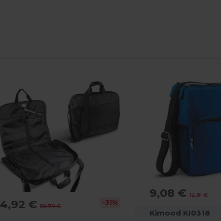
9,08 €
12,81 €
34,92 €
-31%
50,79 €
Kimood KI0318