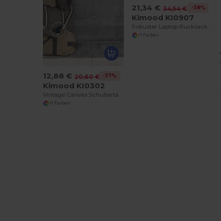
21,34 €
-38%
34,54 €
Kimood KI0907
Robuster Laptop-Rucksack mit 3 Fächern
+1 Farben
12,88 €
-37%
20,60 €
Kimood KI0302
Vintage Canvas Schultertasche mit Messingdetails
+1 Farben