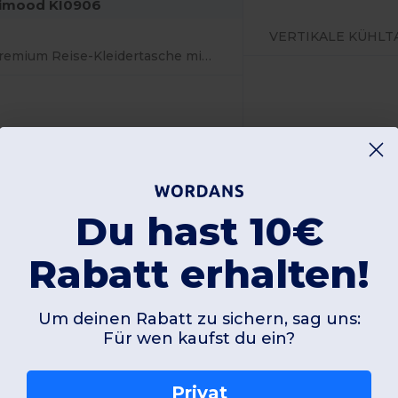
imood KI0906
VERTIKALE KÜHLT
Premium Reise-Kleidertasche mit Zubehörfächern
Du hast 10€
56x47x8 cm
27x31x14 cm
Rabatt erhalten!
W5
Frankreich
W5
Frankreich
Um deinen Rabatt zu sichern, sag uns:
Produktansicht
Produkta
Für wen kaufst du ein?
Privat