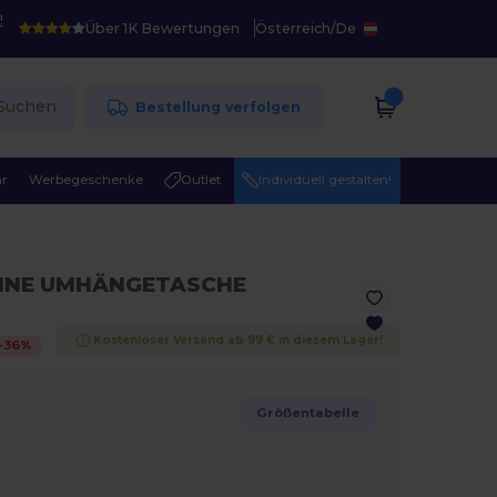
!
Über 1K Bewertungen
Österreich
/
De
Suchen
Bestellung verfolgen
r
Werbegeschenke
Outlet
Individuell gestalten!
EINE UMHÄNGETASCHE
Kostenloser Versand ab 99 € in diesem Lager!
-
36
%
Größentabelle