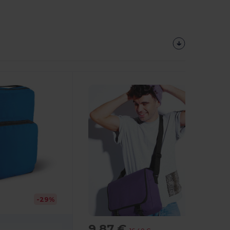
-29%
9,87 €
-40%