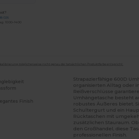
bot?
18 026
ag: 10:00–14:00
mkalibrierung möglicherweise nicht genau der tatsächlichen Produktfarbe entspricht.
Strapazierfähige 600D Um
glebigkeit
organisierten Alltag oder 
Passform
Reißverschlüsse garantiere
Umhängetasche besteht au
egantes Finish
robustes Äußeres bietet. S
Schultergurt und ein Haupt
Rücktaschen mit umgekehr
zusätzlichen Stauraum. Ob 
den Großhandel, diese Tas
professionellen Finish.