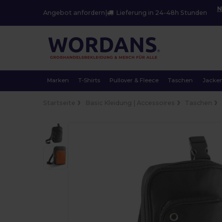
N
Angebot anfordern
|
Lieferung in 24-48h Stunden
Marken
T-Shirts
Pullover & Fleece
Taschen
Jacke
Startseite
Basic Kleidung | Accessoires
Taschen