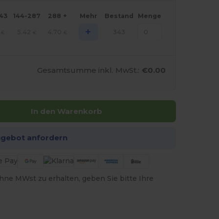
143
144-287
288 +
Mehr
Bestand
Menge
+
5.42
4.70
343
€
€
€
Gesamtsumme inkl. MwSt.:
€0.00
In den Warenkorb
ngebot anfordern
hne MWst zu erhalten, geben Sie bitte Ihre