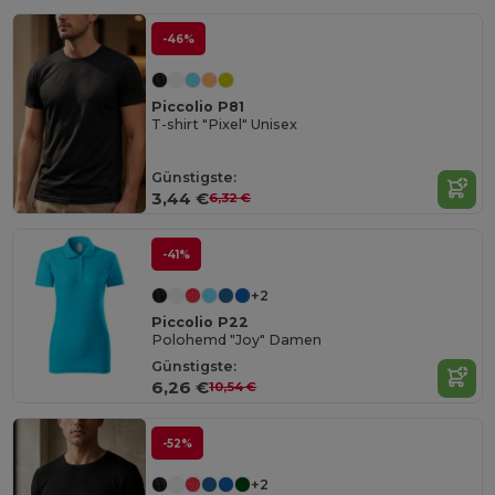
-46%
Piccolio P81
T-shirt "Pixel" Unisex
Günstigste:
3,44 €
6,32 €
-41%
+2
Piccolio P22
Polohemd "Joy" Damen
Günstigste:
6,26 €
10,54 €
-52%
+2