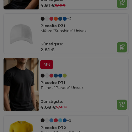
4,81 €
6,18 €
+2
Piccolio P31
Mütze "Sunshine" Unisex
Günstigste:
2,81 €
-15%
Piccolio P71
T-shirt "Parade" Unisex
Günstigste:
4,68 €
5,50 €
+5
Piccolio P72