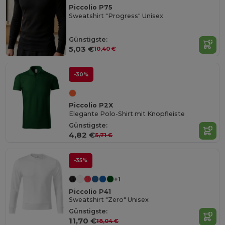
Piccolio P75
Sweatshirt "Progress" Unisex
Günstigste:
5,03 €
10,40 €
-30%
Piccolio P2X
Elegante Polo-Shirt mit Knopfleiste
Günstigste:
4,82 €
5,71 €
-35%
+1
Piccolio P41
Sweatshirt "Zero" Unisex
Günstigste:
11,70 €
18,04 €