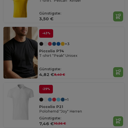
T-shirt "Pelican" Kinder
Günstigste:
3,50 €
-43%
+3
Piccolio P74
T-shirt "Peak" Unisex
Günstigste:
4,82 €
8,40 €
-29%
+1
Piccolio P21
Polohemd "Joy" Herren
Günstigste:
7,46 €
10,56 €