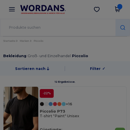
×
Wordans App
App holen
Bessere Preise in der App!
Startseite
Marken
Piccolio
Bekleidung
Groß- und Einzelhandel
Piccolio
Sortieren nach
Filter
✓
12 Ergebnisse.
-22%
+16
Piccolio P73
T-shirt "Paint" Unisex
Günstigste: