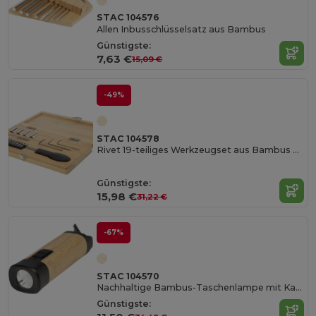
STAC 104576
Allen Inbusschlüsselsatz aus Bambus
Günstigste:
7,63 €
15,09 €
-49%
STAC 104578
Rivet 19-teiliges Werkzeugset aus Bambus und recyceltem Kunststoff
Günstigste:
15,98 €
31,22 €
-67%
STAC 104570
Nachhaltige Bambus-Taschenlampe mit Karabiner
Günstigste: