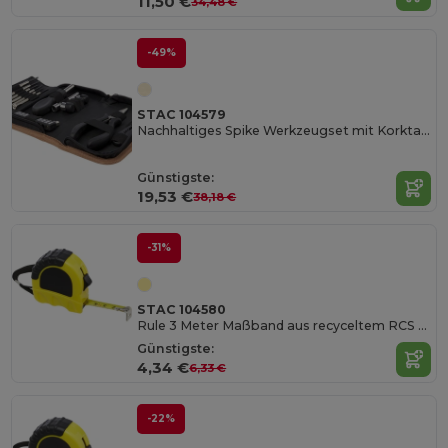
11,50 €
34,48 €
-49%
STAC 104579
Nachhaltiges Spike Werkzeugset mit Korktasche
Günstigste:
19,53 €
38,18 €
-31%
STAC 104580
Rule 3 Meter Maßband aus recyceltem RCS Kunststoff
Günstigste:
4,34 €
6,33 €
-22%