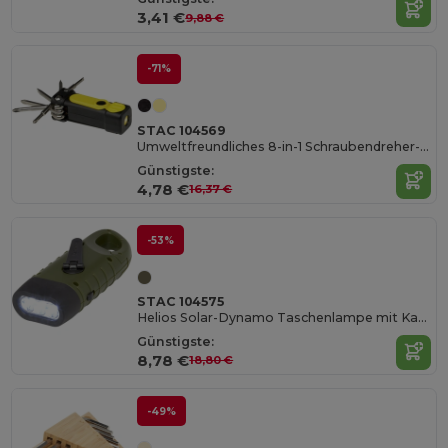
3,41 €
9,88 €
-71%
STAC 104569
Umweltfreundliches 8-in-1 Schraubendreher-Set mit LED-Licht
Günstigste:
4,78 €
16,37 €
-53%
STAC 104575
Helios Solar-Dynamo Taschenlampe mit Karabiner
Günstigste:
8,78 €
18,80 €
-49%