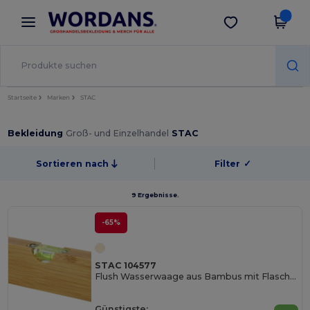
×
Wordans App
App holen
Bessere Preise in der App!
Startseite
Marken
STAC
Bekleidung
Groß- und Einzelhandel
STAC
Sortieren nach
Filter
✓
9 Ergebnisse.
-65%
STAC 104577
Flush Wasserwaage aus Bambus mit Flaschenöffner
Günstigste: