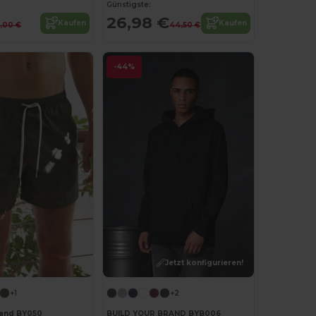
Günstigste:
26,98 €
Kaufen
Kaufen
1,00 €
44,50 €
-44%
Jetzt konfigurieren!
+1
+2
rand BY050
BUILD YOUR BRAND BYB006