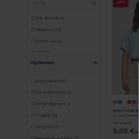
-40%
Ach. Brito®
(2)
Albatros
(22)
Armor Lux
(5)
ATF
(17)
Optionen
Atlantis
(102)
Atlantis Headwear
(75)
Anpassbar
(56)
AWDis
(40)
Für Sublimation
(1)
AWDis Just Hoods
(24)
Hoher Bestand
(1)
AWDis So Denim
(10)
BUILD YOUR B
Organic
(2)
Kurzes Damen T
B&C
(209)
Günstigste:
Recycelt
(3)
5,03 €
8,
B&C DNM
(1)
Waschbar auf 60°C
(1)