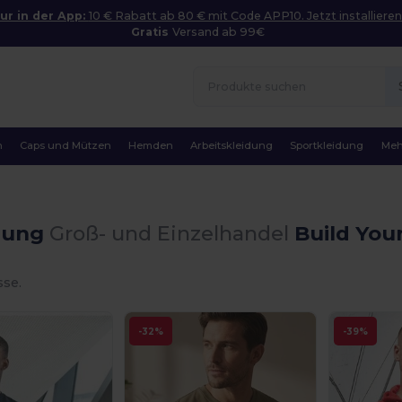
ur in der App:
10 € Rabatt ab 80 € mit Code APP10. Jetzt installieren
Gratis
Versand ab 99€
n
Caps und Mützen
Hemden
Arbeitskleidung
Sportkleidung
Meh
dung
Groß- und Einzelhandel
Build You
sse.
-32%
-39%