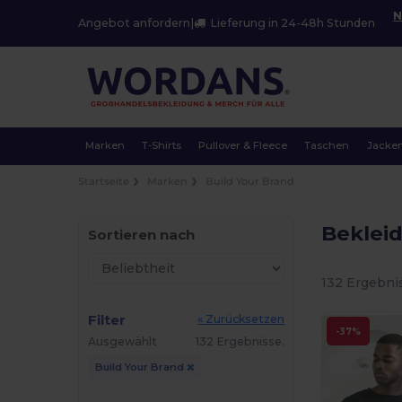
N
Angebot anfordern
|
Lieferung in 24-48h Stunden
Marken
T-Shirts
Pullover & Fleece
Taschen
Jacke
Startseite
Marken
Build Your Brand
Beklei
Sortieren nach
132 Ergebni
Filter
« Zurücksetzen
-37%
Ausgewählt
132 Ergebnisse.
Build Your Brand