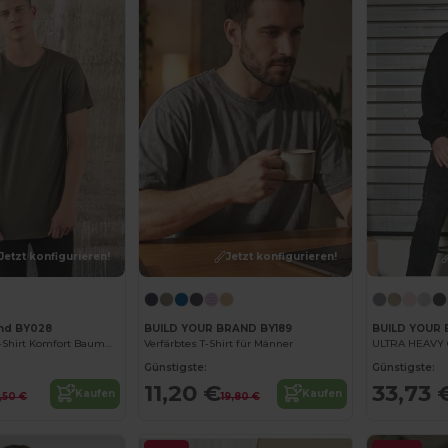
Jetzt konfigurieren!
Jetzt konfigurieren!
and BY028
BUILD YOUR BRAND BY189
BUILD YOUR 
Langer Herren T-Shirt Komfort Baumwolle
Verfärbtes T-Shirt für Männer
ULTRA HEAVY
Günstigste:
Günstigste:
11,20 €
33,73 
Kaufen
Kaufen
,50 €
19,80 €