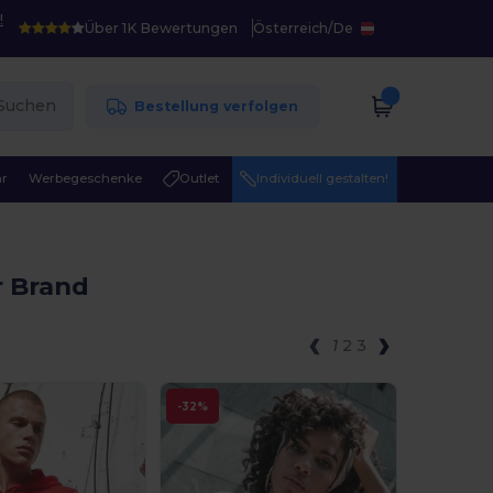
!
Über 1K Bewertungen
Österreich
/
De
Suchen
Bestellung verfolgen
r
Werbegeschenke
Outlet
Individuell gestalten!
r Brand
1
2
3
-32%