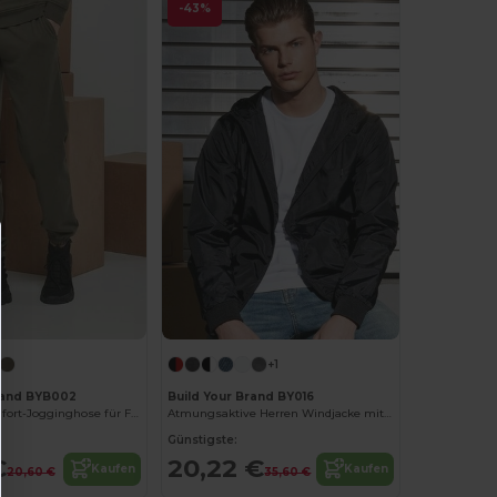
-43%
+1
rand BYB002
Build Your Brand BY016
Sportliche Komfort-Jogginghose für Fitness und Laufen
Atmungsaktive Herren Windjacke mit Kontrastdetails
Günstigste:
€
20,22 €
Kaufen
Kaufen
20,60 €
35,60 €