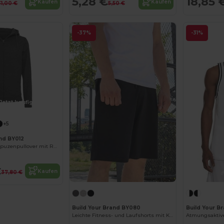
5,28 €
18,85 
Kaufen
Kaufen
31,00 €
5,50 €
-37%
-31%
Jetzt konfigurieren!
+5
and BY012
Komfortabler Kapuzenpullover mit Reißverschluss
€
Kaufen
37,80 €
Build Your Brand BY080
Build Your B
Leichte Fitness- und Laufshorts mit Komfort