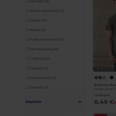
Hemden
(2)
Hosen und Shorts
(7)
Jacken
(17)
Kleider
(2)
Pullover & Fleece
(37)
Sportkleidung
(8)
T-Shirts
(52)
Taschen
(1)
Unterwäsche
(2)
Build Your Br
Zubehör
(1)
Günstigste:
6,49 €
Marken
9