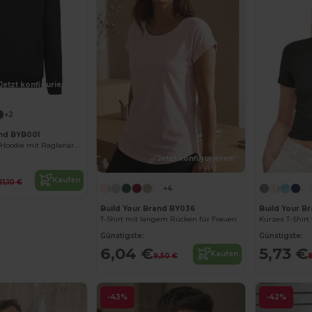
Jetzt konfigurieren!
+2
and BYB001
Unisex Komfort Hoodie mit Raglanärmeln
Jetzt konfigurieren!
Kaufen
21,10 €
+4
Build Your Brand BY036
Build Your B
T-Shirt mit langem Rücken für Frauen
Kurzes T-Shir
Günstigste:
Günstigste:
6,04 €
5,73 €
Kaufen
9,50 €
8
-43%
-42%