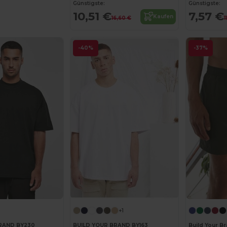
Günstigste:
Günstigste:
10,51 €
7,57 €
Kaufen
16,60 €
1
-40%
-37%
+1
RAND BY230
BUILD YOUR BRAND BY163
Build Your B