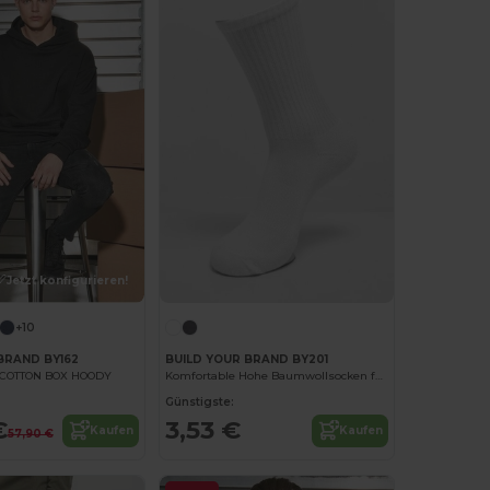
Jetzt konfigurieren!
+10
BRAND BY162
BUILD YOUR BRAND BY201
 COTTON BOX HOODY
Komfortable Hohe Baumwollsocken für den Alltag
Günstigste:
€
3,53 €
Kaufen
Kaufen
57,90 €