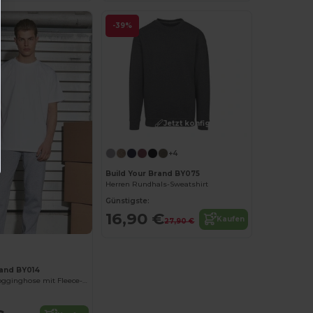
-39%
Jetzt konfigurieren!
+4
Build Your Brand BY075
Herren Rundhals-Sweatshirt
Günstigste:
16,90 €
Kaufen
27,90 €
rand BY014
Komfortable Jogginghose mit Fleece-Innenfutter