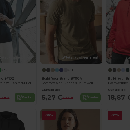
Jetzt konfigurieren!
Jetzt konfigurieren!
+39
+31
and BY102
Build Your Brand BY004
Build Your Br
Komfortables Oversize T-Shirt für Herren
Komfortabler Rundhals Baumwoll-T-Shirt für Herren
Günstigste:
Günstigste:
5,27 €
18,87 
Kaufen
Kaufen
4,40 €
7,70 €
-36%
-32%