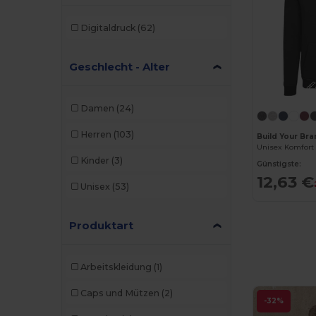
Digitaldruck
(62)
Geschlecht - Alter
Damen
(24)
Herren
(103)
Build Your Br
Kinder
(3)
Günstigste:
12,63 €
Unisex
(53)
Produktart
Arbeitskleidung
(1)
Caps und Mützen
(2)
-32%