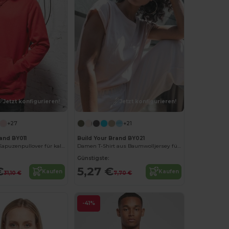
Jetzt konfigurieren!
Jetzt konfigurieren!
+27
+21
and BY011
Build Your Brand BY021
Hochwertiger Kapuzenpullover für kalte Tage
Damen T-Shirt aus Baumwolljersey für Sommer
Günstigste:
€
5,27 €
Kaufen
Kaufen
31,10 €
7,70 €
-41%