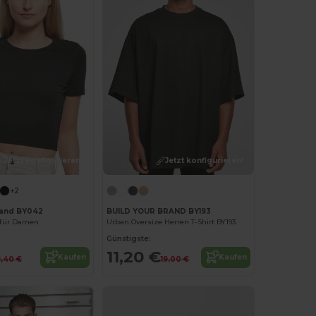
Jetzt konfigurieren!
Jetzt konfigurieren!
+2
rand BY042
BUILD YOUR BRAND BY193
t für Damen
Urban Oversize Herren T-Shirt BY193
Günstigste:
11,20 €
Kaufen
Kaufen
,40 €
19,00 €