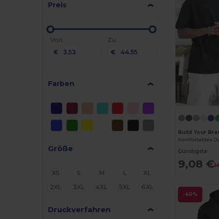
Preis
Von
Zu
€
€
Farben
Build Your Br
Größe
Günstigste:
9,08 €
1
XS
S
M
L
XL
2XL
3XL
4XL
5XL
6XL
-40%
Druckverfahren