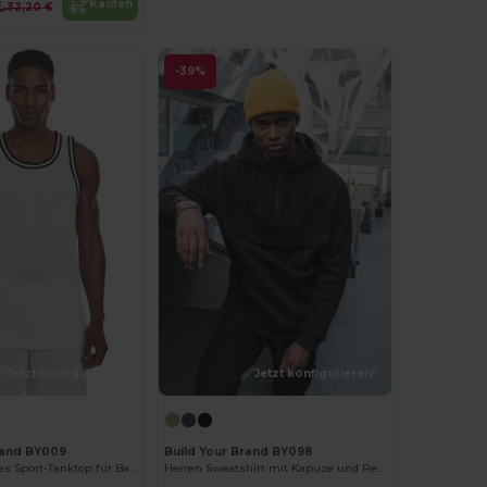
€
Kaufen
32,20 €
-39%
Jetzt konfigurieren!
Jetzt konfigurieren!
rand BY009
Build Your Brand BY098
Atmungsaktives Sport-Tanktop für Basketball & Fitness
Herren Sweatshirt mit Kapuze und Reißverschlusskragen