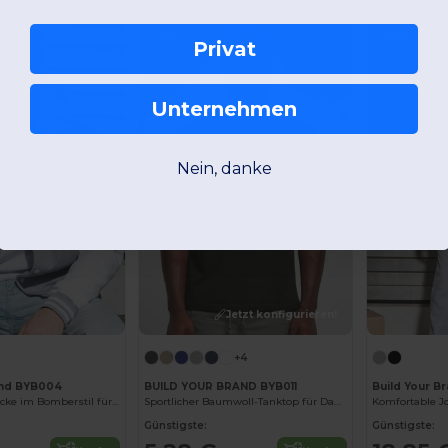
-4%
-41%
Privat
Unternehmen
Nein, danke
Jetzt konfigurieren!
+4
and BYB004
BUILD YOUR BRAND BYB011
Build Your B
Retro Baseballjacke im Bomberstil für Unisex
Sportlicher Baumwoll-Tanktop für Damen
Günstigste:
Günstigste: