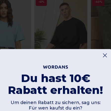
-41%
-40%
Du hast 10€
Rabatt erhalten!
RAND BY264
BUILD YOUR BRAND BY256
Build Your B
-Shirt
Oversized T-Shirt mittenlangen Ärmeln
Günstigste:
Günstigste:
Um deinen Rabatt zu sichern, sag uns:
9,80 €
12,34 
Kaufen
Kaufen
40 €
16,60 €
Für wen kaufst du ein?