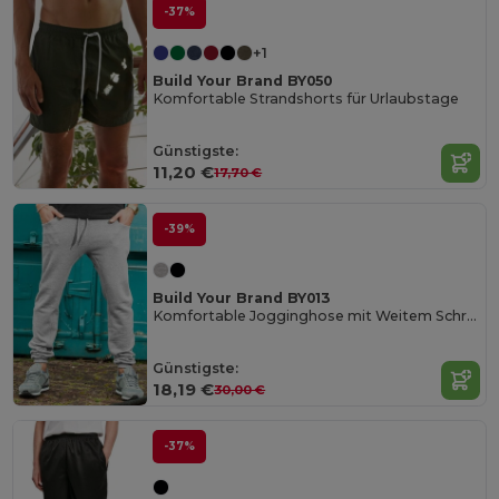
-37%
+1
Build Your Brand BY050
Komfortable Strandshorts für Urlaubstage
Günstigste:
11,20 €
17,70 €
-39%
Build Your Brand BY013
Komfortable Jogginghose mit Weitem Schritt
Günstigste:
18,19 €
30,00 €
-37%