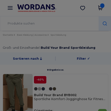
×
Wordans App
App holen
Bessere Preise in der App!
Startseite
Basic Kleidung | Accessoires
Sportkleidung
Groß- und Einzelhandel
Build Your Brand Sportkleidung
Sortieren nach
Filter
✓
8 Ergebnisse.
-40%
Build Your Brand BYB002
Sportliche Komfort-Jogginghose für Fitness und Laufen
Günstigste: