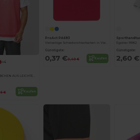
ProAct PA683
Vielseitige Schiedsrichterkarten in Vier Farben
Egotier 99962
Günstigste:
Günstigste:
0,37 €
2,60 €
Kaufen
0,40 €
+4
MULTISPORT LEIBCHEN AUS LEICHTEM NETZGEWEBE
Kaufen
56 €