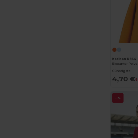
Kariban K864
Günstigste:
4,70 €
6
-1%