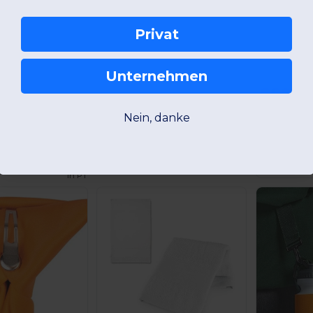
Privat
Unternehmen
ProAct PA66
Nein, danke
Günstigste:
3,79 €
Made
in
PT