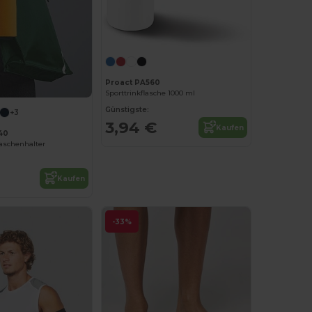
Proact PA560
Sporttrinkflasche 1000 ml
Günstigste:
+3
3,94 €
Kaufen
40
aschenhalter
Kaufen
-33%