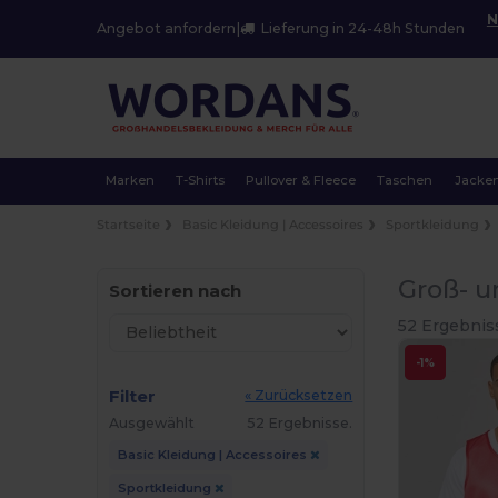
N
Angebot anfordern
|
Lieferung in 24-48h Stunden
Marken
T-Shirts
Pullover & Fleece
Taschen
Jacke
Startseite
Basic Kleidung | Accessoires
Sportkleidung
Groß- u
Sortieren nach
52 Ergebnis
-1%
Filter
« Zurücksetzen
Ausgewählt
52 Ergebnisse.
Basic Kleidung | Accessoires
Sportkleidung