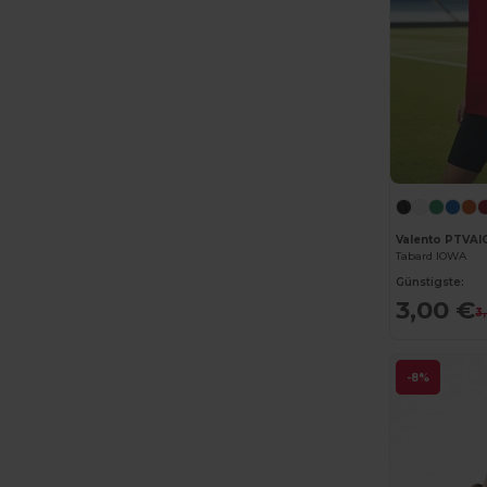
Valento PTVA
Tabard IOWA
Günstigste:
3,00 €
3
-8%