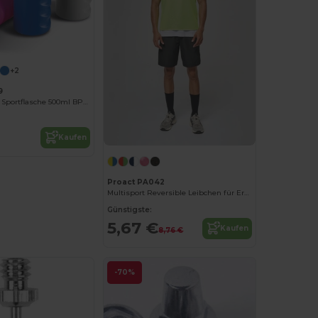
+2
9
Ergonomische Sportflasche 500ml BPA-frei
Kaufen
Proact PA042
Multisport Reversible Leibchen für Erwachsene und Kinder
Günstigste:
5,67 €
Kaufen
8,76 €
-70%