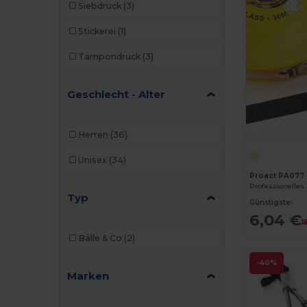
Siebdruck
(3)
Stickerei
(1)
Tampondruck
(3)
Geschlecht - Alter
Herren
(36)
Unisex
(34)
Proact PA077
Typ
Günstigste:
6,04 €
1
Bälle & Co
(2)
-40%
Marken