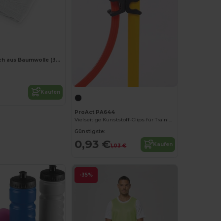
Sporthandtuch aus Baumwolle (380 g/m²)
Kaufen
ProAct PA644
Vielseitige Kunststoff-Clips für Trainingssets
Günstigste:
0,93 €
Kaufen
1,03 €
-35%