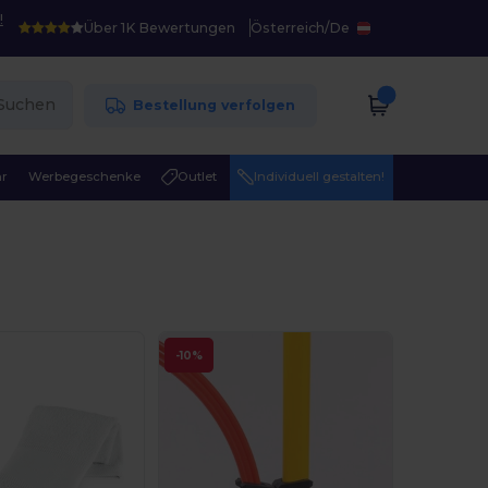
!
Über 1K Bewertungen
Österreich
/
De
Suchen
Bestellung verfolgen
r
Werbegeschenke
Outlet
Individuell gestalten!
-10%