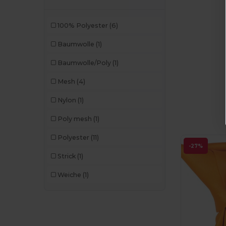
100% Polyester
(6)
Baumwolle
(1)
Baumwolle/Poly
(1)
Mesh
(4)
Nylon
(1)
Poly mesh
(1)
Polyester
(11)
-27%
Strick
(1)
Weiche
(1)