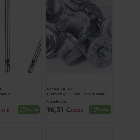
8
Proact PA063
lnadeln
Hochwertige Aluminium Sechskantnieten
Günstigste:
16,31 €
Kaufen
Kaufen
5,93 €
53,52 €