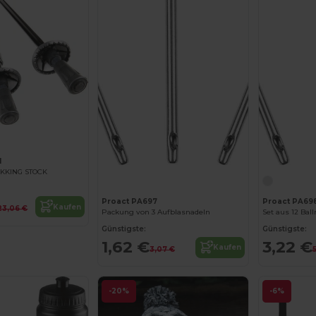
1
KKING STOCK
Proact PA697
Proact PA69
Kaufen
23,06 €
Packung von 3 Aufblasnadeln
Set aus 12 Bal
Günstigste:
Günstigste:
1,62 €
3,22 €
Kaufen
3,07 €
-20%
-6%