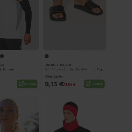
32
PROACT PA970
t-Stutzen
Komfortable Unisex Sandalen mit Ergonomischer Sohle
Günstigste:
9,13 €
Kaufen
Kaufen
13,54 €