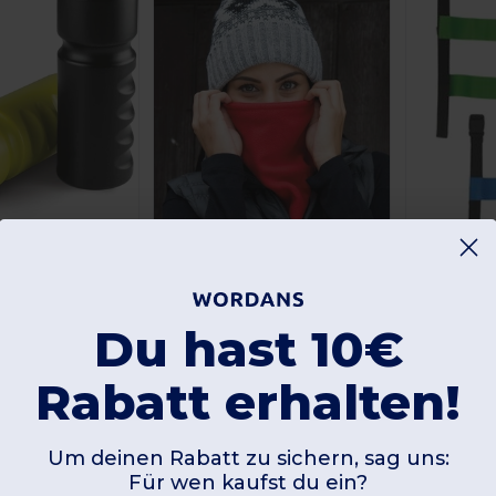
+2
0
Ergonomische Sportflasche 750ml HDPE
Du hast 10€
Result R353X
Kaufen
Banditengesicht/Hals/Brustwärmer
67 €
Rabatt erhalten!
Günstigste:
6,96 €
Kaufen
8,72 €
Um deinen Rabatt zu sichern, sag uns:
Für wen kaufst du ein?