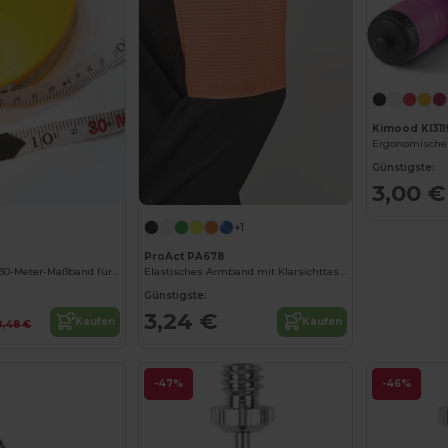
Kimood KI311
Günstigste:
3,00 €
+1
ProAct PA678
Professionelles 30-Meter-Maßband für Präzision
Elastisches Armband mit Klarsichttasche für Personalisierung
Günstigste:
3,24 €
Kaufen
Kaufen
8,48 €
-47%
-46%