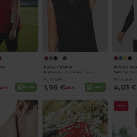
IOW
PROACT PA049
PROACT PA0
Multisport-Frotteeschweißband
Nahtloser Spor
Günstigste:
Günstigste:
1,98 €
4,03 €
Kaufen
Kaufen
,02 €
1,99 €
-26%