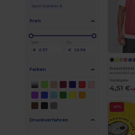
Sport Zubehör
Preis
Von
Zu
€
€
Farben
ProAct PA043
Günstigste:
4,51 €
4,
-67%
Druckverfahren