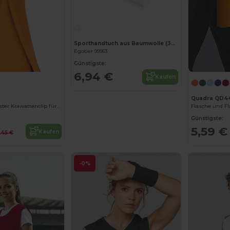
Sporthandtuch aus Baumwolle (380 g/m²)
Egotier 99963
Günstigste:
6,94 €
Kaufen
Quadra QD4
Eleganter Polyester Krawattenclip für Herren
Flasche und Fl
Günstigste:
5,59 €
Kaufen
,45 €
-0%