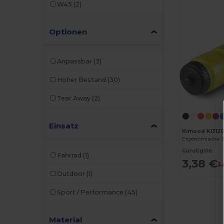
W45
(2)
Roly Sport
(1)
Optionen
Towel city
(2)
Valento
(7)
Anpassbar
(3)
Hoher Bestand
(30)
Tear Away
(2)
Einsatz
Kimood KI312
Günstigste:
Fahrrad
(1)
3,38 €
3,
Outdoor
(1)
Sport / Performance
(45)
Material