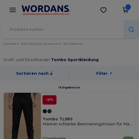
×
Wordans App
App holen
Bessere Preise in der App!
Startseite
Basic Kleidung | Accessoires
Sportkleidung
Groß- und Einzelhandel
Tombo Sportkleidung
Sortieren nach
Filter
✓
15 Ergebnisse.
-41%
Tombo TL580
Männer schlanke Beintrainingshosen für Männer
Günstigste: