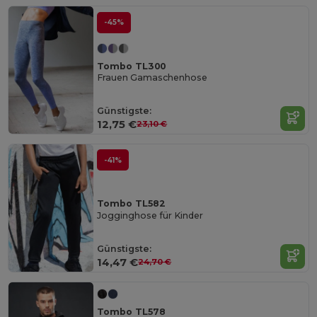
-45%
Tombo TL300
Frauen Gamaschenhose
Günstigste:
12,75 €
23,10 €
-41%
Tombo TL582
Jogginghose für Kinder
Günstigste:
14,47 €
24,70 €
Tombo TL578