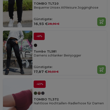
TOMBO TL720
Bequeme Unisex Athleisure Jogginghose
Günstigste:
16,93 €
28,90 €
-41%
Tombo TL581
Damens schlanker Beinjogger
Günstigste:
17,87 €
30,50 €
-43%
TOMBO TL372
Nahtlose Hochtaillen-Radlerhose für Damen