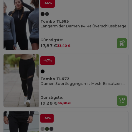
-46%
Tombo TL563
Langarm der Damen 1/4 Reißverschlussberge
Günstigste:
17,87 €
33,40 €
-47%
Tombo TL672
Damen Sportleggings mit Mesh-Einsätzen und Innentasche
Günstigste:
19,28 €
36,30 €
-41%