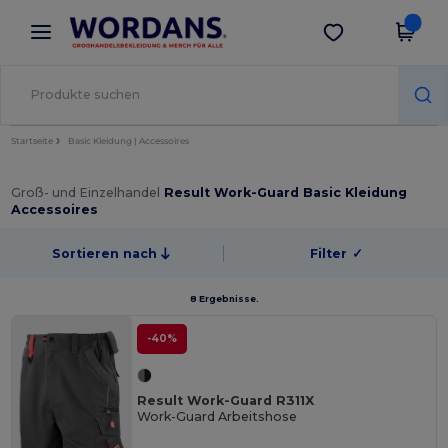
×
Wordans App
App holen
Bessere Preise in der App!
Startseite
Basic Kleidung | Accessoires
Groß- und Einzelhandel
Result Work-Guard Basic Kleidung
Accessoires
Sortieren nach
Filter
✓
8 Ergebnisse.
-40%
Result Work-Guard R311X
Work-Guard Arbeitshose