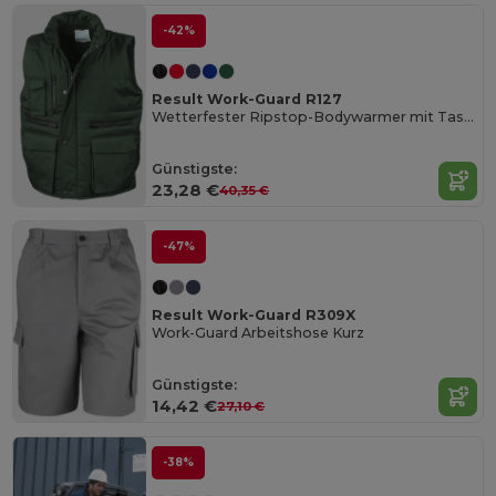
-42%
Result Work-Guard R127
Wetterfester Ripstop-Bodywarmer mit Taschenvielfalt
Günstigste:
23,28 €
40,35 €
-47%
Result Work-Guard R309X
Work-Guard Arbeitshose Kurz
Günstigste:
14,42 €
27,10 €
-38%