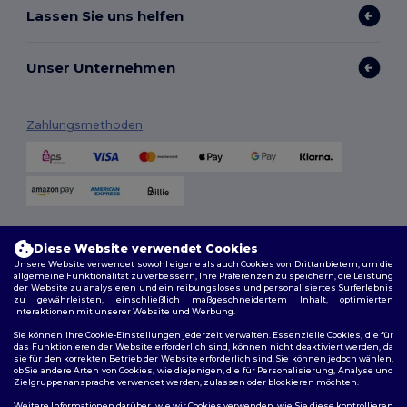
Lassen Sie uns helfen
Unser Unternehmen
Zahlungsmethoden
Versandmethoden
Diese Website verwendet Cookies
Unsere Website verwendet sowohl eigene als auch Cookies von Drittanbietern, um die
allgemeine Funktionalität zu verbessern, Ihre Präferenzen zu speichern, die Leistung
der Website zu analysieren und ein reibungsloses und personalisiertes Surferlebnis
zu gewährleisten, einschließlich maßgeschneidertem Inhalt, optimierten
Interaktionen mit unserer Website und Werbung.
Sie können Ihre Cookie-Einstellungen jederzeit verwalten. Essenzielle Cookies, die für
das Funktionieren der Website erforderlich sind, können nicht deaktiviert werden, da
sie für den korrekten Betrieb der Website erforderlich sind. Sie können jedoch wählen,
Folge uns
ob Sie andere Arten von Cookies, wie diejenigen, die für Personalisierung, Analyse und
Zielgruppenansprache verwendet werden, zulassen oder blockieren möchten.
Weitere Informationen darüber, wie wir Cookies verwenden, wie Sie diese kontrollieren