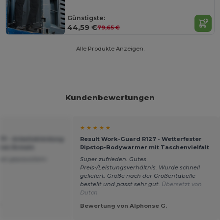
Günstigste:
44,59 €
79,65 €
Alle Produkte Anzeigen.
Kundenbewertungen
★ ★ ★ ★ ★
71 - Arbeitskleidung
Result Work-Guard R127 - Wetterfester
ren Ärmeln
Ripstop-Bodywarmer mit Taschenvielfalt
hat gepasst/sehr
Super zufrieden. Gutes
Preis-/Leistungsverhältnis. Wurde schnell
geliefert. Größe nach der Größentabelle
bestellt und passt sehr gut.
Übersetzt von
Dutch
f
Bewertung von Alphonse G.