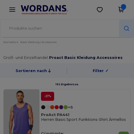
×
Wordans App
App holen
Bessere Preise in der App!
Startseite
Basic Kleidung | Accessoires
Groß- und Einzelhandel
Proact Basic Kleidung Accessoires
Sortieren nach
Filter
✓
192 Ergebnisse.
-21%
+6
ProAct PA441
Herren Basic Sport Funktions-Shirt Ärmellos
Günstigste: