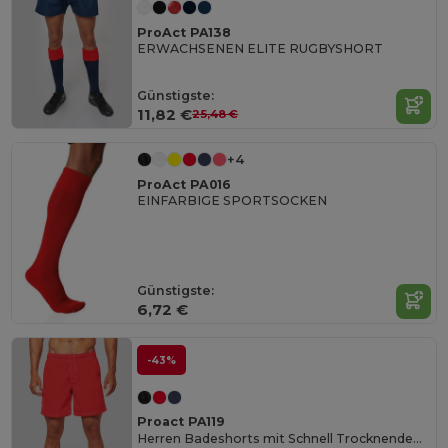
ProAct PA138
ERWACHSENEN ELITE RUGBYSHORT
Günstigste:
11,82 €
25,48 €
+4
ProAct PA016
EINFARBIGE SPORTSOCKEN
Günstigste:
6,72 €
-43%
Proact PA119
Herren Badeshorts mit Schnell Trocknendem Stoff