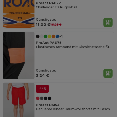
Proact PA822
Challenger T3 Rugbyball
Günstigste:
11,00 €
16,25 €
+1
ProAct PA678
Elastisches Armband mit Klarsichttasche für Personalisierung
Günstigste:
3,24 €
-44%
Proact PA153
Bequeme Kinder Baumwollshorts mit Taschen