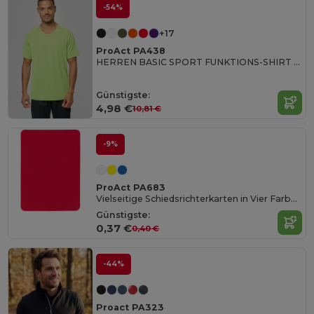
-54%
+17
ProAct PA438
HERREN BASIC SPORT FUNKTIONS-SHIRT KURZARM
Günstigste:
4,98 €
10,81 €
-9%
ProAct PA683
Vielseitige Schiedsrichterkarten in Vier Farben
Günstigste:
0,37 €
0,40 €
-44%
Proact PA323