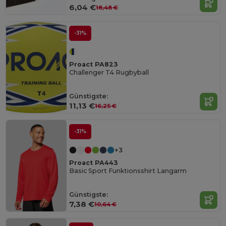
6,04 €
18,48 €
-31%
Proact PA823
Challenger T4 Rugbyball
Günstigste:
11,13 €
16,25 €
-31%
+3
Proact PA443
Basic Sport Funktionsshirt Langarm
Günstigste:
7,38 €
10,64 €