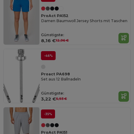
ProAct PA152
Damen Baumwoll Jersey Shorts mit Taschen
Günstigste:
8,16 €
12,96 €
-46%
Proact PA698
Set aus 12 Ballnadeln
Günstigste:
3,22 €
5,93 €
-35%
ProAct PA151