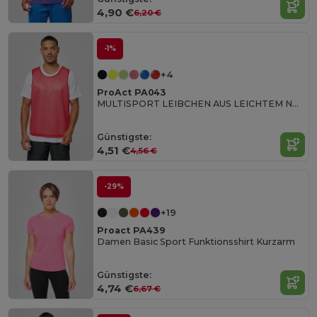
4,90 €
6,20 €
-1%
+4
ProAct PA043
MULTISPORT LEIBCHEN AUS LEICHTEM NETZGEWEBE
Günstigste:
4,51 €
4,56 €
-29%
+19
Proact PA439
Damen Basic Sport Funktionsshirt Kurzarm
Günstigste:
4,74 €
6,67 €