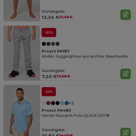
Günstigste:
12,24 €
21,48 €
-63%
Proact PA187
Kinder-Jogginghose aus leichter Baumwolle
Günstigste:
7,20 €
19,68 €
-25%
+2
Proact PA480
Herren Kurzarm Polo QUICK DRY®
Günstigste:
10,82 €
14,47 €