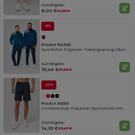
Günstigste:
8,03 €
14,38 €
-51%
ProAct PA306
Sportlicher Polyester-Trainingsanzug-Oberteil
Günstigste:
15,40 €
31,68 €
-40%
ProAct PA154
Hochleistungs-Polyester-Sportshorts mit Mesh
Günstigste:
14,10 €
23,47 €