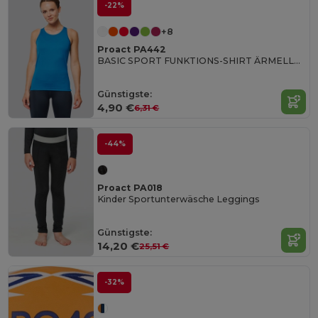
-22%
+8
Proact PA442
BASIC SPORT FUNKTIONS-SHIRT ÄRMELLOS
Günstigste:
4,90 €
6,31 €
-44%
Proact PA018
Kinder Sportunterwäsche Leggings
Günstigste:
14,20 €
25,51 €
-32%