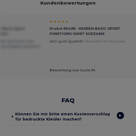
Kundenbewertungen
★ ★ ★ ★ ★
n Basic Sport
ProAct PA438 - HERREN BASIC SPORT
llos
FUNKTIONS-SHIRT KURZARM
olles Sportshirt, das
Sehr gute Qualität
Übersetzt von Français
euchtigkeit speichert!
Bewertung von Lucie M.
FAQ
Können Sie mir bitte einen Kostenvorschlag
für bedruckte Kleider machen?