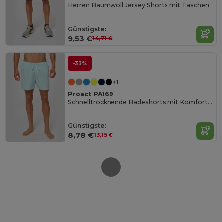
Herren Baumwoll Jersey Shorts mit Taschen
Günstigste:
9,53 €
14,71 €
-33%
+1
Proact PA169
Schnelltrocknende Badeshorts mit Komfortbund
Günstigste:
8,78 €
13,15 €