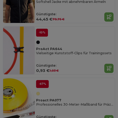
Softshell Jacke mit abnehmbaren Ärmeln
Günstigste:
44,45 €
79,75 €
-10%
ProAct PA644
Vielseitige Kunststoff-Clips für Trainingssets
Günstigste:
0,93 €
1,03 €
-67%
Proact PA077
Professionelles 30-Meter-Maßband für Präzision
Günstigste: