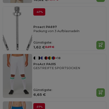
-47%
Proact PA697
Packung von 3 Aufblasnadeln
Günstigste:
1,62 €
3,07 €
+18
ProAct PA015
GESTREIFTE SPORTSOCKEN
Günstigste:
6,65 €
-37%