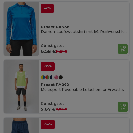
-41%
Proact PA336
Damen-Laufsweatshirt mit 1/4-Reißverschluss
Günstigste:
6,58 €
11,21 €
-35%
Proact PA042
Multisport Reversible Leibchen für Erwachsene und Kinder
Günstigste:
5,67 €
8,76 €
-54%