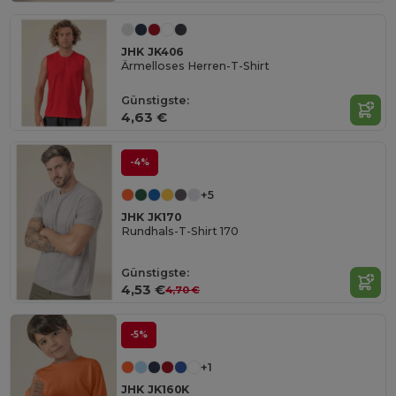
JHK JK406
Ärmelloses Herren-T-Shirt
Günstigste:
4,63 €
-4%
+5
JHK JK170
Rundhals-T-Shirt 170
Günstigste:
4,53 €
4,70 €
-5%
+1
JHK JK160K