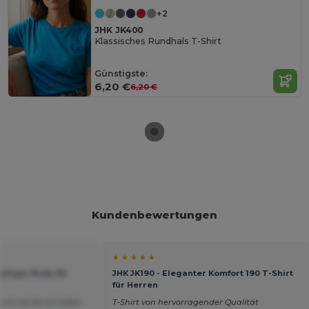
+2
JHK JK400
Klassisches Rundhals T-Shirt
Günstigste:
6,20 €
6,20 €
Kundenbewertungen
★ ★ ★ ★ ★
eliger Body für
JHK JK190 - Eleganter Komfort 190 T-Shirt
für Herren
 und werde auf jeden
T-Shirt von hervorragender Qualität