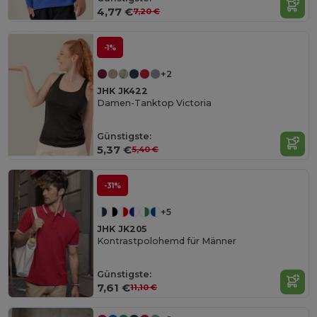
4,77 €
7,20 €
-1%
+2
JHK JK422
Damen-Tanktop Victoria
Günstigste:
5,37 €
5,40 €
-31%
+5
JHK JK205
Kontrastpolohemd für Männer
Günstigste:
7,61 €
11,10 €