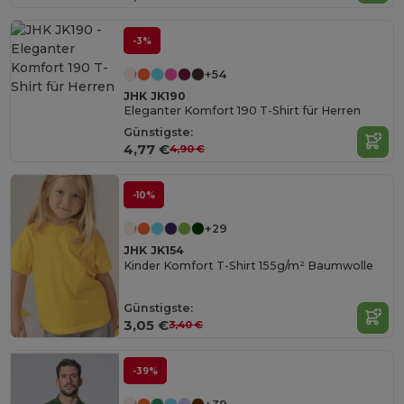
-3%
+54
JHK JK190
Eleganter Komfort 190 T-Shirt für Herren
Günstigste:
4,77 €
4,90 €
-10%
+29
JHK JK154
Kinder Komfort T-Shirt 155g/m² Baumwolle
Günstigste:
3,05 €
3,40 €
-39%