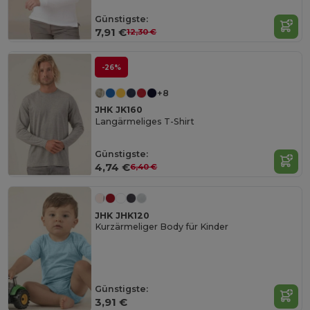
Günstigste:
7,91 €
12,30 €
-26%
+8
JHK JK160
Langärmeliges T-Shirt
Günstigste:
4,74 €
6,40 €
JHK JHK120
Kurzärmeliger Body für Kinder
Günstigste:
3,91 €