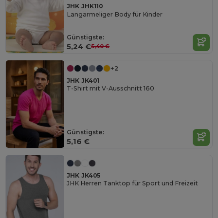
JHK JHK110
Langärmeliger Body für Kinder
Günstigste:
5,24 €
5,40 €
+2
JHK JK401
T-Shirt mit V-Ausschnitt 160
Günstigste:
5,16 €
JHK JK405
JHK Herren Tanktop für Sport und Freizeit