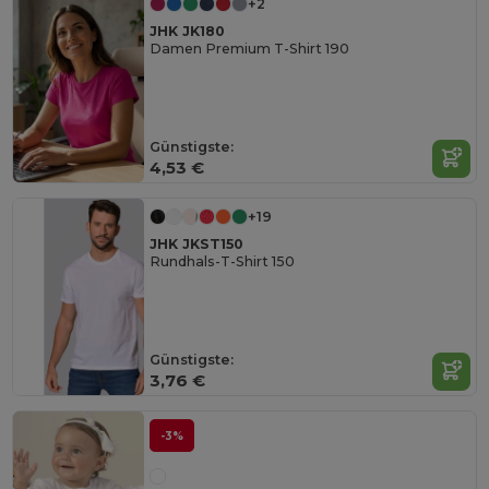
+2
JHK JK180
Damen Premium T-Shirt 190
Günstigste:
4,53 €
+19
JHK JKST150
Rundhals-T-Shirt 150
Günstigste:
3,76 €
-3%