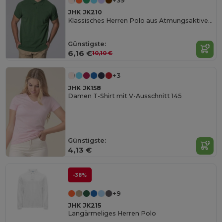
+39
JHK JK210
Klassisches Herren Polo aus Atmungsaktiver Baumwolle
Günstigste:
6,16 €
10,10 €
+3
JHK JK158
Damen T-Shirt mit V-Ausschnitt 145
Günstigste:
4,13 €
-38%
+9
JHK JK215
Langärmeliges Herren Polo