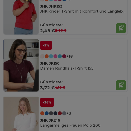
JHK JHK153
JHK Kinder T-Shirt mit Komfort und Langlebigkeit
Günstigste:
2,49 €
2,80 €
-9%
+18
JHK JK150
Damen Rundhals-T-Shirt 155
Günstigste:
3,72 €
4,10 €
-36%
+3
JHK JK216
Langärmeliges Frauen Polo 200