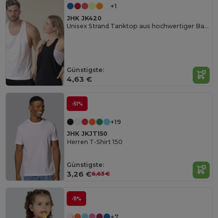
+1
JHK JK420
Unisex Strand Tanktop aus hochwertiger Baumwolle
Günstigste:
4,63 €
-51%
+19
JHK JKJT150
Herren T-Shirt 150
Günstigste:
3,26 €
6,63 €
-11%
+7