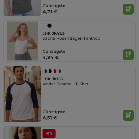
Günstigste:
4,71 €
JHK JK423
Saona Hosenträger-Tanktop
Günstigste:
4,94 €
JHK JK153
Kinder Baseball-T-Shirt
Günstigste:
6,51 €
-0%