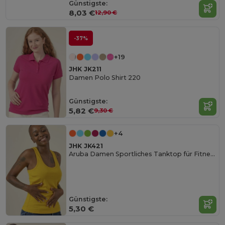
Günstigste:
8,03 €
12,90 €
-37%
+19
JHK JK211
Damen Polo Shirt 220
Günstigste:
5,82 €
9,30 €
+4
JHK JK421
Aruba Damen Sportliches Tanktop für Fitness
Günstigste:
5,30 €