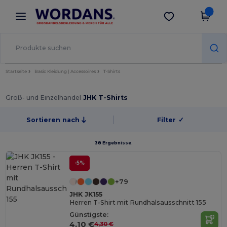
×
Wordans App
App holen
Bessere Preise in der App!
Startseite
Basic Kleidung | Accessoires
T-Shirts
Groß- und Einzelhandel
JHK T-Shirts
Sortieren nach
Filter
✓
38 Ergebnisse.
-5%
+79
JHK JK155
Herren T-Shirt mit Rundhalsausschnitt 155
Günstigste:
4,10 €
4,30 €