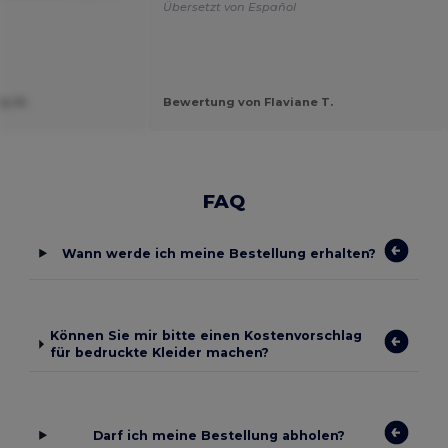
Übersetzt von Español
y M.
Bewertung von Flaviane T.
FAQ
Wann werde ich meine Bestellung erhalten?
Können Sie mir bitte einen Kostenvorschlag
für bedruckte Kleider machen?
Darf ich meine Bestellung abholen?