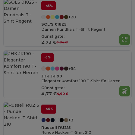
-45%
+20
SOL'S 01825
Damen Rundhals T -Shirt Regent
Günstigste:
2,73 €
3,94 €
-3%
+54
JHK JK190
Eleganter Komfort 190 T-Shirt für Herren
Günstigste:
4,77 €
4,90 €
-40%
+3
Russell RU215
Runde Nacken-T-Shirt 210