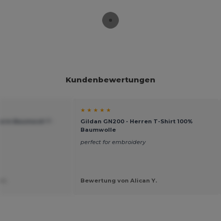
Kundenbewertungen
★ ★ ★ ★ ★
zarm Baumwoll T-
Gildan GN200 - Herren T-Shirt 100%
Baumwolle
perfect for embroidery
 I.
Bewertung von Alican Y.