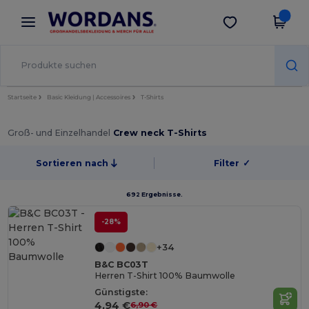
×
Wordans App
App holen
Bessere Preise in der App!
Startseite
Basic Kleidung | Accessoires
T-Shirts
Groß- und Einzelhandel
Crew neck T-Shirts
Sortieren nach
Filter
✓
692 Ergebnisse.
-28%
+34
B&C BC03T
Herren T-Shirt 100% Baumwolle
Günstigste:
4,94 €
6,90 €