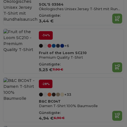
SOL'S 03564
Ökologisches Unisex Jersey T-Shirt mit Rundhalsausschnitt
Günstigste:
3,44 €
-34%
+6
Fruit of the Loom SC210
Premium Quality T-Shirt
Günstigste:
5,25 €
7,90 €
-28%
+33
B&C BC04T
Damen T-Shirt 100% Baumwolle
Günstigste:
4,94 €
6,90 €