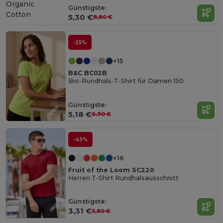
Organic
Günstigste:
Cotton
5,30 €
8,80 €
-25%
+15
B&C BC02B
Bio-Rundhals-T-Shirt für Damen 150
Günstigste:
5,18 €
6,90 €
-43%
+16
Fruit of the Loom SC220
Herren T-Shirt Rundhalsausschnitt
Günstigste:
3,31 €
5,80 €