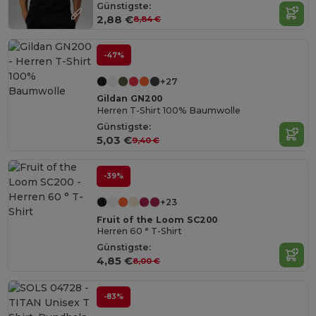
Günstigste:
2,88 €
8,84 €
-47%
+27
Gildan GN200
Herren T-Shirt 100% Baumwolle
Günstigste:
5,03 €
9,40 €
-39%
+23
Fruit of the Loom SC200
Herren 60 ° T-Shirt
Günstigste:
4,85 €
8,00 €
-83%