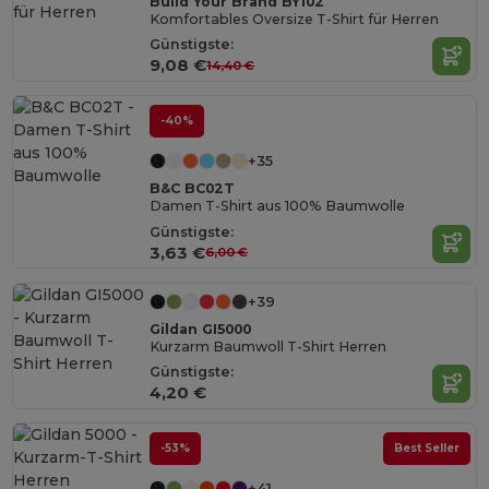
Build Your Brand BY102
Komfortables Oversize T-Shirt für Herren
Günstigste:
9,08 €
14,40 €
-40%
+35
B&C BC02T
Damen T-Shirt aus 100% Baumwolle
Günstigste:
3,63 €
6,00 €
+39
Gildan GI5000
Kurzarm Baumwoll T-Shirt Herren
Günstigste:
4,20 €
-53%
Best Seller
+41