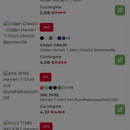
Kinder Kurzarm T-Shirt
Günstigste:
2,88 €
3,40 €
-56%
+5
Gildan GN400
Gildan Herren T-Shirt GN400 Baumwolle
Günstigste:
4,96 €
11,20 €
-5%
+78
JHK JK155
Herren T-Shirt mit Rundhalsausschnitt 155
Günstigste:
4,10 €
4,30 €
-12%