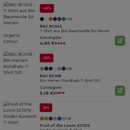
-43%
+12
B&C BC042
T-Shirt aus Bio-Baumwolle für Herren
Organic
Günstigste:
Cotton
4,85 €
8,50 €
-25%
+15
B&C BC01B
Bio-Herren-Rundhals-T-Shirt 150
Günstigste:
5,18 €
6,90 €
-15%
+8
Fruit of the Loom SC1019