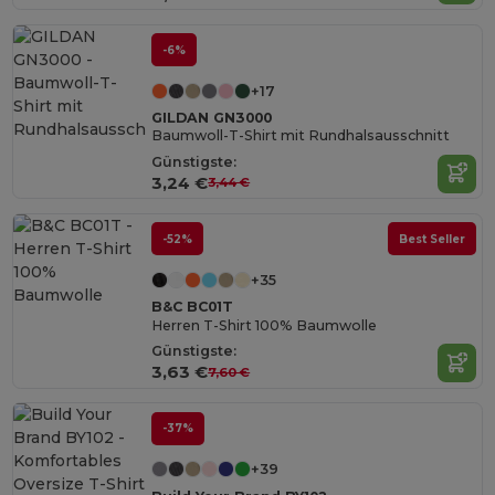
-6%
+17
GILDAN GN3000
Baumwoll-T-Shirt mit Rundhalsausschnitt
Günstigste:
3,24 €
3,44 €
-52%
Best Seller
+35
B&C BC01T
Herren T-Shirt 100% Baumwolle
Günstigste:
3,63 €
7,60 €
-37%
+39