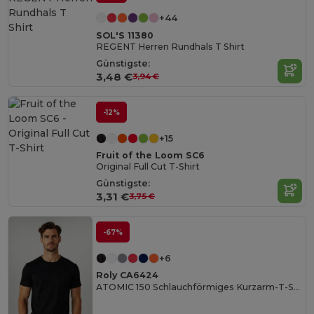
+44
SOL'S 11380
REGENT Herren Rundhals T Shirt
Günstigste:
3,48 €
3,94 €
-12%
+15
Fruit of the Loom SC6
Original Full Cut T-Shirt
Günstigste:
3,31 €
3,75 €
-67%
+6
Roly CA6424
ATOMIC 150 Schlauchförmiges Kurzarm-T-Shirt