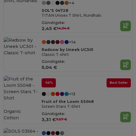
+4
SOL'S 04728
TITAN Unisex T Shirt, Rundhals
Günstigste:
2,45 €
14,34 €
+14
Radsow by Uneek UC301
Classic T-shirt
Günstigste:
5,04 €
-56%
Best Seller
+13
Fruit of the Loom SS048
Screen Stars T-Shirt
Organic
Günstigste:
Cotton
3,31 €
7,57 €