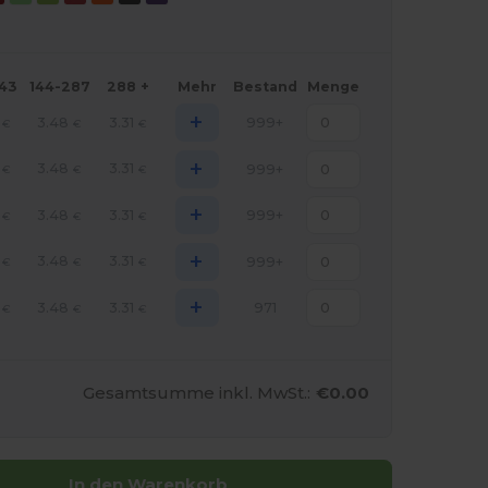
143
144-287
288 +
Mehr
Bestand
Menge
+
3.48
3.31
999+
€
€
€
+
3.48
3.31
999+
€
€
€
+
3.48
3.31
999+
€
€
€
+
3.48
3.31
999+
€
€
€
+
3.48
3.31
971
€
€
€
Gesamtsumme inkl. MwSt.:
€0.00
In den Warenkorb