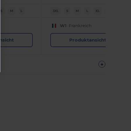
S
M
L
3XL
S
M
L
XL
2XL
W1
Frankreich
nsicht
Produktansicht