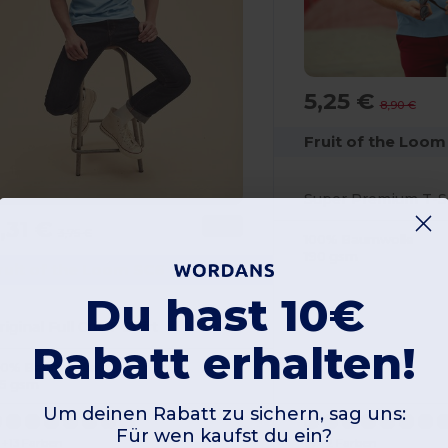
5,25 €
8,90 €
Fruit of the Loom
Super Premium T-S
,31 €
-12%
3,75 €
100% Baumwolle
190 gsm
ruit of the Loom SC6
Du hast 10€
riginal Full Cut T-Shirt
Rabatt erhalten!
00% Baumwolle
35 gsm
Um deinen Rabatt zu sichern, sag uns:
Für wen kaufst du ein?
+13 Farben
+2 Farben