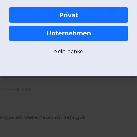
S
M
L
XL
2XL
3XL
3XL
4XL
5XL
Privat
W1
Frankreich
W1
Frankreich
Unternehmen
Produktansicht
Produkta
Nein, danke
6670 verkaufte Artikel
te Qualität. Weite Passform. Sehr gut