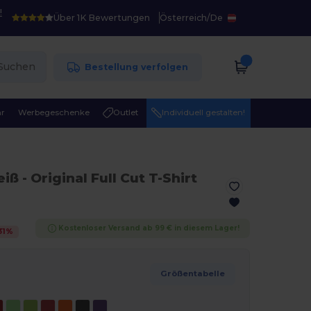
!
Über 1K Bewertungen
Österreich
/
De
Suchen
Bestellung verfolgen
r
Werbegeschenke
Outlet
Individuell gestalten!
eiß
- Original Full Cut T-Shirt
Kostenloser Versand ab 99 € in diesem Lager!
31
%
Größentabelle