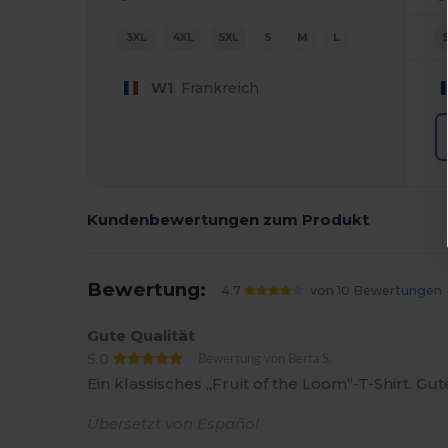
3XL
4XL
5XL
S
M
L
W1
Frankreich
Kundenbewertungen zum Produkt
Bewertung:
4.7
von 10 Bewertungen
Gute Qualität
5.0
Bewertung von Berta S.
Ein klassisches „Fruit of the Loom“-T-Shirt. Gu
Übersetzt von Español