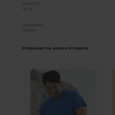
GEWICHT
144 g.
Hoher Bestand
Anpassbar
Grammatur
135g/m²
Entdecken Sie andere Produkte
Jetzt
Konfigurieren!
K