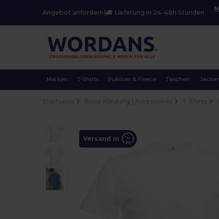
N
Angebot anfordern
|
Lieferung in 24-48h Stunden
Marken
T-Shirts
Pullover & Fleece
Taschen
Jacke
Startseite
Basic Kleidung | Accessoires
T-Shirts
Versand in