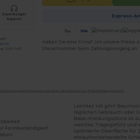
Zuverlässiger
Express-A
Support
bot?
Haben Sie eine Firma? Um unsere Preise o
18 026
Steuernummer beim Zahlungsvorgang an.
ag: 10:00–14:00
mkalibrierung möglicherweise nicht genau der tatsächlichen Produktfarbe entspricht.
Leichtes 145 g/m² Baumwoll
täglichen Gebrauch oder Gr
Basic-Kleidungsstück ist au
ckbarkeit
weiches Tragegefühl und ein
ür Formbeständigkeit
optimierte Oberfläche für
lation
einlaufvorbehandelte Sc