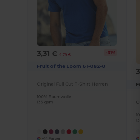
3,31 €
-31%
4,79 €
Fruit of the Loom 61-082-0
3
F
Original Full Cut T-Shirt Herren
100% Baumwolle
O
135 gsm
1
1
+14 Farben