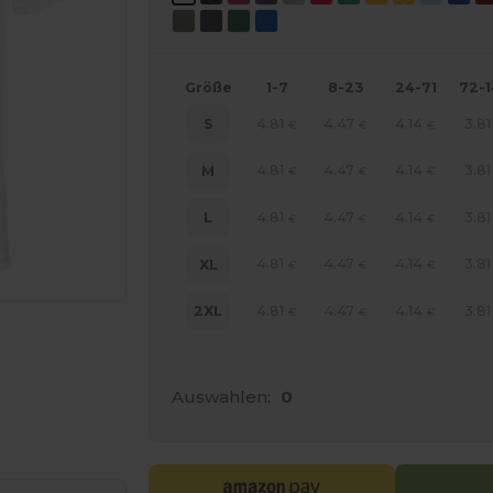
Größe
1-7
8-23
24-71
72-
4.81
4.47
4.14
3.81
S
€
€
€
4.81
4.47
4.14
3.81
M
€
€
€
4.81
4.47
4.14
3.81
L
€
€
€
4.81
4.47
4.14
3.81
XL
€
€
€
4.81
4.47
4.14
3.81
2XL
€
€
€
Auswahlen:
0
line HIER!