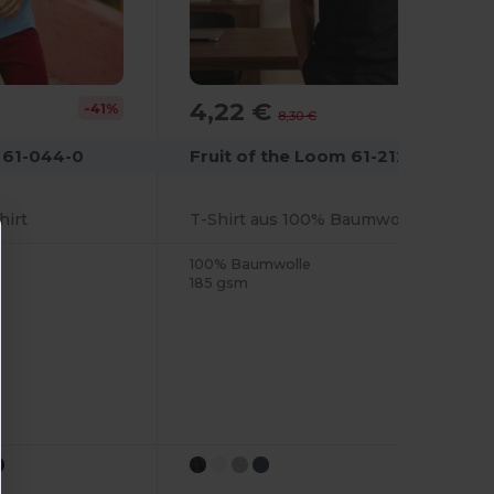
4,22 €
-41%
-49%
8,30 €
 61-044-0
Fruit of the Loom 61-212-0
hirt
T-Shirt aus 100% Baumwolle
100% Baumwolle
185 gsm