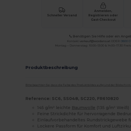
Anmelden,
Schneller Versand
Registrieren oder
Gast-Checkout
Benötigen Sie Hilfe oder ein Ange
Kontakt
verkauf@wordans.at
ODER
0800 0
Montag – Donnerstag: 10:00–13:00 & 14:00–17:30 Freit
Produktbeschreibung
Bitte beachten Sie, dass die Farbe des Produktbildes aufgrund der Bildschir
Reference: SC6, SS048, SC220, FR610820
145 g/m² leichte
Baumwolle
(135 g/m² Weiß)
Feine Strickdichte für hervorragende Bedru
Einlaufvorbehandeltes Rundstrickgewebe f
Lockere Passform für Komfort und Luftzirku