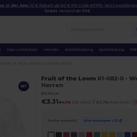
ur in der App:
10 € Rabatt ab 80 € mit Code APP10. Jetzt installieren
Gratis
Versand ab 99€
n
Caps und Mützen
Hemden
Arbeitskleidung
Sportkleidung
Meh
Herren
Fruit of the Loom 61-082-0
Fruit of the Loom
61-082-0
- W
Herren
W1
Bereits ab
€3.31
|
-
€4.79
inkl. MwSt
€2.76
ohne MwSt
Farbe auswahl:
Alle anzeigen
+ 21