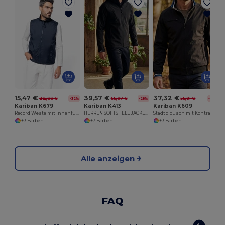
15,47 €
39,57 €
37,32 €
22,88 €
55,07 €
55,91 €
-32%
-28%
-33%
Kariban K679
Kariban K413
Kariban K609
Record Weste mit Innenfutter aus Fleece
HERREN SOFTSHELL JACKE MIT KAPUZE
Stadtblouson mit Kontraststreifen und Taschen
+3 Farben
+7 Farben
+3 Farben
Alle anzeigen
FAQ