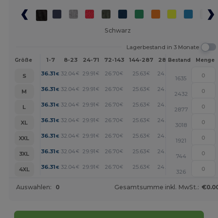
Schwarz
Lagerbestand in 3 Monate
1-7
8-23
24-71
72-143
144-287
288 +
Mehr
Größe
Bestand
Menge
+
36.31
32.04
29.91
26.70
25.63
24.56
€
€
€
€
€
€
S
1635
+
36.31
32.04
29.91
26.70
25.63
24.56
€
€
€
€
€
€
M
2432
+
36.31
32.04
29.91
26.70
25.63
24.56
€
€
€
€
€
€
L
2877
+
36.31
32.04
29.91
26.70
25.63
24.56
€
€
€
€
€
€
XL
3018
+
36.31
32.04
29.91
26.70
25.63
24.56
€
€
€
€
€
€
XXL
1921
+
36.31
32.04
29.91
26.70
25.63
24.56
€
€
€
€
€
€
3XL
744
+
36.31
32.04
29.91
26.70
25.63
24.56
€
€
€
€
€
€
4XL
326
Auswahlen:
0
Gesamtsumme inkl. MwSt.:
€0.0