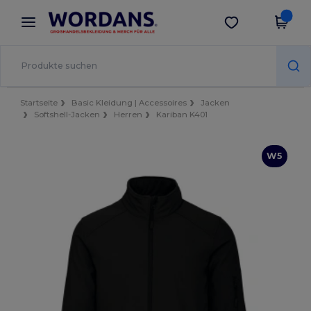
×
Wordans App
App holen
Bessere Preise in der App!
Startseite
Basic Kleidung | Accessoires
Jacken
Softshell-Jacken
Herren
Kariban K401
W5