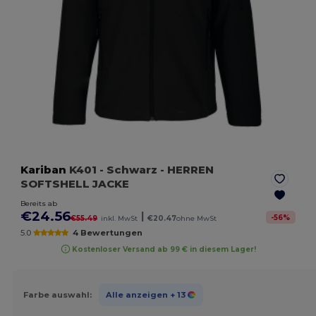
Kariban
K401
- Schwarz
- HERREN
SOFTSHELL JACKE
Bereits ab
€24.56
|
-
56
%
€55.49
inkl. MwSt
€20.47
ohne MwSt
5.0
4 Bewertungen
Kostenloser Versand ab 99 € in diesem Lager!
Farbe auswahl:
Alle anzeigen
+ 13