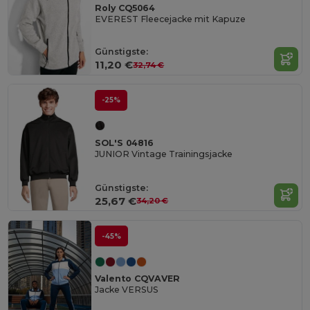
Roly CQ5064
EVEREST Fleecejacke mit Kapuze
Günstigste:
11,20 €
32,74 €
-25%
SOL'S 04816
JUNIOR Vintage Trainingsjacke
Günstigste:
25,67 €
34,20 €
-45%
Valento CQVAVER
Jacke VERSUS