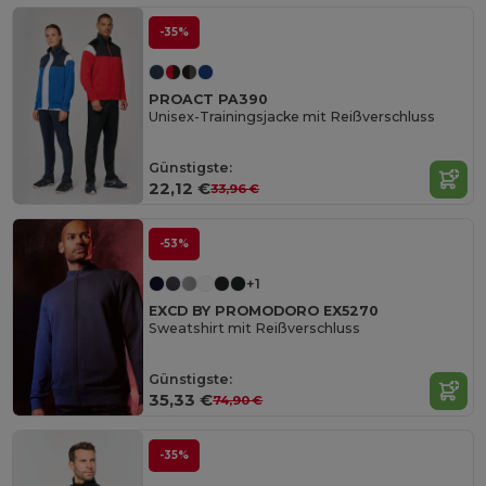
-35%
PROACT PA390
Unisex-Trainingsjacke mit Reißverschluss
Günstigste:
22,12 €
33,96 €
-53%
+1
EXCD BY PROMODORO EX5270
Sweatshirt mit Reißverschluss
Günstigste:
35,33 €
74,90 €
-35%