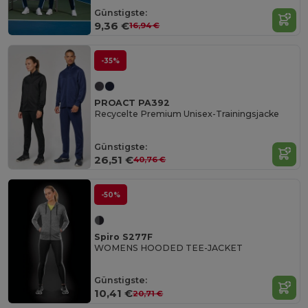
Günstigste:
9,36 €
16,94 €
-35%
PROACT PA392
Recycelte Premium Unisex-Trainingsjacke
Günstigste:
26,51 €
40,76 €
-50%
Spiro S277F
WOMENS HOODED TEE-JACKET
Günstigste:
10,41 €
20,71 €