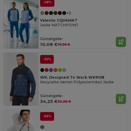
-48%
+2
Valento CQVAMAT
Jacke MATCHPOINT
Günstigste:
10,08 €
19,36 €
-35%
WK. Designed To Work WK9108
Recycelte Herren Polyestertrikot Jacke
Günstigste:
34,25 €
52,96 €
-66%