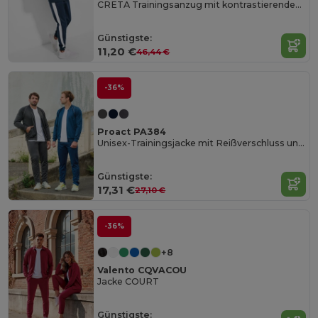
CRETA Trainingsanzug mit kontrastierenden Seitenstreifen
Günstigste:
11,20 €
46,44 €
-36%
Proact PA384
Unisex-Trainingsjacke mit Reißverschluss und Paspel
Günstigste:
17,31 €
27,10 €
-36%
+8
Valento CQVACOU
Jacke COURT
Günstigste: