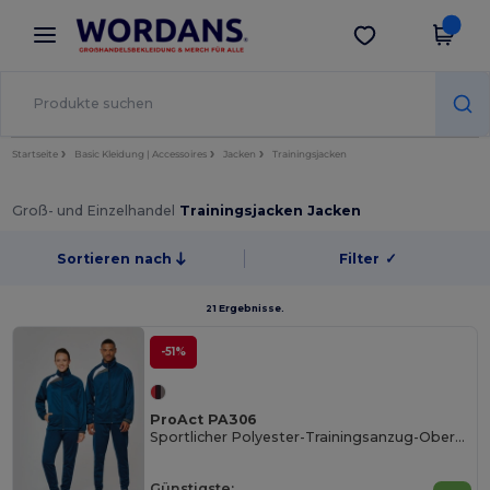
×
Wordans App
App holen
Bessere Preise in der App!
Startseite
Basic Kleidung | Accessoires
Jacken
Trainingsjacken
Groß- und Einzelhandel
Trainingsjacken Jacken
Sortieren nach
Filter
✓
21 Ergebnisse.
-51%
ProAct PA306
Sportlicher Polyester-Trainingsanzug-Oberteil
Günstigste: