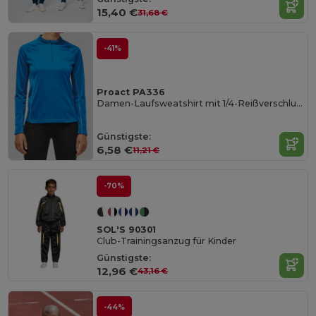
15,40 €
31,68 €
-41%
Proact PA336
Damen-Laufsweatshirt mit 1/4-Reißverschluss
Günstigste:
6,58 €
11,21 €
-70%
SOL'S 90301
Club-Trainingsanzug für Kinder
Günstigste:
12,96 €
43,16 €
-44%