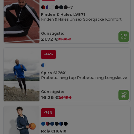
+7
Finden & Hales LV871
Finden & Hales Unisex Sportjacke Komfort
Günstigste:
21,72 €
39,10 €
-44%
Spiro S178X
Probetraining top Probetraining Longsleeve
Günstigste:
16,26 €
29,15 €
-76%
Roly CH6410