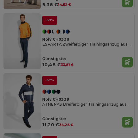
9,36 €
14,52 €
-69%
Roly CH0338
ESPARTA Zweifarbiger Trainingsanzug aus Acetat mit samtigem Futter
Günstigste:
10,48 €
33,81 €
-67%
Roly CH0339
ATHENAS Dreifarbiger Trainingsanzug aus Acetat mit samtigem Futter
Günstigste:
11,20 €
34,28 €