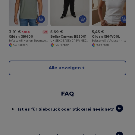
3,91 €
5,69 €
5,45 €
4,05 €
-3%
Gildan GI6400
Bella+Canvas BE3001
Gildan GI64V00L
Softstyle® Herren Baumwoll-T-Shirt
UNISEX JERSEY CREW NECK T-SHIRT
Softstyle® V-Ausschnitt T-Shirt Damen
+35 Farben
+25 Farben
+5 Farben
Alle anzeigen
FAQ
Ist es für Siebdruck oder Stickerei geeignet?