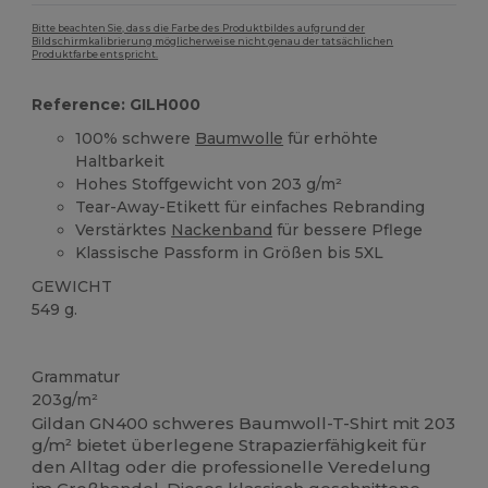
Bitte beachten Sie, dass die Farbe des Produktbildes aufgrund der
Bildschirmkalibrierung möglicherweise nicht genau der tatsächlichen
Produktfarbe entspricht.
Reference: GILH000
100% schwere
Baumwolle
für erhöhte
Haltbarkeit
Hohes Stoffgewicht von 203 g/m²
Tear-Away-Etikett für einfaches Rebranding
Verstärktes
Nackenband
für bessere Pflege
Klassische Passform in Größen bis 5XL
GEWICHT
549 g.
Tear Away
Anpassbar
Hoher Bestand
Grammatur
203g/m²
Gildan GN400 schweres Baumwoll-T-Shirt mit 203
g/m² bietet überlegene Strapazierfähigkeit für
den Alltag oder die professionelle Veredelung