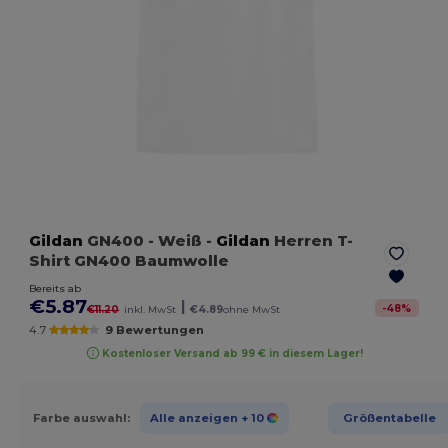
Gildan
GN400
- Weiß
-
Gildan
Herren T-
Shirt GN400 Baumwolle
Bereits ab
€5.87
|
-
48
%
€11.20
inkl. MwSt
€4.89
ohne MwSt
4.7
9 Bewertungen
Kostenloser Versand ab 99 € in diesem Lager!
Farbe auswahl:
Alle anzeigen
+ 10
Größentabelle