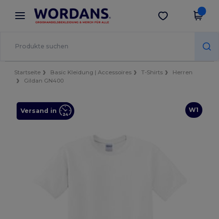
×
Wordans App
App holen
Bessere Preise in der App!
Startseite
Basic Kleidung | Accessoires
T-Shirts
Herren
Gildan GN400
W1
Versand in