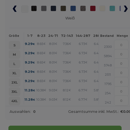
Weiß
1-7
8-23
24-71
72-143
144-287
288 +
Mehr
Größe
Bestand
Menge
+
9.29
8.65
8.01
7.36
6.73
6.41
€
€
€
€
€
€
S
2300
+
9.29
8.65
8.01
7.36
6.73
6.41
€
€
€
€
€
€
M
5894
+
9.29
8.65
8.01
7.36
6.73
6.41
€
€
€
€
€
€
L
5748
+
9.29
8.65
8.01
7.36
6.73
6.41
€
€
€
€
€
€
XL
2511
+
9.29
8.65
8.01
7.36
6.73
6.41
€
€
€
€
€
€
2XL
1795
+
11.28
10.38
9.03
8.12
6.77
5.87
€
€
€
€
€
€
3XL
254
+
11.28
10.38
9.03
8.12
6.77
5.87
€
€
€
€
€
€
4XL
242
Auswahlen:
0
Gesamtsumme inkl. MwSt.:
€0.0