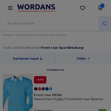
×
Wordans App
App holen
Bessere Preise in der App!
Startseite
Basic Kleidung | Accessoires
Sportkleidung
Groß- und Einzelhandel
Front row Sportkleidung
Sortieren nach
Filter
✓
10 Ergebnisse.
-44%
Front row FR100
Klassisches Rugby Freizeitshirt aus Baumwolle
Günstigste: