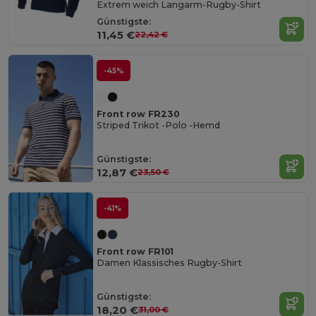
Extrem weich Langarm-Rugby-Shirt
Günstigste:
11,45 €
22,42 €
-45%
Front row FR230
Striped Trikot -Polo -Hemd
Günstigste:
12,87 €
23,50 €
-41%
Front row FR101
Damen Klassisches Rugby-Shirt
Günstigste:
18,20 €
31,00 €