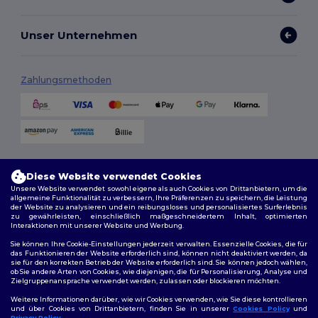
Unser Unternehmen
Zahlungsmethoden
Versandmethoden
Diese Website verwendet Cookies
Unsere Website verwendet sowohl eigene als auch Cookies von Drittanbietern, um die
allgemeine Funktionalität zu verbessern, Ihre Präferenzen zu speichern, die Leistung
der Website zu analysieren und ein reibungsloses und personalisiertes Surferlebnis
zu gewährleisten, einschließlich maßgeschneidertem Inhalt, optimierten
Interaktionen mit unserer Website und Werbung.
Sie können Ihre Cookie-Einstellungen jederzeit verwalten. Essenzielle Cookies, die für
das Funktionieren der Website erforderlich sind, können nicht deaktiviert werden, da
sie für den korrekten Betrieb der Website erforderlich sind. Sie können jedoch wählen,
Folge uns
ob Sie andere Arten von Cookies, wie diejenigen, die für Personalisierung, Analyse und
Zielgruppenansprache verwendet werden, zulassen oder blockieren möchten.
Weitere Informationen darüber, wie wir Cookies verwenden, wie Sie diese kontrollieren
und über Cookies von Drittanbietern, finden Sie in unserer
Cookies Policy
und
Privacy Policy
.