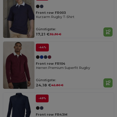
Front row FR003
Kurzarm Rugby T-Shirt
Günstigste:
17,21 €
32,30 €
-44%
Front row FR104
Herren Premium Superfit Rugby
Günstigste:
24,18 €
42,80 €
-49%
Front row FR43M