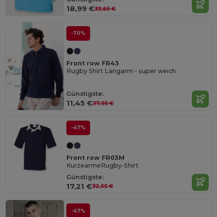
18,99 €
33,65 €
-70%
Front row FR43
Rugby Shirt Langarm - super weich
Günstigste:
11,45 €
37,95 €
-47%
Front row FR03M
KurzearmeRugby-Shirt
Günstigste:
17,21 €
32,55 €
-47%