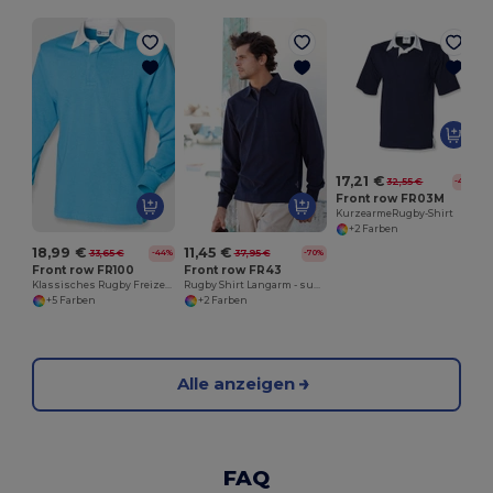
17,21 €
32,55 €
-47%
Front row FR03M
KurzearmeRugby-Shirt
+2 Farben
18,99 €
11,45 €
33,65 €
37,95 €
-44%
-70%
Front row FR100
Front row FR43
Klassisches Rugby Freizeitshirt aus Baumwolle
Rugby Shirt Langarm - super weich
+5 Farben
+2 Farben
Alle anzeigen
FAQ