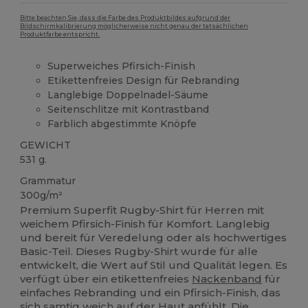
Bitte beachten Sie, dass die Farbe des Produktbildes aufgrund der
Bildschirmkalibrierung möglicherweise nicht genau der tatsächlichen
Produktfarbe entspricht.
Superweiches Pfirsich-Finish
Etikettenfreies Design für Rebranding
Langlebige Doppelnadel-Säume
Seitenschlitze mit Kontrastband
Farblich abgestimmte Knöpfe
GEWICHT
531 g.
Grammatur
300g/m²
Premium Superfit Rugby-Shirt für Herren mit
weichem Pfirsich-Finish für Komfort. Langlebig
und bereit für Veredelung oder als hochwertiges
Basic-Teil. Dieses Rugby-Shirt wurde für alle
entwickelt, die Wert auf Stil und Qualität legen. Es
verfügt über ein etikettenfreies
Nackenband
für
einfaches Rebranding und ein Pfirsich-Finish, das
sich samtig weich auf der Haut anfühlt. Die