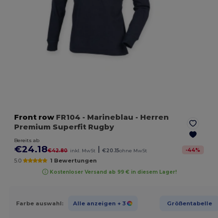
Front row
FR104
- Marineblau
- Herren
Premium Superfit Rugby
Bereits ab
€24.18
|
-
44
%
€42.80
inkl. MwSt
€20.15
ohne MwSt
5.0
1 Bewertungen
Kostenloser Versand ab 99 € in diesem Lager!
Farbe auswahl:
Alle anzeigen
+ 3
Größentabelle