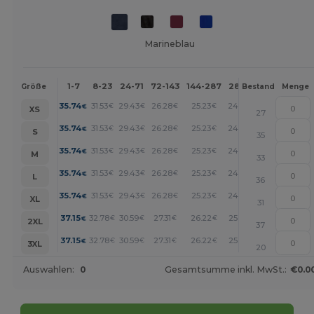
Marineblau
1-7
8-23
24-71
72-143
144-287
288 +
Mehr
Größe
Bestand
Menge
+
35.74
31.53
29.43
26.28
25.23
24.18
€
€
€
€
€
€
XS
27
+
35.74
31.53
29.43
26.28
25.23
24.18
€
€
€
€
€
€
S
35
+
35.74
31.53
29.43
26.28
25.23
24.18
€
€
€
€
€
€
M
33
+
35.74
31.53
29.43
26.28
25.23
24.18
€
€
€
€
€
€
L
36
+
35.74
31.53
29.43
26.28
25.23
24.18
€
€
€
€
€
€
XL
31
+
37.15
32.78
30.59
27.31
26.22
25.13
€
€
€
€
€
€
2XL
37
+
37.15
32.78
30.59
27.31
26.22
25.13
€
€
€
€
€
€
3XL
20
Auswahlen:
0
Gesamtsumme inkl. MwSt.:
€0.0