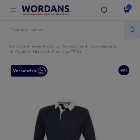
×
Wordans App
App holen
Bessere Preise in der App!
Startseite
Basic Kleidung | Accessoires
Sportkleidung
Rugby
Herren
Front row FR104
W1
Versand in