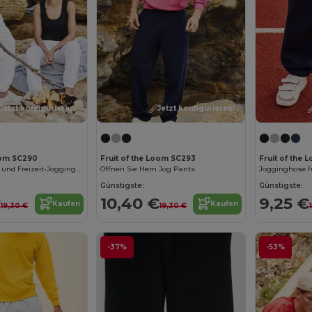
Jetzt konfigurieren!
Jetzt konfigurieren!
Loom SC290
Fruit of the Loom SC293
Fruit of the 
Bequeme Sport- und Freizeit-Jogginghose
Öffnen Sie Hem Jog Pants
Jogginghose f
Günstigste:
Günstigste:
€
10,40 €
9,25 €
Kaufen
Kaufen
19,30 €
19,30 €
-37%
-53%