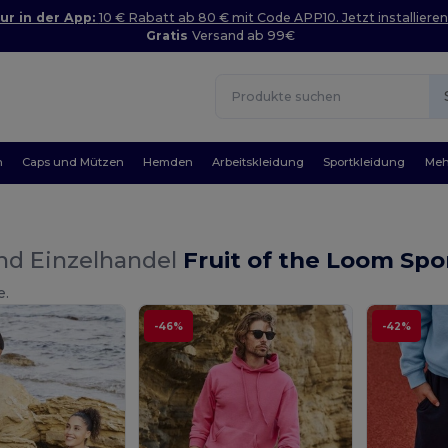
ur in der App:
10 € Rabatt ab 80 € mit Code APP10. Jetzt installieren
Gratis
Versand ab 99€
n
Caps und Mützen
Hemden
Arbeitskleidung
Sportkleidung
Meh
nd Einzelhandel
Fruit of the Loom Spo
e.
-46%
-42%