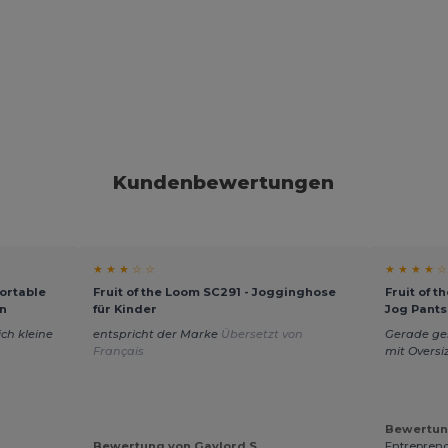
Kundenbewertungen
★ ★ ★ ☆ ☆
★ ★ ★ ★ ☆
fortable
Fruit of the Loom SC291 - Jogginghose
Fruit of 
n
für Kinder
Jog Pants
ch kleine
entspricht der Marke
Übersetzt von
Gerade ges
Français
mit Oversi
Bewertun
Bewertung von Gaylord S.
Entreprend