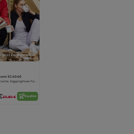
Jetzt konfigurieren!
 Loom SC4040
Bequeme Elastische Jogginghose für Alltag und Sport
€
Kaufen
30,80 €