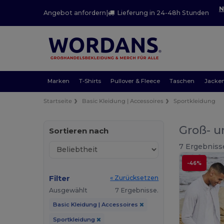
N
Angebot anfordern
|
Lieferung in 24-48h Stunden
Marken
T-Shirts
Pullover & Fleece
Taschen
Jacke
Startseite
Basic Kleidung | Accessoires
Sportkleidung
Groß- u
Sortieren nach
7 Ergebniss
-46%
Filter
« Zurücksetzen
Ausgewählt
7 Ergebnisse.
Basic Kleidung | Accessoires
Sportkleidung