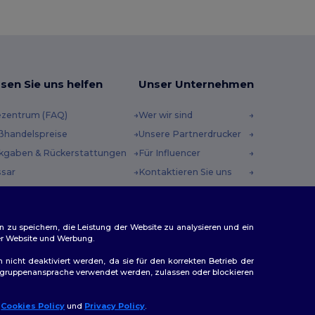
sen Sie uns helfen
Unser Unternehmen
ezentrum (FAQ)
Wer wir sind
ßhandelspreise
Unsere Partnerdrucker
kgaben & Rückerstattungen
Für Influencer
ssar
Kontaktieren Sie uns
sandmethoden
Karrierezentrum
scheincodes
n zu speichern, die Leistung der Website zu analysieren und ein
rer Website und Werbung.
n nicht deaktiviert werden, da sie für den korrekten Betrieb der
Zielgruppenansprache verwendet werden, zulassen oder blockieren
r
Cookies Policy
und
Privacy Policy
.
llo