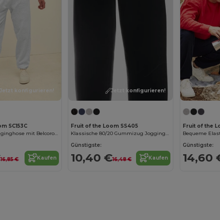
Jetzt konfigurieren!
Jetzt konfigurieren!
oom SC153C
Fruit of the Loom SS405
Fruit of the
Komfortable Jogginghose mit Belcoro® Garn
Klassische 80/20 Gummizug Jogginghose
Günstigste:
Günstigste:
€
10,40 €
14,60 
Kaufen
Kaufen
16,85 €
16,48 €