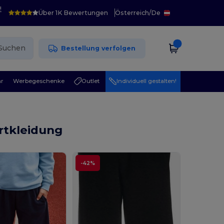
!
Über 1K Bewertungen
Österreich
/
De
Suchen
Bestellung verfolgen
r
Werbegeschenke
Outlet
Individuell gestalten!
rtkleidung
-42%