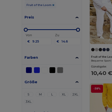
Fruit of the Loom
Preis
Von
Zu
€
€
Farben
Fruit of the 
Günstigste:
10,40 
Größe
-38%
S
M
L
XL
2XL
3XL