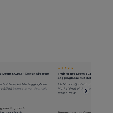
★ ★ ★ ★ ★
the Loom SC293 - Öffnen Sie Hem
Fruit of the Loom SC153C - Komfor
Jogginghose mit Belcoro® Garn
chnittene, leichte Jogginghose
Ich bin von Qualität und Passform de
ze-Effekt
Übersetzt von Français
Marke "Fruit of the loom" begeistert 
dieser Preis!
g von Mignon S.
re pour réussir
Bewertung von Guest U.