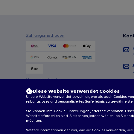
TH Clothes
(8)
Timberland
(2)
Tombo
(15)
Kont
Zahlungsmethoden
Tombo Teamsport
(2)
Towel city
(3)
Valento
(55)
Velilla
(3)
Versandmethoden
WK. Designed To Work
(4)
Diese Website verwendet Cookies
Unsere Website verwendet sowohl eigene als auch Cookies von Dr
reibungsloses und personalisiertes Surferlebnis zu gewährleiste
Sie können Ihre Cookie-Einstellungen jederzeit verwalten. Essen
Website erforderlich sind. Sie können jedoch wählen, ob Sie an
möchten.
2026. Alle Rechte vorbehalten
Weitere Informationen darüber, wie wir Cookies verwenden, wie Si