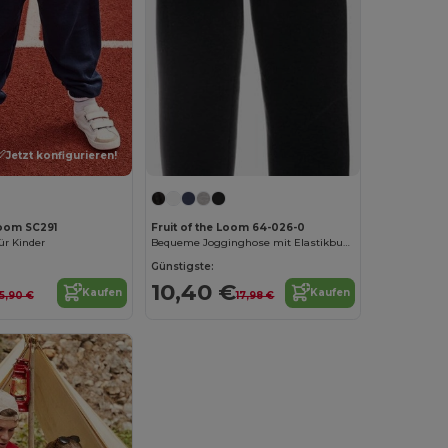
Jetzt konfigurieren!
Loom SC291
Fruit of the Loom 64-026-0
ür Kinder
Bequeme Jogginghose mit Elastikbund und Taschen
Günstigste:
10,40 €
Kaufen
Kaufen
15,90 €
17,98 €