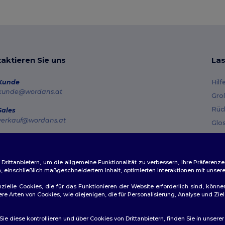
aktieren Sie uns
Las
Kunde
Hilf
kunde@wordans.at
Gro
Rüc
Sales
verkauf@wordans.at
Glo
Ver
Hotline
0800 018 026
Gut
Montag – Donnerstag: 10:00–13:00 & 14:00–17:30 Freitag: 10:00–14:00
ittanbietern, um die allgemeine Funktionalität zu verbessern, Ihre Präferenze
n, einschließlich maßgeschneidertem Inhalt, optimierten Interaktionen mit unse
Auftragsverfolgung
zielle Cookies, die für das Funktionieren der Website erforderlich sind, könne
dere Arten von Cookies, wie diejenigen, die für Personalisierung, Analyse und 
e diese kontrollieren und über Cookies von Drittanbietern, finden Sie in unsere
👋
Ha