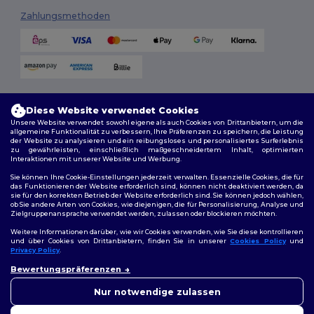
Zahlungsmethoden
Versandmethoden
Diese Website verwendet Cookies
Unsere Website verwendet sowohl eigene als auch Cookies von Drittanbietern, um die
allgemeine Funktionalität zu verbessern, Ihre Präferenzen zu speichern, die Leistung
der Website zu analysieren und ein reibungsloses und personalisiertes Surferlebnis
zu gewährleisten, einschließlich maßgeschneidertem Inhalt, optimierten
Interaktionen mit unserer Website und Werbung.
Sie können Ihre Cookie-Einstellungen jederzeit verwalten. Essenzielle Cookies, die für
das Funktionieren der Website erforderlich sind, können nicht deaktiviert werden, da
sie für den korrekten Betrieb der Website erforderlich sind. Sie können jedoch wählen,
Folge uns
ob Sie andere Arten von Cookies, wie diejenigen, die für Personalisierung, Analyse und
Zielgruppenansprache verwendet werden, zulassen oder blockieren möchten.
Weitere Informationen darüber, wie wir Cookies verwenden, wie Sie diese kontrollieren
und über Cookies von Drittanbietern, finden Sie in unserer
Cookies Policy
und
Privacy Policy
.
2026. Alle Rechte vorbehalten
👋
Hallo
Bewertungspräferenzen
Allgemeine Geschäftsbedingungen
|
Personalisierungsrichtlinien
|
Wenn Sie Fragen oder
Datenschutzbestimmungen
|
Cookie-Richtlinie
|
Site Map
Bedenken haben, können Sie
Nur notwendige zulassen
uns jederzeit kontaktieren.
Unser Chatbot ist hier, um