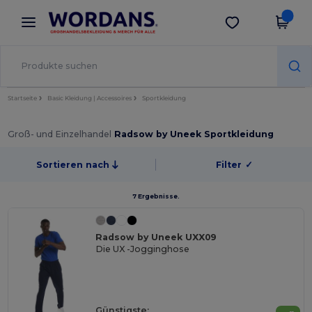
×
Wordans App
App holen
Bessere Preise in der App!
Startseite
Basic Kleidung | Accessoires
Sportkleidung
Groß- und Einzelhandel
Radsow by Uneek Sportkleidung
Sortieren nach
Filter
✓
7 Ergebnisse.
Radsow by Uneek UXX09
Die UX -Jogginghose
Günstigste: