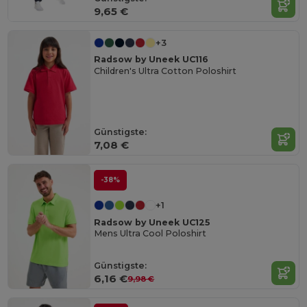
9,65 €
+3
Radsow by Uneek UC116
Children's Ultra Cotton Poloshirt
Günstigste:
7,08 €
-38%
+1
Radsow by Uneek UC125
Mens Ultra Cool Poloshirt
Günstigste:
6,16 €
9,98 €