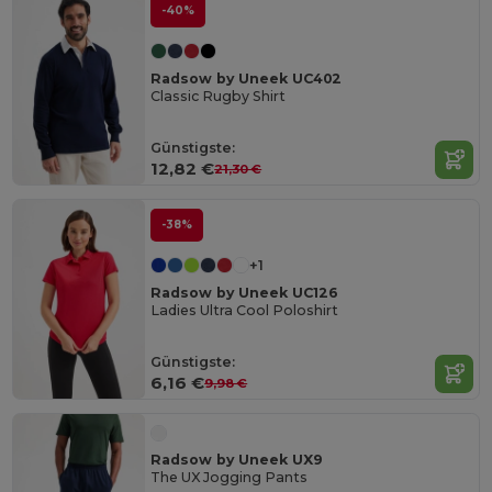
-40%
Radsow by Uneek UC402
Classic Rugby Shirt
Günstigste:
12,82 €
21,30 €
-38%
+1
Radsow by Uneek UC126
Ladies Ultra Cool Poloshirt
Günstigste:
6,16 €
9,98 €
Radsow by Uneek UX9
The UX Jogging Pants