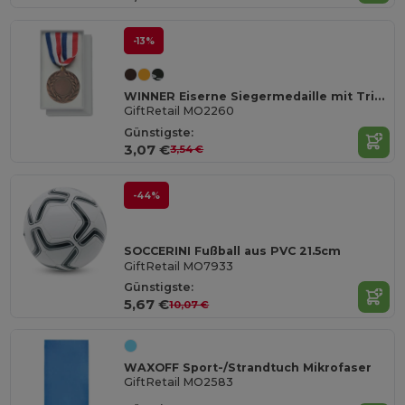
-13%
WINNER Eiserne Siegermedaille mit Trikolore-Band
GiftRetail MO2260
Günstigste:
3,07 €
3,54 €
-44%
SOCCERINI Fußball aus PVC 21.5cm
GiftRetail MO7933
Günstigste:
5,67 €
10,07 €
WAXOFF Sport-/Strandtuch Mikrofaser
GiftRetail MO2583