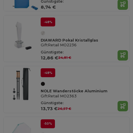
Günstigste:
8,74 €
-48%
DIAWARD Pokal Kristallglas
GiftRetail MO2236
Günstigste:
12,86 €
24,81 €
-48%
NOLE Wanderstöcke Aluminium
GiftRetail MO2363
Günstigste:
13,73 €
26,57 €
-50%