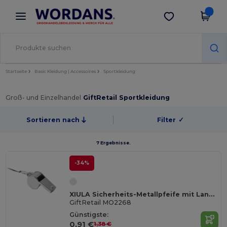
×
Wordans App
App holen
Bessere Preise in der App!
Startseite
Basic Kleidung | Accessoires
Sportkleidung
Groß- und Einzelhandel
GiftRetail Sportkleidung
Sortieren nach
Filter
✓
7 Ergebnisse.
-34%
XIULA Sicherheits-Metallpfeife mit Lanyard
GiftRetail MO2268
Günstigste:
0,91 €
1,38 €