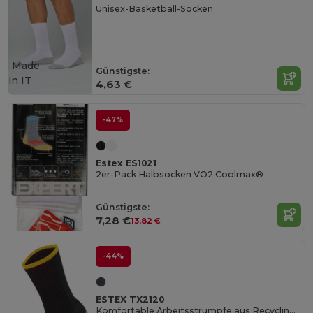
Unisex-Basketball-Socken
Made
Günstigste:
in
IT
4,63 €
-47%
Estex ES1021
2er-Pack Halbsocken VO2 Coolmax®
Günstigste:
7,28 €
13,82 €
-44%
ESTEX TX2120
Komfortable Arbeitsstrümpfe aus Recyclingmaterial