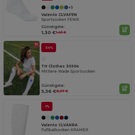
+5
Valento CLVAFEN
Sportsocken FENIX
Günstigste:
1,30 €
1,45 €
-34%
TH Clothes 30304
Mittlere-Wade Sportsocken
Günstigste:
5,36 €
8,07 €
-1%
Valento CLVAKRA
Fußballsocken KRAMER