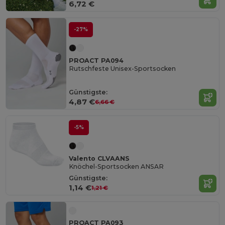
6,72 €
-27%
PROACT PA094
Rutschfeste Unisex-Sportsocken
Günstigste:
4,87 €
6,66 €
-5%
Valento CLVAANS
Knöchel-Sportsocken ANSAR
Günstigste:
1,14 €
1,21 €
PROACT PA093