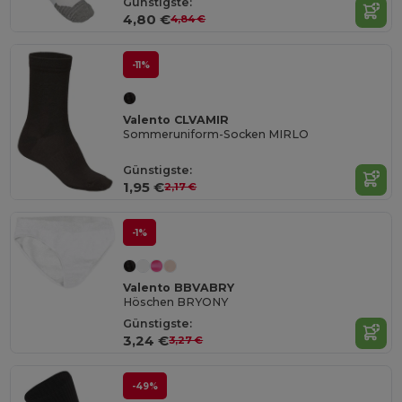
Günstigste:
4,80 €
4,84 €
-11%
Valento CLVAMIR
Sommeruniform-Socken MIRLO
Günstigste:
1,95 €
2,17 €
-1%
Valento BBVABRY
Höschen BRYONY
Günstigste:
3,24 €
3,27 €
-49%