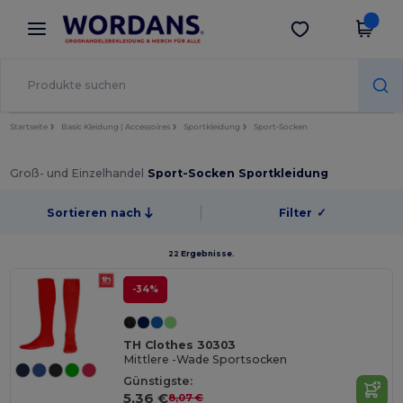
×
Wordans App
App holen
Bessere Preise in der App!
Startseite
Basic Kleidung | Accessoires
Sportkleidung
Sport-Socken
Groß- und Einzelhandel
Sport-Socken Sportkleidung
Sortieren nach
Filter
✓
22 Ergebnisse.
-34%
TH Clothes 30303
Mittlere -Wade Sportsocken
Günstigste:
5,36 €
8,07 €