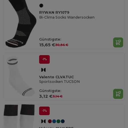
RYWAN RY1079
Bi-Clima Socks Wandersocken
Günstigste:
15,65 €
30,86 €
-1%
Valento CLVATUC
Sportsocken TUCSON
Günstigste:
3,12 €
3,14 €
-1%