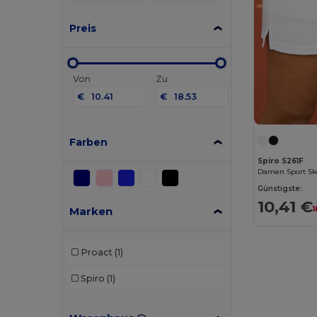
Preis
Von
Zu
€
€
Farben
Spiro S261F
Damen Sport Sk
Günstigste:
10,41 €
Marken
1
Proact
(1)
Spiro
(1)