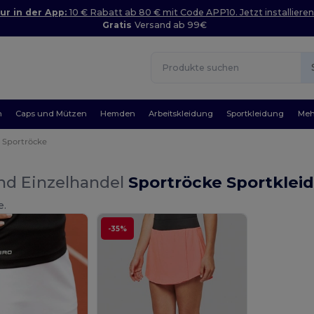
ur in der App:
10 € Rabatt ab 80 € mit Code APP10. Jetzt installieren
Gratis
Versand ab 99€
n
Caps und Mützen
Hemden
Arbeitskleidung
Sportkleidung
Meh
Sportröcke
nd Einzelhandel
Sportröcke Sportklei
e.
-35%