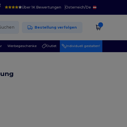
!
Über 1K Bewertungen
Österreich
/
De
Suchen
Bestellung verfolgen
r
Werbegeschenke
Outlet
Individuell gestalten!
dung