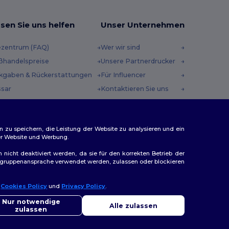
sen Sie uns helfen
Unser Unternehmen
ezentrum (FAQ)
Wer wir sind
ßhandelspreise
Unsere Partnerdrucker
kgaben & Rückerstattungen
Für Influencer
ssar
Kontaktieren Sie uns
sandmethoden
Karrierezentrum
scheincodes
n zu speichern, die Leistung der Website zu analysieren und ein
rer Website und Werbung.
n nicht deaktiviert werden, da sie für den korrekten Betrieb der
Zielgruppenansprache verwendet werden, zulassen oder blockieren
r
Cookies Policy
und
Privacy Policy
.
llo
ap
Sie Fragen oder Bedenken haben, können Sie uns jederzeit
Nur notwendige
Alle zulassen
ktieren. Unser Chatbot ist hier, um Ihnen zu helfen.
zulassen