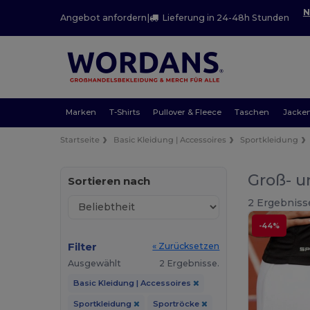
N
Angebot anfordern
|
Lieferung in 24-48h Stunden
Marken
T-Shirts
Pullover & Fleece
Taschen
Jacke
Startseite
Basic Kleidung | Accessoires
Sportkleidung
Groß- u
Sortieren nach
2 Ergebniss
-44%
Filter
« Zurücksetzen
Ausgewählt
2 Ergebnisse.
Basic Kleidung | Accessoires
Sportkleidung
Sportröcke