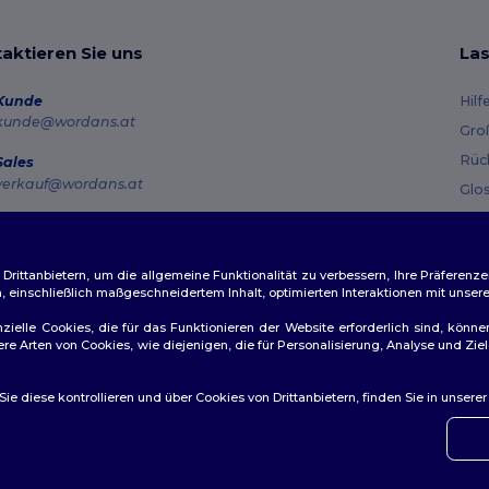
aktieren Sie uns
Las
Kunde
Hilf
kunde@wordans.at
Gro
Rüc
Sales
verkauf@wordans.at
Glo
Ver
Hotline
0800 018 026
Gut
Montag – Donnerstag: 10:00–13:00 & 14:00–17:30 Freitag: 10:00–14:00
ittanbietern, um die allgemeine Funktionalität zu verbessern, Ihre Präferenze
n, einschließlich maßgeschneidertem Inhalt, optimierten Interaktionen mit unse
Auftragsverfolgung
zielle Cookies, die für das Funktionieren der Website erforderlich sind, könne
dere Arten von Cookies, wie diejenigen, die für Personalisierung, Analyse und 
e diese kontrollieren und über Cookies von Drittanbietern, finden Sie in unsere
👋
Ha
ichtlinien
|
Datenschutzbestimmungen
|
Cookie-Richtlinie
|
Site M
Wenn 
konta