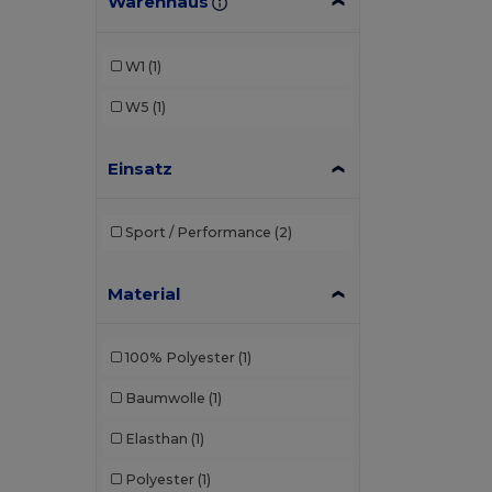
Warenhaus
W1
(1)
W5
(1)
Einsatz
Sport / Performance
(2)
Material
100% Polyester
(1)
Baumwolle
(1)
Elasthan
(1)
Polyester
(1)