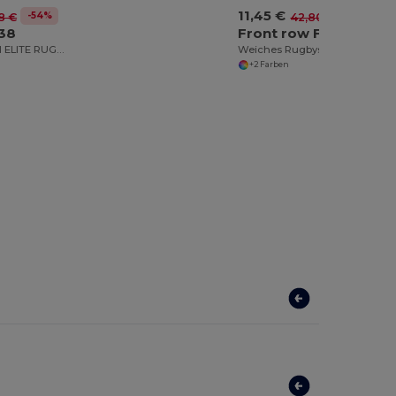
11,45 €
-54%
-73%
8 €
42,80 €
138
Front row FR043
ERWACHSENEN ELITE RUGBYSHORT
Weiches Rugbyshirt Langarm
+2 Farben