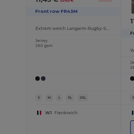
22,42 €
Front row FR43M
1
Extrem weich Langarm-Rugby-Shirt
F
Jersey
260 gsm
W
J
2
S
M
L
XL
2XL
W1
Frankreich