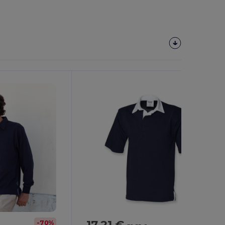
17,21 €
-70%
-47%