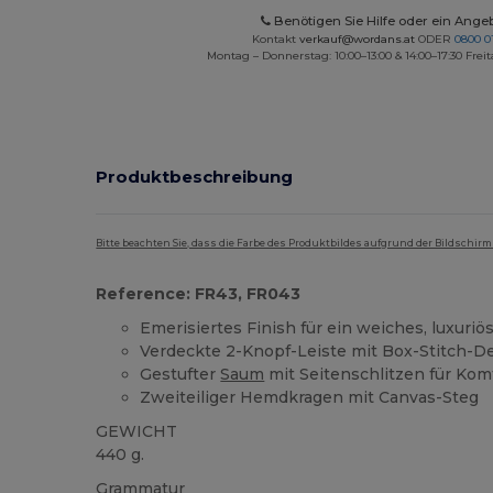
Benötigen Sie Hilfe oder ein Ange
Kontakt
verkauf@wordans.at
ODER
0800 0
Montag – Donnerstag: 10:00–13:00 & 14:00–17:30 Freit
Produktbeschreibung
Bitte beachten Sie, dass die Farbe des Produktbildes aufgrund der Bildschir
Reference: FR43, FR043
Emerisiertes Finish für ein weiches, luxuriö
Verdeckte 2-Knopf-Leiste mit Box-Stitch-De
Gestufter
Saum
mit Seitenschlitzen für Kom
Zweiteiliger Hemdkragen mit Canvas-Steg
GEWICHT
440 g.
Grammatur