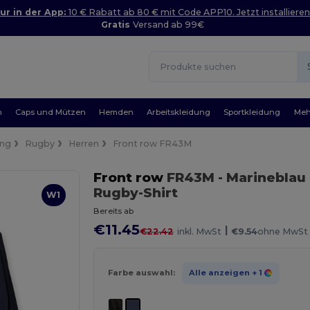
ur in der App:
10 € Rabatt ab 80 € mit Code APP10. Jetzt installieren
Gratis
Versand ab 99€
n
Caps und Mützen
Hemden
Arbeitskleidung
Sportkleidung
Meh
ung
Rugby
Herren
Front row FR43M
Front row
FR43M
- Marineblau
Rugby-Shirt
W1
Bereits ab
€11.45
|
€22.42
inkl. MwSt
€9.54
ohne MwSt
Farbe auswahl:
Alle anzeigen
+ 1