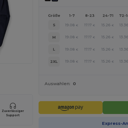
Größe
1-7
8-23
24-71
72-
19.08
17.17
15.26
13.3
S
€
€
€
19.08
17.17
15.26
13.3
M
€
€
€
19.08
17.17
15.26
13.3
L
€
€
€
19.08
17.17
15.26
13.3
2XL
€
€
€
r Ihre Produkte an
Auswahlen:
0
Zuverlässiger
Support
Express-A