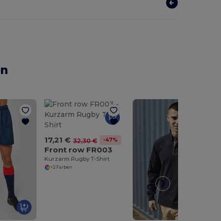
en
17,21 €
-47%
32,30 €
Front row FR003
Kurzarm Rugby T-Shirt
+2 Farben