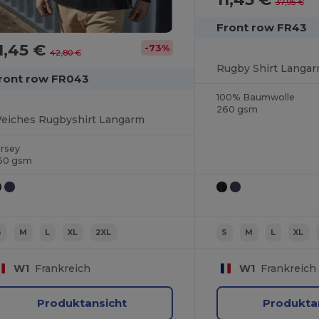
37,95 €
Front row FR43
1,45 €
-73%
42,80 €
ront row FR043
100% Baumwolle
260 gsm
eiches Rugbyshirt Langarm
ersey
60 gsm
S
M
L
XL
2XL
S
M
L
XL
W1
Frankreich
W1
Frankreich
Produktansicht
Produkta