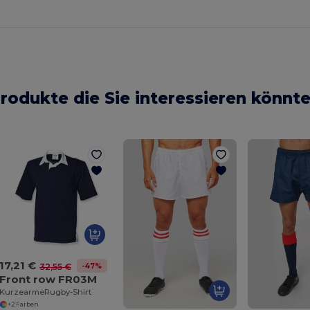
rodukte die Sie interessieren könnt
17,21 €
-47%
32,55 €
Front row FR03M
KurzearmeRugby-Shirt
+2 Farben