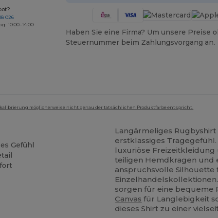
bot?
18 026
ag: 10:00–14:00
Haben Sie eine Firma? Um unsere Preise o
Steuernummer beim Zahlungsvorgang an.
mkalibrierung möglicherweise nicht genau der tatsächlichen Produktfarbe entspricht.
Langärmeliges Rugbyshirt 
erstklassiges Tragegefühl. 
ses Gefühl
luxuriöse Freizeitkleidung 
tail
teiligen Hemdkragen und e
fort
anspruchsvolle Silhouette
Einzelhandelskollektionen
sorgen für eine bequeme 
Canvas
für Langlebigkeit s
dieses Shirt zu einer viels