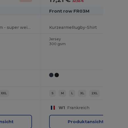
32,55 €
Front row FR03M
Rugby Shirt Langarm - super weich
KurzearmeRugby-Shirt
Jersey
300 gsm
XXL
S
M
L
XL
2XL
W1
Frankreich
nsicht
Produktansicht