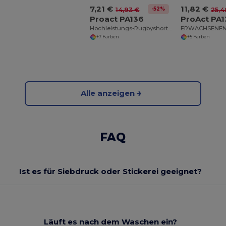
7,21 €
11,82 €
-52%
14,93 €
25,4
Proact PA136
ProAct PA
Hochleistungs-Rugbyshorts mit Verstärkter Naht
+7 Farben
+5 Farben
Alle anzeigen
FAQ
Ist es für Siebdruck oder Stickerei geeignet?
Läuft es nach dem Waschen ein?