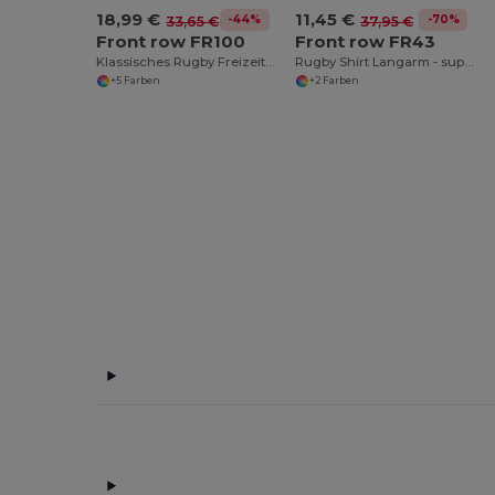
18,99 €
11,45 €
-44%
-70%
33,65 €
37,95 €
Front row FR100
Front row FR43
Klassisches Rugby Freizeitshirt aus Baumwolle
Rugby Shirt Langarm - super weich
+5 Farben
+2 Farben