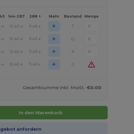
143
144-287
288 +
Mehr
Bestand
Menge
+
6
12.40
11.45
7
€
€
€
+
6
12.40
11.45
12
€
€
€
+
6
12.40
11.45
9
€
€
€
+
6
12.40
11.45
0
€
€
€
Gesamtsumme inkl. MwSt.:
€0.00
In den Warenkorb
ngebot anfordern