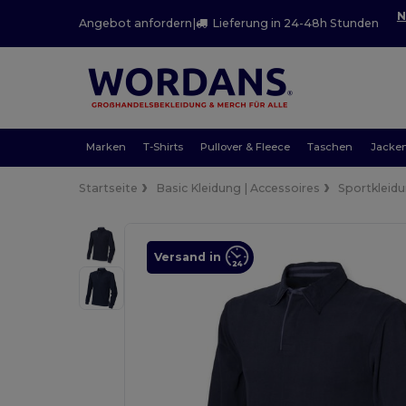
N
Angebot anfordern
|
Lieferung in 24-48h Stunden
Marken
T-Shirts
Pullover & Fleece
Taschen
Jacke
Startseite
Basic Kleidung | Accessoires
Sportkleid
Versand in