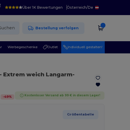
!
Über 1K Bewertungen
Österreich
/
De
Suchen
Bestellung verfolgen
r
Werbegeschenke
Outlet
Individuell gestalten!
- Extrem weich Langarm-
Kostenloser Versand ab 99 € in diesem Lager!
-
49
%
Größentabelle