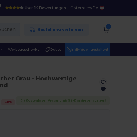
!
Über 1K Bewertungen
Österreich
/
De
Suchen
Bestellung verfolgen
r
Werbegeschenke
Outlet
Individuell gestalten!
ather Grau
- Hochwertige
und
Kostenloser Versand ab 99 € in diesem Lager!
-
38
%