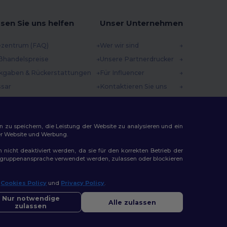
sen Sie uns helfen
Unser Unternehmen
ezentrum (FAQ)
Wer wir sind
ßhandelspreise
Unsere Partnerdrucker
kgaben & Rückerstattungen
Für Influencer
ssar
Kontaktieren Sie uns
sandmethoden
Karrierezentrum
scheincodes
n zu speichern, die Leistung der Website zu analysieren und ein
rer Website und Werbung.
n nicht deaktiviert werden, da sie für den korrekten Betrieb der
Zielgruppenansprache verwendet werden, zulassen oder blockieren
r
Cookies Policy
und
Privacy Policy
.
ap
Nur notwendige
Alle zulassen
zulassen