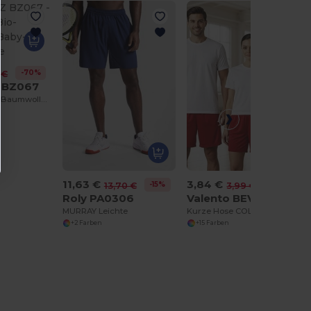
-70%
 €
 BZ067
Kuschelige Bio-Baumwolle Baby-Schlafanzüge
11,63 €
3,84 €
-15%
-4%
13,70 €
3,99 €
Roly PA0306
Valento BEVACOL
MURRAY Leichte
Kurze Hose COLLEGE
+2 Farben
+15 Farben