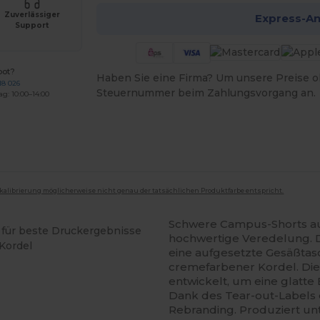
Zuverlässiger
Express-A
Support
bot?
Haben Sie eine Firma? Um unsere Preise o
18 026
Steuernummer beim Zahlungsvorgang an.
ag: 10:00–14:00
mkalibrierung möglicherweise nicht genau der tatsächlichen Produktfarbe entspricht.
Schwere Campus-Shorts 
für beste Druckergebnisse
hochwertige Veredelung. D
Kordel
eine aufgesetzte Gesäßtas
cremefarbener Kordel. Di
entwickelt, um eine glatte 
Dank des Tear-out-Labels e
Rebranding. Produziert unt