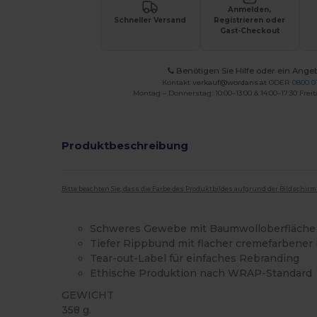
Anmelden,
Schneller Versand
Registrieren oder
Gast-Checkout
Benötigen Sie Hilfe oder ein Ange
Kontakt
verkauf@wordans.at
ODER
0800 0
Montag – Donnerstag: 10:00–13:00 & 14:00–17:30 Freit
Produktbeschreibung
Bitte beachten Sie, dass die Farbe des Produktbildes aufgrund der Bildschir
Schweres Gewebe mit Baumwolloberfläche 
Tiefer Rippbund mit flacher cremefarbener 
Tear-out-Label für einfaches Rebranding
Ethische Produktion nach WRAP-Standard
GEWICHT
358 g.