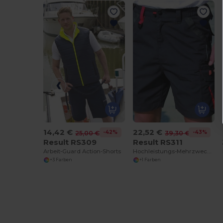
14,42 €
22,52 €
-42%
-43%
25,00 €
39,30 €
Result RS309
Result RS311
Arbeit-Guard Action-Shorts
Hochleistungs-Mehrzweck-Shorts für Handwerker
+3 Farben
+1 Farben