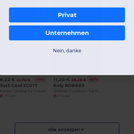
Privat
5,54 €
Unternehmen
18,20
BABYBUGZ
+3 Farben
Nein, danke
8,22 €
11,20 €
-35%
-60%
12,70 €
28,28 €
Just Cool JC017
Roly RD6665
Kurzes Tanktop für Frauen
SEBRING Funktions-Top für Damen
+3 Farben
+7 Farben
Alle anzeigen