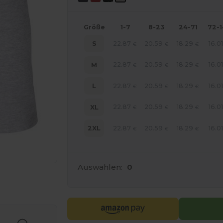
Größe
1-7
8-23
24-71
72-
22.87
20.59
18.29
16.0
S
€
€
€
22.87
20.59
18.29
16.0
M
€
€
€
22.87
20.59
18.29
16.0
L
€
€
€
22.87
20.59
18.29
16.0
XL
€
€
€
22.87
20.59
18.29
16.0
2XL
€
€
€
Auswahlen:
0
r Ihre Produkte an