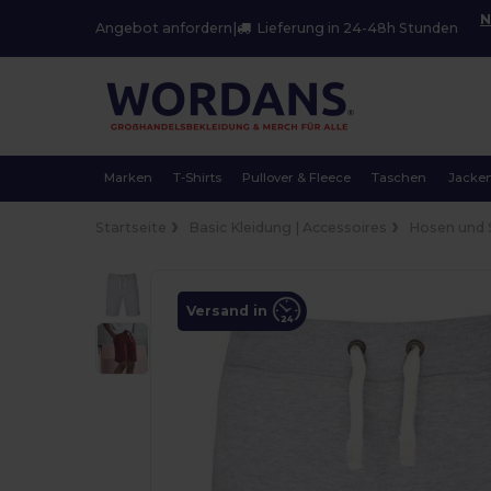
N
Angebot anfordern
|
Lieferung in 24-48h Stunden
Marken
T-Shirts
Pullover & Fleece
Taschen
Jacke
Startseite
Basic Kleidung | Accessoires
Hosen und 
Versand in