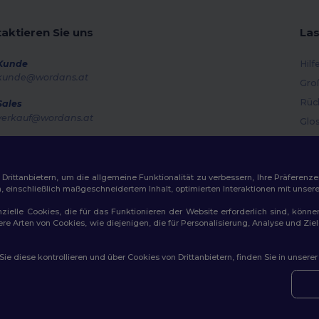
aktieren Sie uns
Las
Kunde
Hilf
kunde@wordans.at
Gro
Rüc
Sales
verkauf@wordans.at
Glo
Ver
Hotline
0800 018 026
Gut
Montag – Donnerstag: 10:00–13:00 & 14:00–17:30 Freitag: 10:00–14:00
ittanbietern, um die allgemeine Funktionalität zu verbessern, Ihre Präferenze
n, einschließlich maßgeschneidertem Inhalt, optimierten Interaktionen mit unse
Auftragsverfolgung
zielle Cookies, die für das Funktionieren der Website erforderlich sind, könne
dere Arten von Cookies, wie diejenigen, die für Personalisierung, Analyse und 
e diese kontrollieren und über Cookies von Drittanbietern, finden Sie in unsere
ichtlinien
|
Datenschutzbestimmungen
|
Cookie-Richtlinie
|
Site M