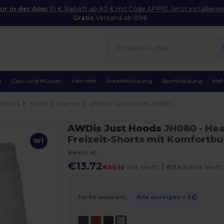
ur in der App:
10 € Rabatt ab 80 € mit Code APP10. Jetzt installieren
Gratis
Versand ab 99€
n
Caps und Mützen
Hemden
Arbeitskleidung
Sportkleidung
Meh
Shorts
Short
Herren
AWDis Just Hoods JH080
AWDis Just Hoods
JH080
- He
Freizeit-Shorts mit Komfortb
W1
Bereits ab
€13.72
|
€22.10
inkl. MwSt
€11.43
ohne MwSt
Farbe auswahl:
Alle anzeigen
+ 3