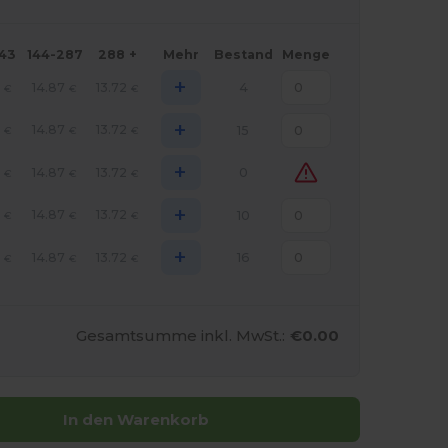
143
144-287
288 +
Mehr
Bestand
Menge
+
1
14.87
13.72
4
€
€
€
+
1
14.87
13.72
15
€
€
€
+
1
14.87
13.72
0
€
€
€
+
1
14.87
13.72
10
€
€
€
+
1
14.87
13.72
16
€
€
€
Gesamtsumme inkl. MwSt.:
€0.00
In den Warenkorb