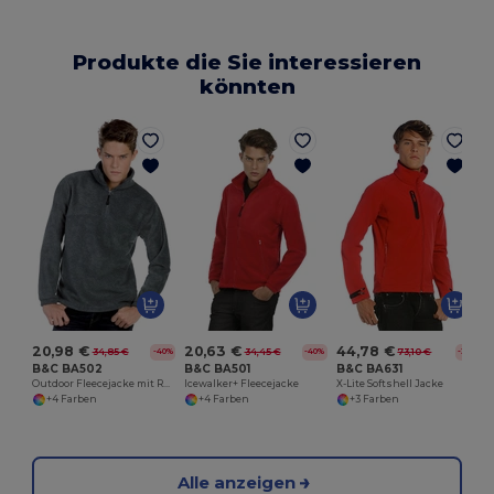
Produkte die Sie interessieren
könnten
A
20,98 €
20,63 €
44,78 €
34,85 €
34,45 €
73,10 €
-40%
-40%
-39%
B&C BA502
B&C BA501
B&C BA631
Outdoor Fleecejacke mit Reißverschluss und Taschen
Icewalker+ Fleecejacke
X-Lite Softshell Jacke
+4 Farben
+4 Farben
+3 Farben
Alle anzeigen