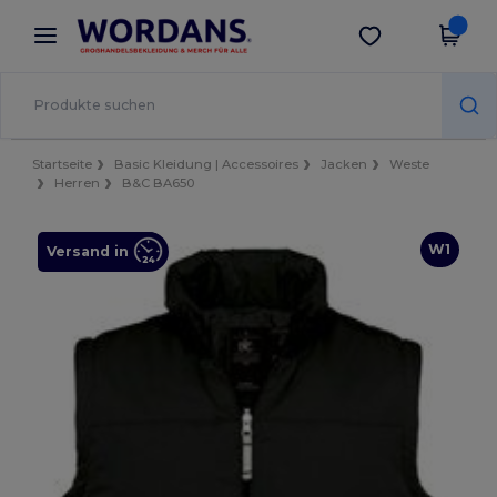
×
Wordans App
App holen
Bessere Preise in der App!
Startseite
Basic Kleidung | Accessoires
Jacken
Weste
Herren
B&C BA650
W1
Versand in