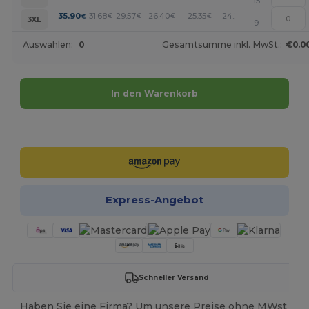
15
+
35.90
31.68
29.57
26.40
25.35
24.29
€
€
€
€
€
€
3XL
9
Auswahlen:
0
Gesamtsumme inkl. MwSt.:
€0.0
In den Warenkorb
Jetzt konfigurieren!
Express-Angebot
Schneller Versand
Haben Sie eine Firma? Um unsere Preise ohne MWst