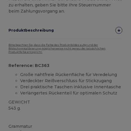
zu erhalten, geben Sie bitte Ihre Steuernummer
beim Zahlungsvorgang an.
Produktbeschreibung
Bitte beachten Sie, dass die Farbe des Produktbildes aufgrund der
Bildschirmkalibrierung möglicherweise nicht genau der tatsächlichen
Produktfarbe entspricht.
Reference: BC363
Große nahtfreie Rückenfläche für Veredelung
Verdeckter Reißverschluss für Stickzugang
Drei praktische Taschen inklusive Innentasche
Verlängertes Rückenteil für optimalen Schutz
GEWICHT
543 g.
Anpassbar
Grammatur