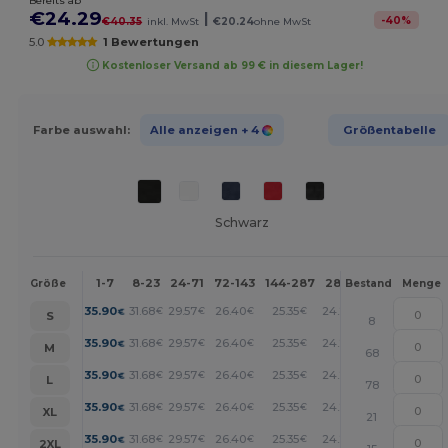
Bereits ab
€24.29
|
-
40
%
€40.35
inkl. MwSt
€20.24
ohne MwSt
5.0
1 Bewertungen
Kostenloser Versand ab 99 € in diesem Lager!
Farbe auswahl:
Alle anzeigen
+ 4
Größentabelle
Schwarz
1-7
8-23
24-71
72-143
144-287
288 +
Mehr
Größe
Bestand
Menge
+
35.90
31.68
29.57
26.40
25.35
24.29
€
€
€
€
€
€
S
8
+
35.90
31.68
29.57
26.40
25.35
24.29
€
€
€
€
€
€
M
68
+
35.90
31.68
29.57
26.40
25.35
24.29
€
€
€
€
€
€
L
78
+
35.90
31.68
29.57
26.40
25.35
24.29
€
€
€
€
€
€
XL
21
+
35.90
31.68
29.57
26.40
25.35
24.29
€
€
€
€
€
€
2XL