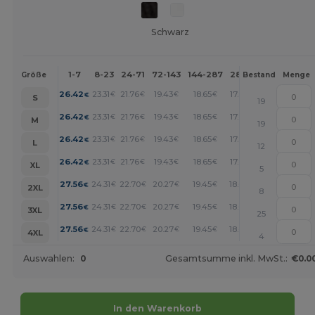
Schwarz
1-7
8-23
24-71
72-143
144-287
288 +
Mehr
Größe
Bestand
Menge
+
26.42
23.31
21.76
19.43
18.65
17.87
€
€
€
€
€
€
S
19
+
26.42
23.31
21.76
19.43
18.65
17.87
€
€
€
€
€
€
M
19
+
26.42
23.31
21.76
19.43
18.65
17.87
€
€
€
€
€
€
L
12
+
26.42
23.31
21.76
19.43
18.65
17.87
€
€
€
€
€
€
XL
5
+
27.56
24.31
22.70
20.27
19.45
18.64
€
€
€
€
€
€
2XL
8
+
27.56
24.31
22.70
20.27
19.45
18.64
€
€
€
€
€
€
3XL
25
+
27.56
24.31
22.70
20.27
19.45
18.64
€
€
€
€
€
€
4XL
4
Auswahlen:
0
Gesamtsumme inkl. MwSt.:
€0.0
In den Warenkorb