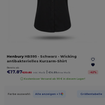
Henbury
HB595
- Schwarz
- Wicking
antibakterielles Kurzarm-Shirt
Bereits ab
€17.87
|
-
42
%
€30.80
inkl. MwSt
€14.89
ohne MwSt
Kostenloser Versand ab 99 € in diesem Lager!
Farbe auswahl:
Alle anzeigen
+ 1
Größentabelle