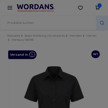
×
Wordans App
App holen
Bessere Preise in der App!
Startseite
Basic Kleidung | Accessoires
Hemden
Herren
Henbury HB595
W1
Versand in