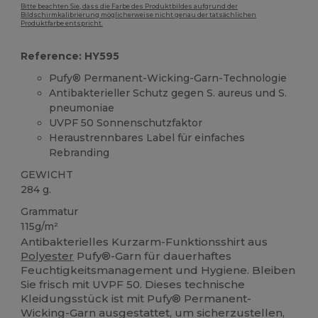
Bitte beachten Sie, dass die Farbe des Produktbildes aufgrund der
Bildschirmkalibrierung möglicherweise nicht genau der tatsächlichen
Produktfarbe entspricht.
Reference: HY595
Pufy® Permanent-Wicking-Garn-Technologie
Antibakterieller Schutz gegen S. aureus und S.
pneumoniae
UVPF 50 Sonnenschutzfaktor
Heraustrennbares Label für einfaches
Rebranding
GEWICHT
284 g.
Grammatur
115g/m²
Antibakterielles Kurzarm-Funktionsshirt aus
Polyester
Pufy®-Garn für dauerhaftes
Feuchtigkeitsmanagement und Hygiene. Bleiben
Sie frisch mit UVPF 50. Dieses technische
Kleidungsstück ist mit Pufy® Permanent-
Wicking-Garn ausgestattet, um sicherzustellen,